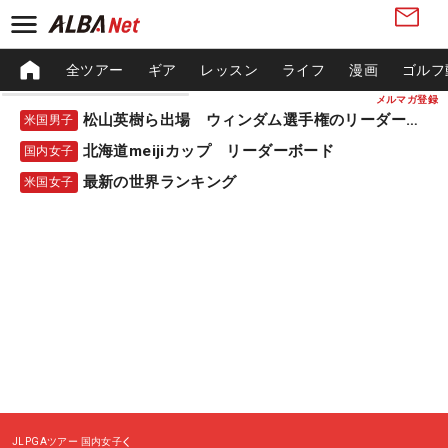
全ツアー
ギア
レッスン
ライフ
漫画
ゴルフ
メルマガ登録
松山英樹ら出場 ウィンダム選手権のリーダーボード
米国男子
北海道meijiカップ リーダーボード
国内女子
最新の世界ランキング
米国女子
JLPGAツアー
国内女子