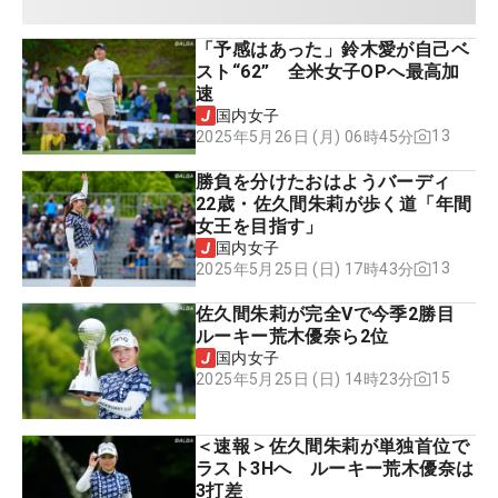
「予感はあった」鈴木愛が自己ベ
スト“62” 全米女子OPへ最高加
速
国内女子
13
2025年5月26日 (月) 06時45分
勝負を分けたおはようバーディ
22歳・佐久間朱莉が歩く道「年間
女王を目指す」
国内女子
13
2025年5月25日 (日) 17時43分
佐久間朱莉が完全Vで今季2勝目
ルーキー荒木優奈ら2位
国内女子
15
2025年5月25日 (日) 14時23分
＜速報＞佐久間朱莉が単独首位で
ラスト3Hへ ルーキー荒木優奈は
3打差