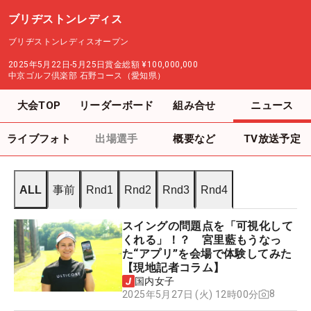
ブリヂストンレディス
ブリヂストンレディスオープン
2025年5月22日-5月25日
賞金総額
¥100,000,000
中京ゴルフ倶楽部 石野コース（愛知県）
大会TOP
リーダーボード
組み合せ
ニュース
ライブフォト
出場選手
概要など
TV放送予定
ALL
事前
Rnd1
Rnd2
Rnd3
Rnd4
スイングの問題点を「可視化して
くれる」！？ 宮里藍もうなっ
た“アプリ”を会場で体験してみた
【現地記者コラム】
国内女子
8
2025年5月27日 (火) 12時00分