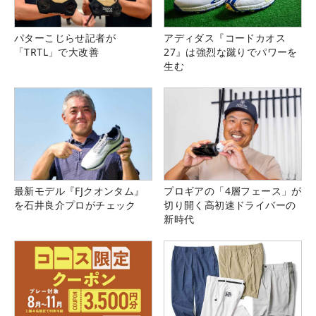
パターこじらせ記者が
アディダス『コードカオス
「TRTL」で大改善
27』は強烈な蹴りでパワーを
生む
最新モデル『FJクオンタム』
プロギアの「4層フェース」が
を石井良介プロがチェック
切り開く高初速ドライバーの
新時代