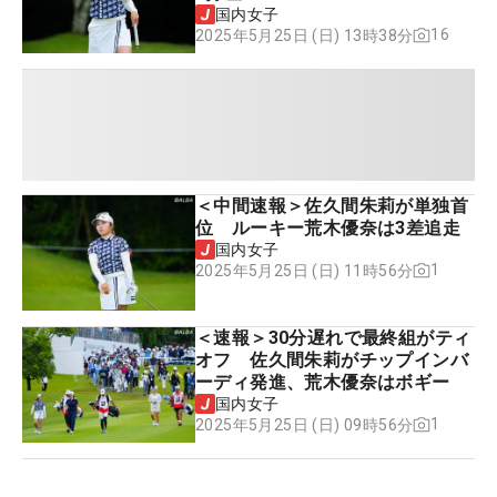
国内女子
16
2025年5月25日 (日) 13時38分
＜中間速報＞佐久間朱莉が単独首
位 ルーキー荒木優奈は3差追走
国内女子
1
2025年5月25日 (日) 11時56分
＜速報＞30分遅れで最終組がティ
オフ 佐久間朱莉がチップインバ
ーディ発進、荒木優奈はボギー
国内女子
1
2025年5月25日 (日) 09時56分