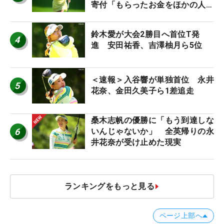
寄付「もらったお金をほかの人
に」
鈴木愛が大会2勝目へ首位T発
4
進 安田祐香、吉澤柚月ら5位
＜速報＞入谷響が単独首位 永井
5
花奈、金田久美子ら1差追走
桑木志帆の優勝に「もう到達しな
6
いんじゃないか」 全英帰りの永
井花奈が受け止めた現実
ランキングをもっと見る
ページ上部へ