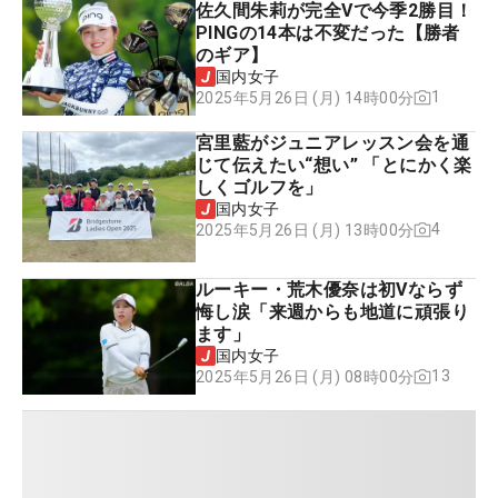
佐久間朱莉が完全Vで今季2勝目！
PINGの14本は不変だった【勝者
のギア】
国内女子
1
2025年5月26日 (月) 14時00分
宮里藍がジュニアレッスン会を通
じて伝えたい“想い” 「とにかく楽
しくゴルフを」
国内女子
4
2025年5月26日 (月) 13時00分
ルーキー・荒木優奈は初Vならず
悔し涙「来週からも地道に頑張り
ます」
国内女子
13
2025年5月26日 (月) 08時00分