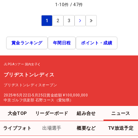
1
-
10
件
/
47
件
1
2
3
賞金ランキング
年間日程
ポイント・成績
JLPGAツアー
国内女子
ブリヂストンレディス
ブリヂストンレディスオープン
2025年5月22日-5月25日
賞金総額
¥100,000,000
中京ゴルフ倶楽部 石野コース（愛知県）
大会TOP
リーダーボード
組み合せ
ニュース
ライブフォト
出場選手
概要など
TV放送予定