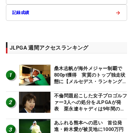
→
記録成績
JLPGA 週間アクセスランキング
桑木志帆が海外メジャー制覇で
1
800pt獲得 実質のトップ独走状
態に【メルセデス・ランキング番
外編】
不倫問題起こした女子プロゴルフ
2
ァー3人への処分をJLPGAが発
表 栗永遼キャディは9年間の立
ち入り禁止
あふれる熊本への思い 首位発
3
進・鈴木愛が被災地に1000万円