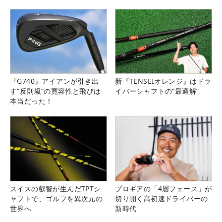
『G740』アイアンが引き出
新『TENSEIオレンジ』はドラ
す“反則級”の寛容性と飛びは
イバーシャフトの“最適解”
本当だった！
スイスの叡智が生んだTPTシ
プロギアの「4層フェース」が
ャフトで、ゴルフを異次元の
切り開く高初速ドライバーの
世界へ
新時代