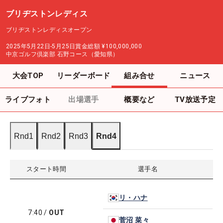
ブリヂストンレディス
ブリヂストンレディスオープン
2025年5月22日-5月25日
賞金総額
¥100,000,000
中京ゴルフ倶楽部 石野コース（愛知県）
大会TOP
リーダーボード
組み合せ
ニュース
ライブフォト
出場選手
概要など
TV放送予定
Rnd1
Rnd2
Rnd3
Rnd4
スタート時間
選手名
リ・ハナ
7:40
/
OUT
菅沼 菜々