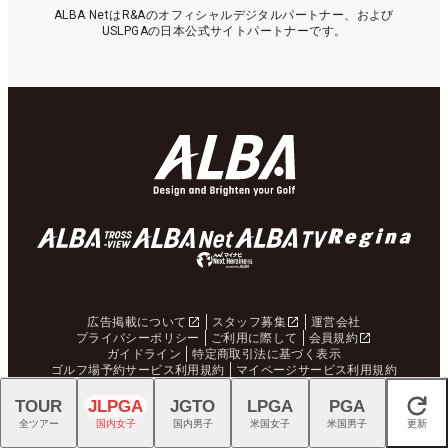
ALBA NetはR&Aのオフィシャルデジタルパートナー、および
USLPGAの日本公式サイトパートナーです。
広告掲載について
スタッフ募集
運営会社
プライバシーポリシー
ご利用に際して
会員規約
ガイドライン
特定商取引法に基づく表示
ゴルフ場予約サービス利用規約
マイページサービス利用規約
ポイント利用規約
お問合せ
ヘルプ
サイトマップ
TOUR
JLPGA
JGTO
LPGA
PGA
閉じる
全ツアー
国内女子
国内男子
米国女子
米国男子
更新
掲載されている全てのコンテンツの無断での転載、転用、コピー等は禁じま