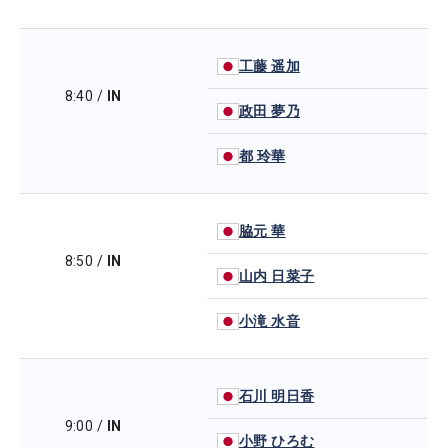
工藤 遥加
8:40
/
IN
政田 夢乃
都 玲華
脇元 華
8:50
/
IN
山内 日菜子
小滝 水音
石川 明日香
9:00
/
IN
小野 ひろむ