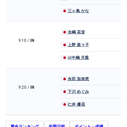
三ヶ島 かな
永嶋 花音
9:10
/
IN
上野 菜々子
@中嶋 月葉
永田 加奈恵
9:20
/
IN
下川 めぐみ
仁井 優花
賞金ランキング
年間日程
ポイント・成績