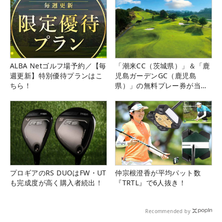
ALBA Netゴルフ場予約／【毎
「潮来CC（茨城県）」＆「鹿
週更新】特別優待プランはこ
児島ガーデンGC（鹿児島
ちら！
県）」の無料プレー券が当た
る！！
プロギアのRS DUOはFW・UT
仲宗根澄香が平均パット数
も完成度が高く購入者続出！
『TRTL』で6人抜き！
Recommended by