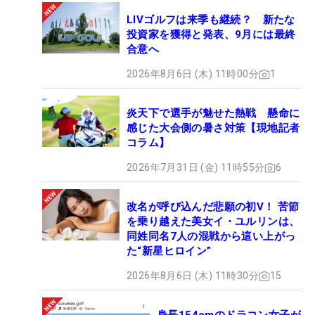
LIVゴルフは来季も継続？ 新たな
投資家を獲得と発表、9月には最終
合意へ
2026年8月6日 (木) 11時00分
1
炎天下で選手が魅せた熱戦 懸命に
感じた大会側の暑さ対策【現地記者
コラム】
2026年7月31日 (金) 11時55分
6
改名が呼び込んだ悲願の初V！ 苦節
を乗り越えた美女イ・ユルリンは、
同姓同名7人の混戦から這い上がっ
た“新星ヒロイン”
2026年8月6日 (木) 11時30分
15