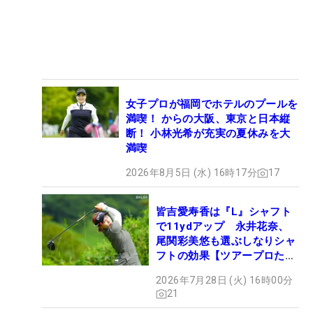
女子プロが福岡でホテルのプールを
満喫！ からの大阪、東京と日本縦
断！ 小林光希が充実の夏休みを大
満喫
2026年8月5日 (水) 16時17分
17
皆吉愛寿香は『L』シャフト
で11ydアップ 永井花奈、
尾関彩美悠も選ぶしなりシャ
フトの効果【ツアープロたち
の“飛ばしギア”】
2026年7月28日 (火) 16時00分
21