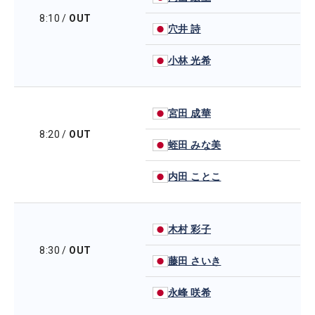
8:10
/
OUT
穴井 詩
小林 光希
宮田 成華
8:20
/
OUT
蛭田 みな美
内田 ことこ
木村 彩子
8:30
/
OUT
藤田 さいき
永峰 咲希