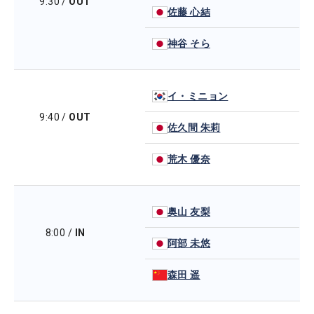
9:30
/
OUT
佐藤 心結
神谷 そら
イ・ミニョン
9:40
/
OUT
佐久間 朱莉
荒木 優奈
奥山 友梨
8:00
/
IN
阿部 未悠
森田 遥