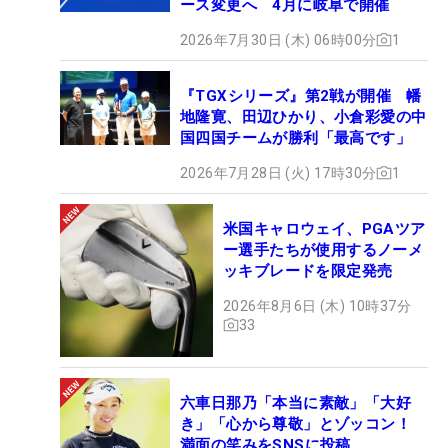
ース変更へ 4月に岐阜で開催
2026年7月30日 (木) 06時00分
1
『TGXシリーズ』第2戦が開催 幡
地隆寛、田辺ひかり、小倉彩愛の中
国四国チームが勝利「最高です」
2026年7月28日 (火) 17時30分
1
米国キャロウェイ、PGAツア
ー選手たちが使用するノーメ
ッキブレードを限定発売
2026年8月6日 (木) 10時37分
33
六車日那乃「本当に素敵」「大好
き」「心から尊敬」とゾッコン！
満面の笑みをSNSに投稿