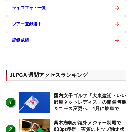
→
ライブフォト一覧
→
ツアー登録選手
→
記録成績
JLPGA 週間アクセスランキング
国内女子ゴルフ「大東建託・いい
1
部屋ネットレディス」の開催時期
＆コース変更へ 4月に岐阜で開
催
桑木志帆が海外メジャー制覇で
2
800pt獲得 実質のトップ独走状