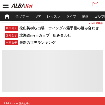
全ツアー
ギア
レッスン
ライフ
漫画
ゴルフ
メルマガ登録
松山英樹ら出場 ウィンダム選手権の組み合わせ
米国男子
北海道meijiカップ 組み合わせ
国内女子
最新の世界ランキング
米国女子
JLPGAツアー
国内女子