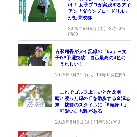
け！ 女子プロが実践するアイ
アン「ダウンブロードリル」
が効果抜群
2026年8月6日 (木) 12時00分
40
古家翔香がタイ記録の「63」→女
子OP予選突破 自己最高の4位に
「うれしい！」
2026年7月28日 (火) 10時00分
60
「これでゴルフ上手いとか反則」
晴れ渡った緑の丘を散歩する金澤志
奈、抜群のスタイルに「8頭身！」
「可愛いにも程がある」
2026年8月6日 (木) 11時36分
3