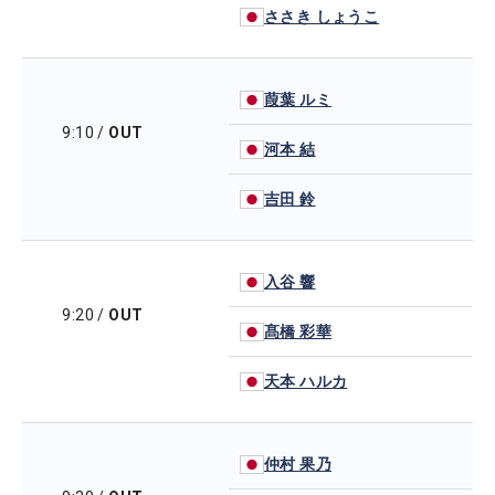
ささき しょうこ
葭葉 ルミ
9:10
/
OUT
河本 結
吉田 鈴
入谷 響
9:20
/
OUT
髙橋 彩華
天本 ハルカ
仲村 果乃