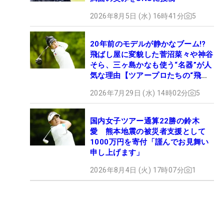
2026年8月5日 (水) 16時41分
5
20年前のモデルが静かなブーム!?
飛ばし屋に変貌した菅沼菜々や神谷
そら、三ヶ島かなも使う“名器”が人
気な理由【ツアープロたちの“飛ば
しギア”】
2026年7月29日 (水) 14時02分
5
国内女子ツアー通算22勝の鈴木
愛 熊本地震の被災者支援として
1000万円を寄付「謹んでお見舞い
申し上げます」
2026年8月4日 (火) 17時07分
1