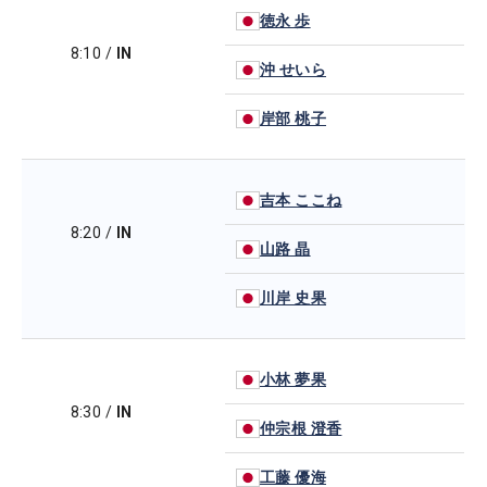
徳永 歩
8:10
/
IN
沖 せいら
岸部 桃子
吉本 ここね
8:20
/
IN
山路 晶
川岸 史果
小林 夢果
8:30
/
IN
仲宗根 澄香
工藤 優海