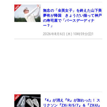
無念の「全英女子」を終えた山下美
夢有が帰国 きょうだい揃って神戸
の寿司屋で「バースデーディナ
ー？」
2026年8月6日 (木) 10時59分
1
『4』が消え『R』が加わった！ ス
リクソン『ZXi R/5/7』＆『ZXiU』