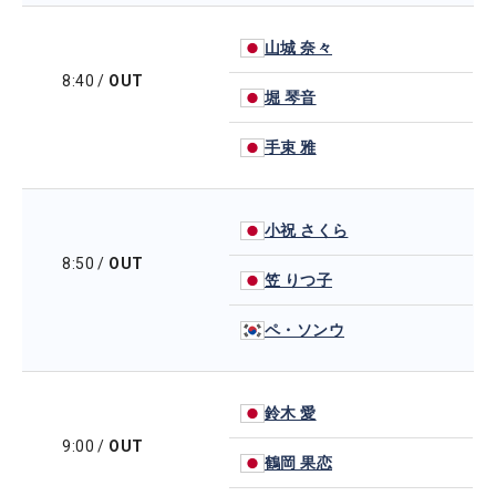
山城 奈々
8:40
/
OUT
堀 琴音
手束 雅
小祝 さくら
8:50
/
OUT
笠 りつ子
ペ・ソンウ
鈴木 愛
9:00
/
OUT
鶴岡 果恋