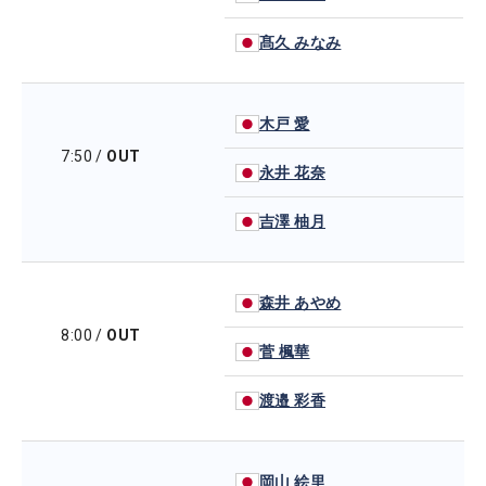
髙久 みなみ
木戸 愛
7:50
/
OUT
永井 花奈
吉澤 柚月
森井 あやめ
8:00
/
OUT
菅 楓華
渡邉 彩香
岡山 絵里