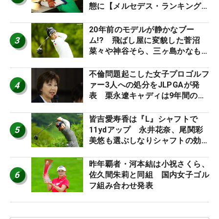
態に【メルセデス・ランキング番
外編】
20年前のモデルが静かなブー
3
ム!? 飛ばし屋に変貌した菅沼
菜々や神谷そら、三ヶ島かなも使
う“名器”が人気な理由【ツアープ
ロたちの“飛ばしギア”】
不倫問題起こした女子プロゴルフ
4
ァー3人への処分をJLPGAが発
表 栗永遼キャディは9年間の立
ち入り禁止
皆吉愛寿香は『L』シャフトで
5
11ydアップ 永井花奈、尾関彩
美悠も選ぶしなりシャフトの効果
【ツアープロたちの“飛ばしギ
ア”】
昨年覇者・河本結は小祝さくら、
6
佐久間朱莉と同組 国内女子ゴル
フ組み合わせ発表