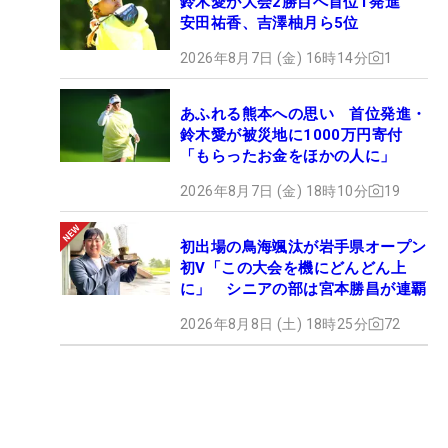
鈴木愛が大会2勝目へ首位T発進
安田祐香、吉澤柚月ら5位
2026年8月7日 (金) 16時14分
1
あふれる熊本への思い 首位発進・
鈴木愛が被災地に1000万円寄付
「もらったお金をほかの人に」
2026年8月7日 (金) 18時10分
19
初出場の鳥海颯汰が岩手県オープン
初V「この大会を機にどんどん上
に」 シニアの部は宮本勝昌が連覇
2026年8月8日 (土) 18時25分
72