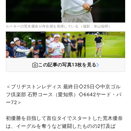
ルーキーの荒木優奈が存在感を発揮している （撮影：米山聡明）
この記事の写真
13
枚を見る
＜ブリヂストンレディス 最終日◇25日◇中京ゴル
フ倶楽部 石野コース（愛知県）◇6642ヤード・パ
ー72＞
初優勝を目指して首位タイでスタートした荒木優奈
は、イーグルを奪うなど健闘したものの2打及ば