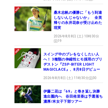
桑木志帆の優勝に「もう到達
しないんじゃないか」 全英
帰りの永井花奈が受け止めた
現実
2026年8月8日 (土) 10時30分
19
スイング中のブレをなくしたい人
へ！ 3種類の伸縮性ヒモ採用のブリ
ヂストン『ZSP-BITER LIGHT
MAGICLACE』、8月8日デビュー
2026年8月8日 (土) 11時30分
30
伊藤二花は「69」と巻き返し決勝
進出圏内へ 谷田侑里香は予選落ち
濃厚/米女子下部ツアー