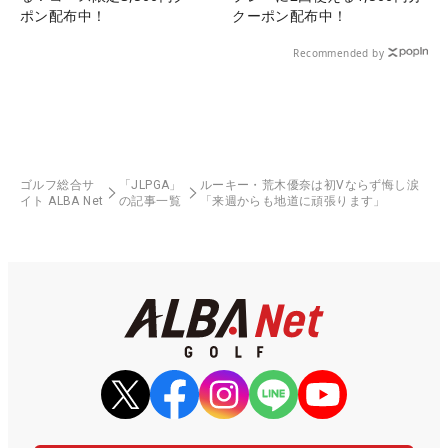
ポン配布中！
クーポン配布中！
Recommended by
ゴルフ総合サ
「JLPGA」
ルーキー・荒木優奈は初Vならず悔し涙
イト ALBA Net
の記事一覧
「来週からも地道に頑張ります」