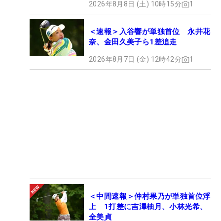
2026年8月8日 (土) 10時15分
1
＜速報＞入谷響が単独首位 永井花
奈、金田久美子ら1差追走
2026年8月7日 (金) 12時42分
1
＜中間速報＞仲村果乃が単独首位浮
上 1打差に吉澤柚月、小林光希、
全美貞