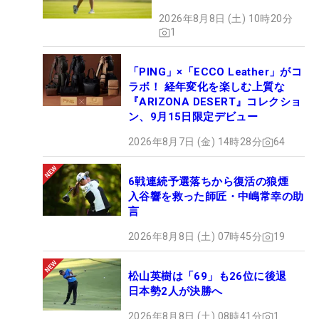
2026年8月8日 (土) 10時20分
1
「PING」×「ECCO Leather」がコ
ラボ！ 経年変化を楽しむ上質な
『ARIZONA DESERT』コレクショ
ン、9月15日限定デビュー
2026年8月7日 (金) 14時28分
64
6戦連続予選落ちから復活の狼煙
入谷響を救った師匠・中嶋常幸の助
言
2026年8月8日 (土) 07時45分
19
松山英樹は「69」も26位に後退
日本勢2人が決勝へ
2026年8月8日 (土) 08時41分
1