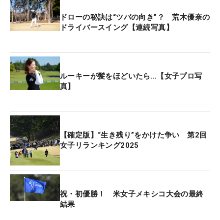
選択する選手が多いホール。結果的には積極策が裏
目に出た。
ドローの秘訣は“ツバの向き”？ 荒木優奈の
ドライバースイング【連続写真】
後半は連続バーディの直後の15番で3パットのボギ
ー。「ショットはいいんですけど、入れなければい
けないパットの決定力が足りないなと思います」。
ルーキーが髪をほどいたら…【女子プロ写
以前から口にしていたパッティングという課題が、
真】
より明確になった。
それでも、最後まで優勝争いに絡めたことには大き
な手ごたえを感じている。「大きく崩れなかった
【確定版】“生き残り”をかけた争い 第2回
女子リランキング2025
し、オーバーパーを打たなかったのは良かったと思
います。最後まで優勝争いを経験できたのは良かっ
たです」。メルセデス・ランキングは大会前の15位
から9位まで浮上。ルーキーの先頭を走っているの
祝・初優勝！ 米女子メキシコ大会の最終
は間違いない。
結果