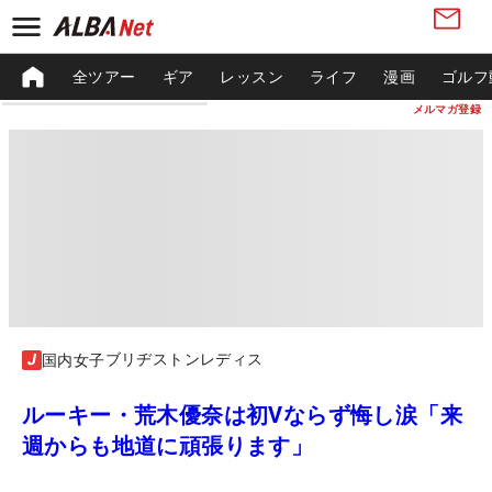
全ツアー
ギア
レッスン
ライフ
漫画
ゴルフ
メルマガ登録
ブリヂストンレディス
国内女子
ルーキー・荒木優奈は初Vならず悔し涙「来
週からも地道に頑張ります」