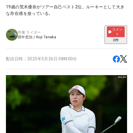
19歳の荒木優奈がツアー自己ベスト2位。ルーキーとして大き
な存在感を放っている。
コメン
所属
ライター
ト
田中宏治
/
Koji Tanaka
0
件
配信日時：
2025年5月26日 08時00分