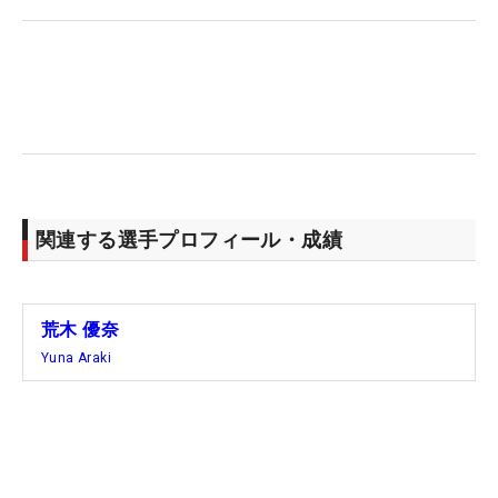
表彰式では宮里藍から、『見てたよ～、惜しかった
ね～。サントリーにもいるから、来週からも頑張っ
てね』と声を掛けられた。自己最高成績も6位タイ
から2位タイに更新。「自信がついたので来週から
も優勝目指して地道に頑張ります」。全英切符もか
かる「宮里藍 サントリーレディス」の開催は3週
後。次に会うときは“おめでとう”と声を掛けられる
立場になっているかもしれない。（文・田中宏治）
関連する選手プロフィール・成績
荒木 優奈
Yuna Araki