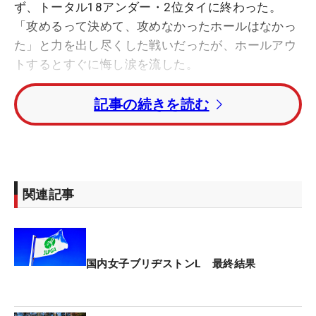
ず、トータル18アンダー・2位タイに終わった。
「攻めるって決めて、攻めなかったホールはなかっ
た」と力を出し尽くした戦いだったが、ホールアウ
トするとすぐに悔し涙を流した。
記事の続きを読む
1番を3パットのボギーとした荒木は、「逆に追いか
ける立場になってやりやすかったです」。6番パー5
では残り41ヤードからの3打目を直接カップイン。
反撃のイーグルで、快調にスコアを伸ばす佐久間朱
莉を追いかけた。
関連記事
さらに8番でもバーディを奪ったが、直後の9番パー
5のティショットがクリークへ。「2打目でグリーン
の近くまで行くつもりで、池に入ってもいいと思っ
国内女子ブリヂストンL 最終結果
ていたんですけど、1打目で入るとは思っていませ
んでした」。池が絡み、ティショットを刻むことを