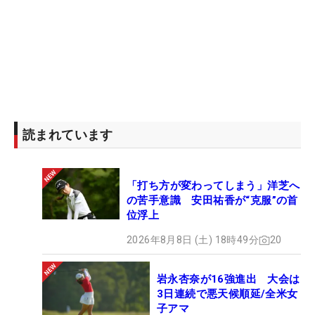
読まれています
「打ち方が変わってしまう」洋芝へ
の苦手意識 安田祐香が“克服”の首
位浮上
2026年8月8日 (土) 18時49分
20
岩永杏奈が16強進出 大会は
3日連続で悪天候順延/全米女
子アマ