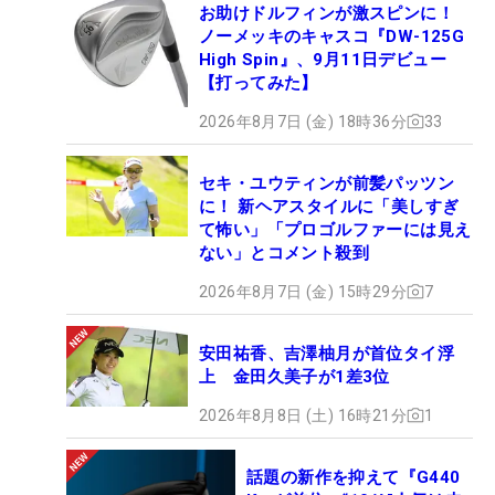
お助けドルフィンが激スピンに！
ノーメッキのキャスコ『DW-125G
High Spin』、9月11日デビュー
【打ってみた】
2026年8月7日 (金) 18時36分
33
セキ・ユウティンが前髪パッツン
に！ 新ヘアスタイルに「美しすぎ
て怖い」「プロゴルファーには見え
ない」とコメント殺到
2026年8月7日 (金) 15時29分
7
安田祐香、吉澤柚月が首位タイ浮
上 金田久美子が1差3位
2026年8月8日 (土) 16時21分
1
話題の新作を抑えて『G440