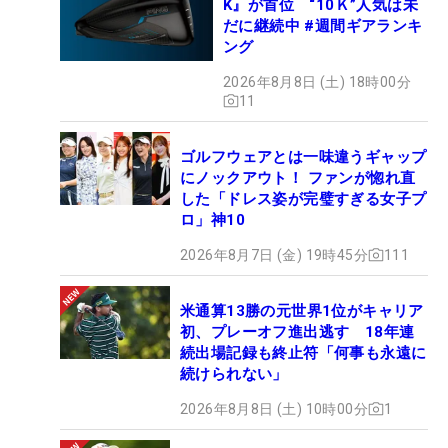
K』が首位 “10Ｋ”人気は未
だに継続中 #週間ギアランキ
ング
2026年8月8日 (土) 18時00分
11
ゴルフウェアとは一味違うギャップ
にノックアウト！ ファンが惚れ直
した「ドレス姿が完璧すぎる女子プ
ロ」神10
2026年8月7日 (金) 19時45分
111
米通算13勝の元世界1位がキャリア
初、プレーオフ進出逃す 18年連
続出場記録も終止符「何事も永遠に
続けられない」
2026年8月8日 (土) 10時00分
1