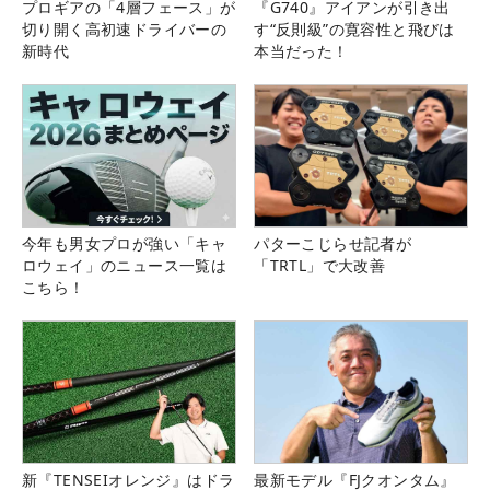
プロギアの「4層フェース」が
『G740』アイアンが引き出
切り開く高初速ドライバーの
す“反則級”の寛容性と飛びは
新時代
本当だった！
今年も男女プロが強い「キャ
パターこじらせ記者が
ロウェイ」のニュース一覧は
「TRTL」で大改善
こちら！
新『TENSEIオレンジ』はドラ
最新モデル『FJクオンタム』