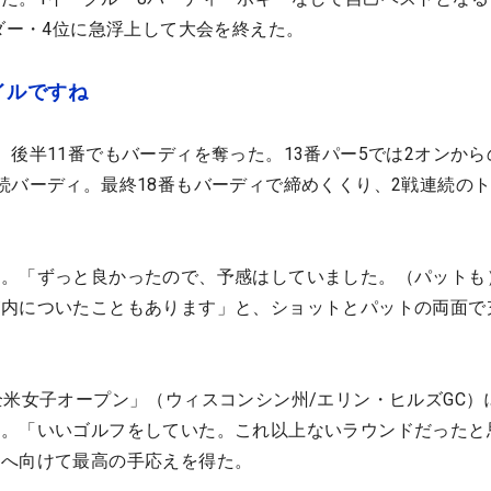
ンダー・4位に急浮上して大会を終えた。
イルですね
、後半11番でもバーディを奪った。13番パー5では2オンから
続バーディ。最終18番もバーディで締めくくり、2戦連続のト
た。「ずっと良かったので、予感はしていました。（パットも
が内についたこともあります」と、ショットとパットの両面で
全米女子オープン」（ウィスコンシン州/エリン・ヒルズGC）
る。「いいゴルフをしていた。これ以上ないラウンドだったと
台へ向けて最高の手応えを得た。