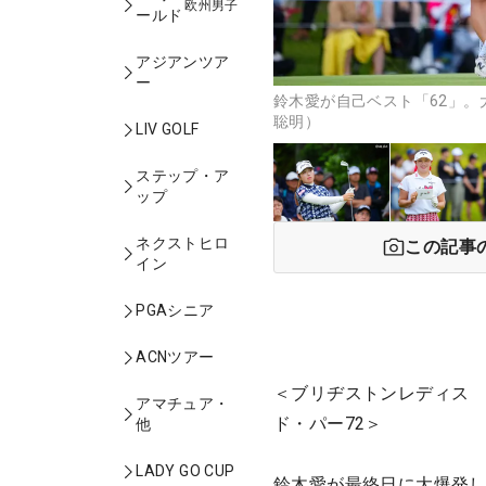
欧州男子
ールド
アジアンツア
ー
鈴木愛が自己ベスト「62」。
聡明）
LIV GOLF
ステップ・ア
ップ
ネクストヒロ
この記事
イン
PGAシニア
ACNツアー
＜ブリヂストンレディス 最
アマチュア・
ド・パー72＞
他
LADY GO CUP
鈴木愛が最終日に大爆発し