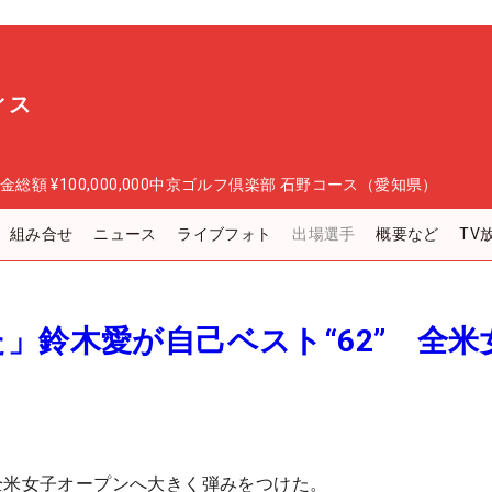
ィス
金総額
¥100,000,000
中京ゴルフ倶楽部 石野コース（愛知県）
組み合せ
ニュース
ライブフォト
出場選手
概要など
TV
」鈴木愛が自己ベスト“62” 全米
全米女子オープンへ大きく弾みをつけた。