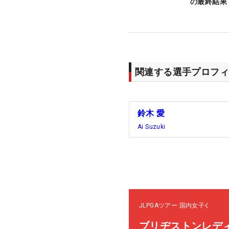
の最終結果
関連する選手プロフィ
鈴木 愛
Ai Suzuki
JLPGAツアー
国内女子
ブリヂストンレデ