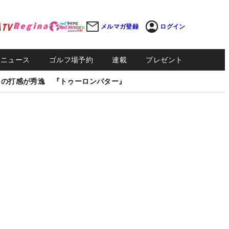
メルマガ登録
ログイン
Sニュース
ゴルフ場予約
連載
プレゼント
しの打感が秀逸 『トゥーロンパター』