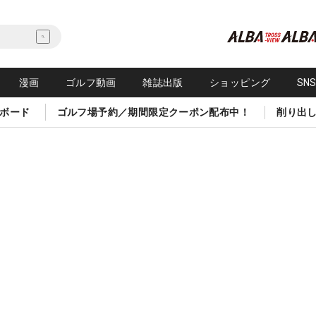
漫画
ゴルフ動画
雑誌出版
ショッピング
SN
ボード
ゴルフ場予約／期間限定クーポン配布中！
削り出