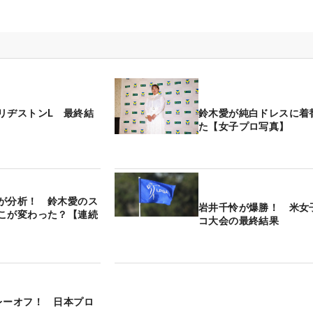
リヂストンL 最終結
鈴木愛が純白ドレスに着
た【女子プロ写真】
が分析！ 鈴木愛のス
岩井千怜が爆勝！ 米女
こが変わった？【連続
コ大会の最終結果
レーオフ！ 日本プロ