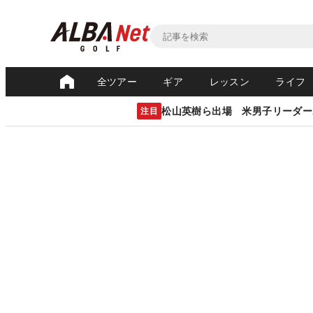
全ツアー
ギア
レッスン
ライフ
松山英樹ら出場 米男子リーダー
注目