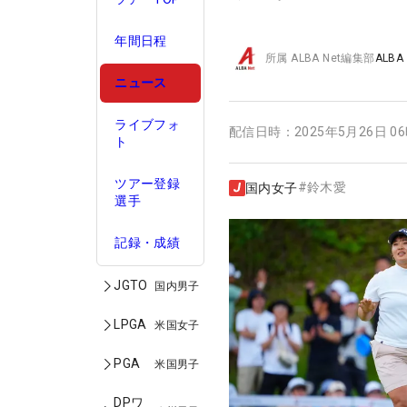
年間日程
所属
ALBA Net編集部
ALBA
ニュース
ライブフォ
配信日時：
2025年5月26日 0
ト
ツアー登録
#
鈴木愛
国内女子
選手
記録・成績
JGTO
国内男子
LPGA
米国女子
PGA
米国男子
DPワ