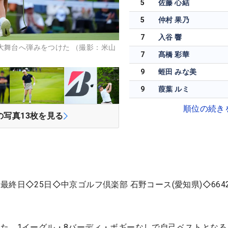
5
佐藤 心結
5
仲村 果乃
7
入谷 響
大舞台へ弾みをつけた （撮影：米山
7
髙橋 彩華
9
蛭田 みな美
9
葭葉 ルミ
順位の続き
の写真
13
枚を見る
終日◇25日◇中京ゴルフ倶楽部 石野コース(愛知県)◇664
た。1イーグル・8バーディ・ボギーなしで自己ベストとなる