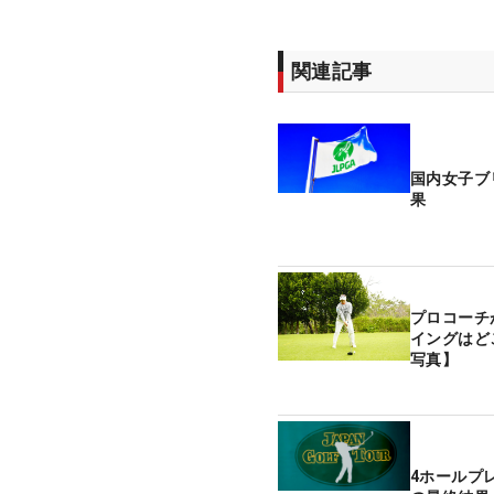
関連記事
国内女子ブ
果
プロコーチ
イングはど
写真】
4ホールプ