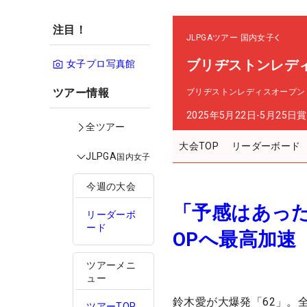
注目！
JLPGAツアー
国内女子
ブリヂストンレデ
女子プロ写真館
ツアー情報
ブリヂストンレディスオープン
2025年5月22日-5月25日
賞
全ツアー
大会TOP
リーダーボード
JLPGA
国内女子
今週の大会
「予感はあった
リーダーボ
ード
OPへ最高加速
ツアーメニ
ュー
鈴木愛が大爆発「62」。
ツアーTOP