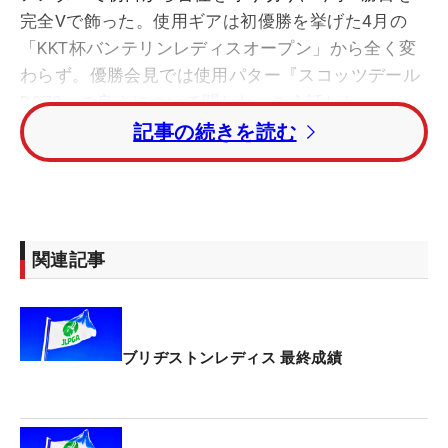
完全Vで飾った。使用ギアは初優勝を挙げた4月の
「KKT杯バンテリンレディスオープン」から全く変
わらず。優勝会見では使用パター『スコッツデール
DS72』の良さについて聞かれ、こう話した。
記事の続きを読む
「けっこう打感が好き。あまり硬すぎるのも好きじ
ゃないし、ちょうどいい打感が一番好きなところで
す。（いろいろパターを試した？）何個かあの（ス
コッツデール）シリーズでヘッドが違うのを試した
関連記事
んですけど、（マレット型が）一番しっくりきまし
た。去年と形は一緒です」
なお、パターの勝数は、今季10戦中5勝がオデッセ
ブリヂストンレディス 最終成績
イ（岩井千怜、吉田優利、穴井詩、安田祐香、神谷
そら）で、ピンが4勝目（佐久間2、工藤遥加、菅沼
菜々）。スコッティ・キャメロンが1勝（申ジエ）