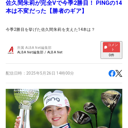
佐久間朱莉が完全Vで今季2勝目！ PINGの14
本は不変だった【勝者のギア】
今季2勝目を挙げた佐久間朱莉を支えた14本は？
コメン
所属
ALBA Net編集部
ト
ALBA Net編集部
/
ALBA Net
0
件
配信日時：
2025年5月26日 14時00分