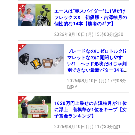
エースは“赤スパイダー”に1Wだけ
フレックスX 初優勝・吉澤柚月の
個性的な14本【勝者のギア】
2026年8月10日 (月) 15時00分
30
ブレードなのにゼロトルク!?
マレットなのに開閉しやす
い!? ヘッド形状だけじゃ判
別できない最新パター34モデ
ルの性能早見表を作ってみた
2026年8月10日 (月) 17時08分
#ギアカタログ2026
39
1620万円上乗せの吉澤柚月が11位
に浮上 菅楓華が1位をキープ【女
子賞金ランキング】
2026年8月10日 (月) 11時30分
1