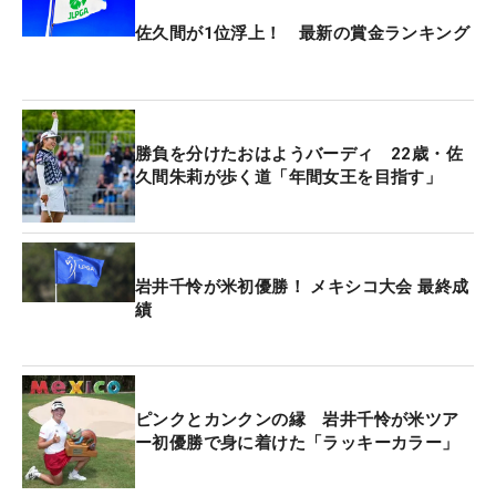
となった。ボールの勝数は5勝がタイトリスト（佐
佐久間が1位浮上！ 最新の賞金ランキング
久間2、工藤、穴井、申）、スリクソン（岩井、安
田、菅沼）が3勝、ブリヂストン（吉田）とキャロ
ウェイ（神谷）が1勝ずつとなった。
勝負を分けたおはようバーディ 22歳・佐
【佐久間朱莉のクラブセッティング】
久間朱莉が歩く道「年間女王を目指す」
1W：ピン G430 MAX 10K（9°レジオフォーミュラB
＋S55 45㌅）
3,5W：ピン G440 MAX（15,19°レジオフォーミュラ
B＋S55/S65）
岩井千怜が米初優勝！ メキシコ大会 最終成
績
4,5U：ピン G440（23,26°
N.S.PRO
プロトタイプ）
6I～PW：ピン BLUEPRINT S（
N.S.PRO
850GH S)
50,54,58°：ピン S159（
N.S.PRO
950GH neo S）
PT： ピン スコッツデール DS72
ピンクとカンクンの縁 岩井千怜が米ツア
BALL：タイトリスト Pro V1x
ー初優勝で身に着けた「ラッキーカラー」