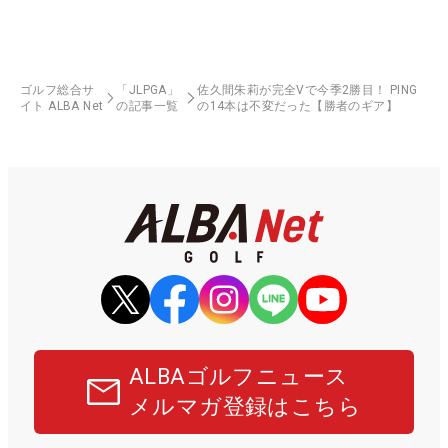
ゴルフ総合サ
「JLPGA」
佐久間朱莉が完全Vで今季2勝目！ PING
イト ALBA Net
の記事一覧
の14本は不変だった【勝者のギア】
ALBAゴルフニュース
メルマガ登録はこちら