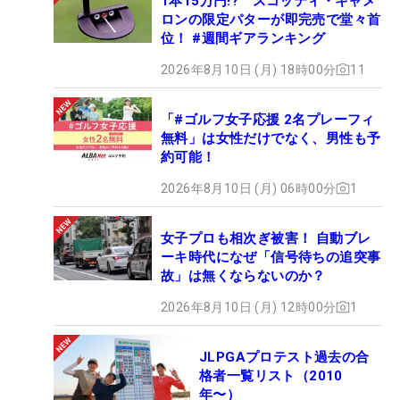
1本15万円!? スコッティ・キャメ
ロンの限定パターが即完売で堂々首
位！ #週間ギアランキング
2026年8月10日 (月) 18時00分
11
「#ゴルフ女子応援 2名プレーフィ
無料」は女性だけでなく、男性も予
約可能！
2026年8月10日 (月) 06時00分
1
女子プロも相次ぎ被害！ 自動ブレ
ーキ時代になぜ「信号待ちの追突事
故」は無くならないのか？
2026年8月10日 (月) 12時00分
1
JLPGAプロテスト過去の合
格者一覧リスト（2010
年〜）