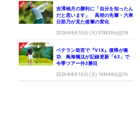
吉澤柚月の勝利に「自分を知ったん
だと思います」 高校の先輩・六車
日那乃が見た後輩の変化
2026年8月10日 (月) 07時30分
18
ベテラン助言で『V1X』復帰が奏
功 鳥海颯汰が記録更新「63」で
今季ツアー外3勝目
2026年8月10日 (月) 16時44分
76