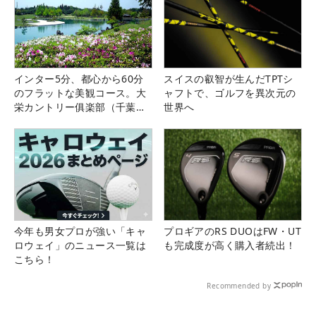
インター5分、都心から60分
スイスの叡智が生んだTPTシ
のフラットな美観コース。大
ャフトで、ゴルフを異次元の
栄カントリー俱楽部（千葉
世界へ
県）
今年も男女プロが強い「キャ
プロギアのRS DUOはFW・UT
ロウェイ」のニュース一覧は
も完成度が高く購入者続出！
こちら！
Recommended by