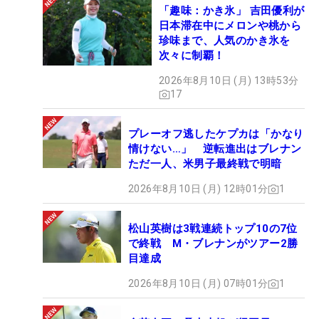
「趣味：かき氷」 吉田優利が
日本滞在中にメロンや桃から
珍味まで、人気のかき氷を
次々に制覇！
2026年8月10日 (月) 13時53分
17
プレーオフ逃したケプカは「かなり
情けない…」 逆転進出はブレナン
ただ一人、米男子最終戦で明暗
2026年8月10日 (月) 12時01分
1
松山英樹は3戦連続トップ10の7位
で終戦 M・ブレナンがツアー2勝
目達成
2026年8月10日 (月) 07時01分
1