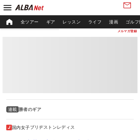
全ツアー
ギア
レッスン
ライフ
漫画
ゴルフ
メルマガ登録
勝者のギア
連載
ブリヂストンレディス
国内女子