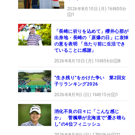
2026年8月10日 (月) 16時00分
1
「長崎に祈りを込めて」櫻井心那が
出身地・長崎の「原爆の日」に哀悼
の意を表明 「当たり前に生活でき
ていることに感謝」
2026年8月10日 (月) 15時56分
8
“生き残り”をかけた争い 第2回女
子リランキング2026
2026年8月9日 (日) 16時15分
1
消化不良の日々に「こんな感じ
か」 菅楓華が北海道で“憂さ晴ら
し”の4位フィニッシュ
2026年8月9日 (日) 17時06分
21