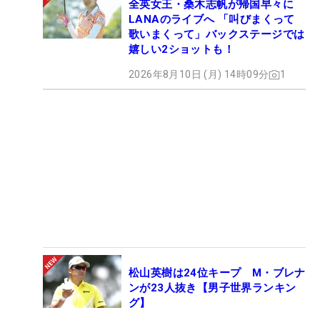
全英女王・桑木志帆が帰国早々に
LANAのライブへ 「叫びまくって
歌いまくって」バックステージでは
嬉しい2ショットも！
2026年8月10日 (月) 14時09分
1
松山英樹は24位キープ M・ブレナ
ンが23人抜き【男子世界ランキン
グ】