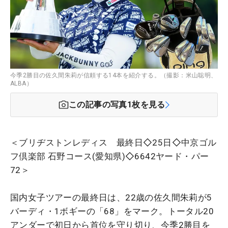
今季2勝目の佐久間朱莉が信頼する14本を紹介する。（撮影：米山聡明、
ALBA）
この記事の写真
1
枚を見る
＜ブリヂストンレディス 最終日◇25日◇中京ゴル
フ倶楽部 石野コース(愛知県)◇6642ヤード・パー
72＞
国内女子ツアーの最終日は、22歳の佐久間朱莉が5
バーディ・1ボギーの「68」をマーク。トータル20
アンダーで初日から首位を守り切り、今季2勝目を