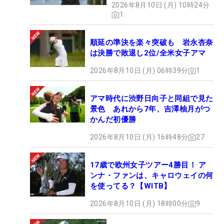
2026年8月10日 (月) 10時24分
1
順延の準決を楽々突破も 岩永杏奈
は決勝で敗退し2位/全米女子アマ
2026年8月10日 (月) 06時39分
1
アマ時代に渋野日向子と同組で見た
景色 あれから7年、吉澤柚月がつ
かんだ初優勝
2026年8月10日 (月) 16時48分
27
17歳で欧州女子ツアー4勝目！ ア
ンナ・ファンは、キャロウェイの何
を使ってる？【WITB】
2026年8月10日 (月) 18時00分
9