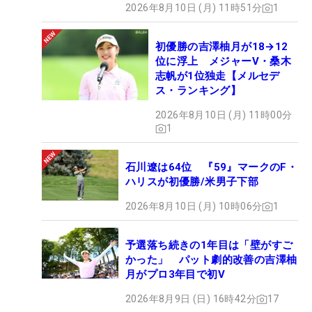
2026年8月10日 (月) 11時51分
1
初優勝の吉澤柚月が18→12
位に浮上 メジャーV・桑木
志帆が1位独走【メルセデ
ス・ランキング】
2026年8月10日 (月) 11時00分
1
石川遼は64位 『59』マークのF・
ハリスが初優勝/米男子下部
2026年8月10日 (月) 10時06分
1
予選落ち続きの1年目は「壁がすご
かった」 パット劇的改善の吉澤柚
月がプロ3年目で初V
2026年8月9日 (日) 16時42分
17