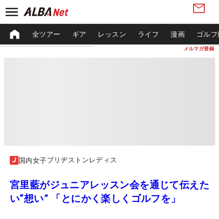
全ツアー
ギア
レッスン
ライフ
漫画
ゴルフ
メルマガ登録
ブリヂストンレディス
国内女子
宮里藍がジュニアレッスン会を通じて伝えた
い“想い” 「とにかく楽しくゴルフを」