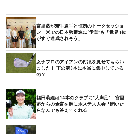
宮里は、そんな子どもたちに「みんなが本当に一生
懸命、楽しそうにボールを打っている姿が印象的で
宮里藍が若手選手と恒例のトークセッショ
した。また、最後の質問コーナーでは、たくさん質
ン 米での日本勢躍進に“予言”も「世界1位
問の手が上がってうれしかったし、受け答えがとて
がすぐ達成されそう」
もしっかりしてました」と感心。さらには、こんな
時代の変化も感じた。
女子プロのアイアンの打痕を見せてもらい
「自分が子供のころは、大人用のクラブを切って使
ました！ 下の溝3本に本当に集中している
の？
っていたので、力任せに打っていました。でも今の
子どもたちは、自分の体に合ったクラブを小さいと
きから使うことができていて、上達のためにはとて
福田萌維は14本のクラブに“大満足” 宮里
もいいことだと思います」
藍からの金言を胸にホステス大会「聞いた
らなんでも答えてくれる」
とにかく願いはひとつ。「ジュニアのみんなには、
とにかく楽しくゴルフを続けて欲しいと思います。
そのための環境づくりを周りの大人の方にはしてい