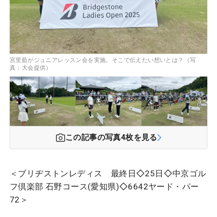
宮里藍がジュニアレッスン会を実施。そこで伝えたい想いとは？（写
真：大会提供）
この記事の写真
4
枚を見る
＜ブリヂストンレディス 最終日◇25日◇中京ゴル
フ倶楽部 石野コース(愛知県)◇6642ヤード・パー
72＞