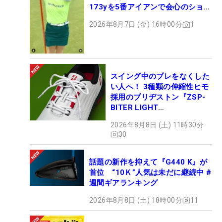
173yを5番アイアンで会心のショッ
ト
2026年8月7日 (金) 16時00分
1
スイング中のブレをなくした
い人へ！ 3種類の伸縮性ヒモ
採用のブリヂストン『ZSP-
BITER LIGHT
MAGICLACE』、8月8日デビ
2026年8月8日 (土) 11時30分
ュー
30
話題の新作を抑えて『G440 K』が
首位 “10Ｋ”人気は未だに継続中 #
週間ギアランキング
2026年8月8日 (土) 18時00分
11