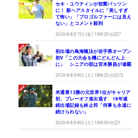
セキ・ユウティンが前髪パッツン
に！ 新ヘアスタイルに「美しすぎ
て怖い」「プロゴルファーには見え
ない」とコメント殺到
2026年8月7日 (金) 15時29分
7
初出場の鳥海颯汰が岩手県オープン
初V「この大会を機にどんどん上
に」 シニアの部は宮本勝昌が連覇
2026年8月8日 (土) 18時25分
72
米通算13勝の元世界1位がキャリア
初、プレーオフ進出逃す 18年連
続出場記録も終止符「何事も永遠に
続けられない」
2026年8月8日 (土) 10時00分
1