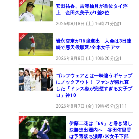
安田祐香、吉澤柚月が首位タイ浮
上 金田久美子が1差3位
2026年8月8日 (土) 16時21分
1
岩永杏奈が16強進出 大会は3日連
続で悪天候順延/全米女子アマ
2026年8月8日 (土) 10時20分
1
ゴルフウェアとは一味違うギャップ
にノックアウト！ ファンが惚れ直
した「ドレス姿が完璧すぎる女子プ
ロ」神10
2026年8月7日 (金) 19時45分
111
伊藤二花は「69」と巻き返し
決勝進出圏内へ 谷田侑里香
は予選落ち濃厚/米女子下部