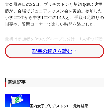
大会最終日の25日、ブリヂストンと契約を結ぶ宮里
藍が、会場でジュニアレッスン会を実施。参加した
小学2年生から中学1年生の14人と、手取り足取りの
指導や、質問コーナーで楽しい時間を過ごした。
最初は参加者を3つのグループに分け、1人ずつ順番
にアドバイスを送った。一人ひとりに丁寧に指導を
記事の続きを読む
し、子どもたちも真剣なまなざし。徐々にボールの
方向性が定まったり、遠くまで飛ぶようになるなど
上達の様子がうかがえた。
質問コーナーでも、みな積極的。「スコアを縮める
関連記事
には？」、「コースでまっすぐ飛ばすには？」など
のほかにも「勉強とゴルフを両立するには？」、
「ミスした後にメンタル的に持ち直すためには？」
など様々な質問があがった。
国内女子ブリヂストンL 最終結果