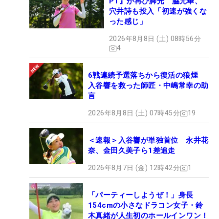
PT』が再び脚光 脇元華、
穴井詩も投入「初速が強くな
った感じ」
2026年8月8日 (土) 08時56分
4
6戦連続予選落ちから復活の狼煙
入谷響を救った師匠・中嶋常幸の助
言
2026年8月8日 (土) 07時45分
19
＜速報＞入谷響が単独首位 永井花
奈、金田久美子ら1差追走
2026年8月7日 (金) 12時42分
1
「パーティーしようぜ！」身長
154cmの小さなドラコン女子・鈴
木真緒が人生初のホールインワン！