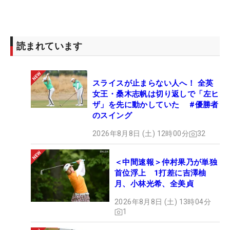
読まれています
スライスが止まらない人へ！ 全英
女王・桑木志帆は切り返しで「左ヒ
ザ」を先に動かしていた #優勝者
のスイング
2026年8月8日 (土) 12時00分
32
＜中間速報＞仲村果乃が単独
首位浮上 1打差に吉澤柚
月、小林光希、全美貞
2026年8月8日 (土) 13時04分
1