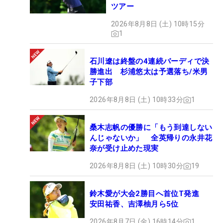
ツアー
2026年8月8日 (土) 10時15分
1
石川遼は終盤の4連続バーディで決
勝進出 杉浦悠太は予選落ち/米男
子下部
2026年8月8日 (土) 10時33分
1
桑木志帆の優勝に「もう到達しない
んじゃないか」 全英帰りの永井花
奈が受け止めた現実
2026年8月8日 (土) 10時30分
19
鈴木愛が大会2勝目へ首位T発進
安田祐香、吉澤柚月ら5位
2026年8月7日 (金) 16時14分
1