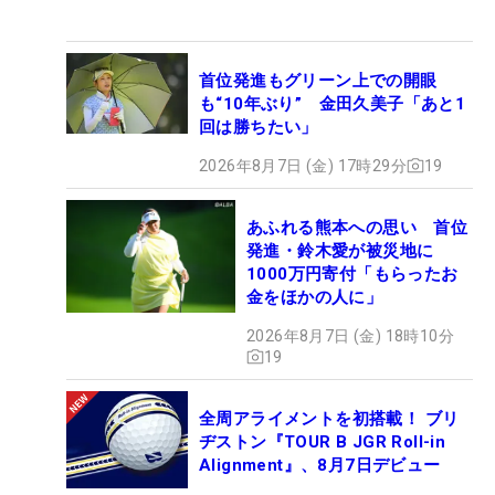
首位発進もグリーン上での開眼
も“10年ぶり” 金田久美子「あと1
回は勝ちたい」
2026年8月7日 (金) 17時29分
19
あふれる熊本への思い 首位
発進・鈴木愛が被災地に
1000万円寄付「もらったお
金をほかの人に」
2026年8月7日 (金) 18時10分
19
全周アライメントを初搭載！ ブリ
ヂストン『TOUR B JGR Roll-in
Alignment』、8月7日デビュー