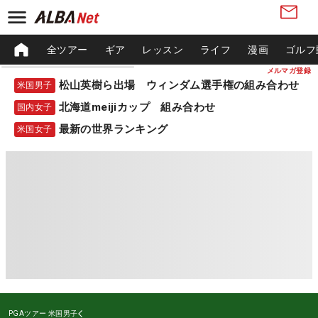
全ツアー
ギア
レッスン
ライフ
漫画
ゴルフ
メルマガ登録
松山英樹ら出場 ウィンダム選手権の組み合わせ
米国男子
北海道meijiカップ 組み合わせ
国内女子
最新の世界ランキング
米国女子
PGAツアー
米国男子