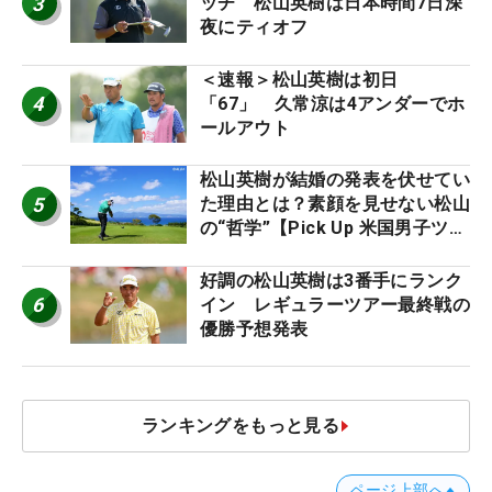
3
ッチ 松山英樹は日本時間7日深
夜にティオフ
＜速報＞松山英樹は初日
4
「67」 久常涼は4アンダーでホ
ールアウト
松山英樹が結婚の発表を伏せてい
5
た理由とは？素顔を見せない松山
の“哲学”【Pick Up 米国男子ツア
ー十大ニュース】
好調の松山英樹は3番手にランク
6
イン レギュラーツアー最終戦の
優勝予想発表
ランキングをもっと見る
ページ上部へ