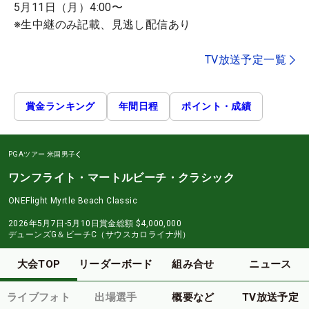
5月11日（月）4:00〜
※生中継のみ記載、見逃し配信あり
TV放送予定一覧
賞金ランキング
年間日程
ポイント・成績
PGAツアー
米国男子
ワンフライト・マートルビーチ・クラシック
ONEFlight Myrtle Beach Classic
2026年5月7日-5月10日
賞金総額
$4,000,000
デューンズG＆ビーチC（サウスカロライナ州）
大会TOP
リーダーボード
組み合せ
ニュース
ライブフォト
出場選手
概要など
TV放送予定