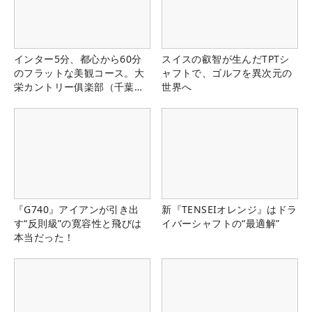
インター5分、都心から60分
スイスの叡智が生んだTPTシ
のフラットな美観コース。大
ャフトで、ゴルフを異次元の
栄カントリー俱楽部（千葉
世界へ
県）
『G740』アイアンが引き出
新『TENSEIオレンジ』はドラ
す“反則級”の寛容性と飛びは
イバーシャフトの“最適解”
本当だった！