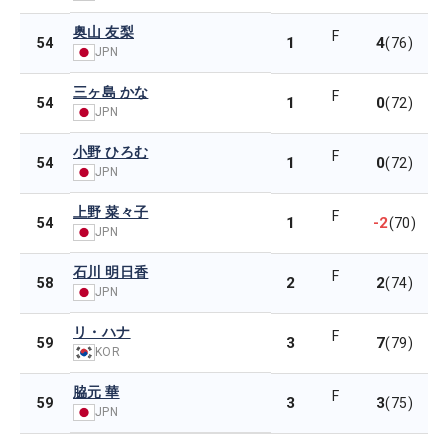
奥山 友梨
F
1
4
54
(76)
JPN
三ヶ島 かな
F
1
0
54
(72)
JPN
小野 ひろむ
F
1
0
54
(72)
JPN
上野 菜々子
F
1
-2
54
(70)
JPN
石川 明日香
F
2
2
58
(74)
JPN
リ・ハナ
F
3
7
59
(79)
KOR
脇元 華
F
3
3
59
(75)
JPN