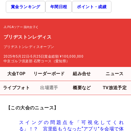
賞金ランキング
年間日程
ポイント・成績
JLPGAツアー
国内女子
ブリヂストンレディス
ブリヂストンレディスオープン
2025年5月22日-5月25日
賞金総額
¥100,000,000
中京ゴルフ倶楽部 石野コース（愛知県）
大会TOP
リーダーボード
組み合せ
ニュース
ライブフォト
出場選手
概要など
TV放送予定
【この大会のニュース】
スイングの問題点を「可視化してくれ
る」！？ 宮里藍もうなった“アプリ”を会場で体