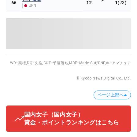
F
12
1
66
(73)
JPN
WD=棄権,
DQ=失格,
CUT=予選落ち,
MDF=Made Cut/DNF,
＠=アマチュア
© Kyodo News Digital Co., Ltd.
ページ上部へ
国内女子
（国内女子）
賞金・ポイントランキングはこちら