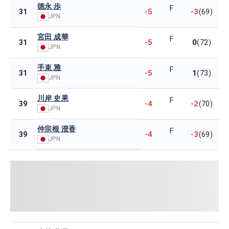
徳永 歩
F
-5
-3
31
(69)
JPN
宮田 成華
F
-5
0
31
(72)
JPN
手束 雅
F
-5
1
31
(73)
JPN
川岸 史果
F
-4
-2
39
(70)
JPN
仲宗根 澄香
F
-4
-3
39
(69)
JPN