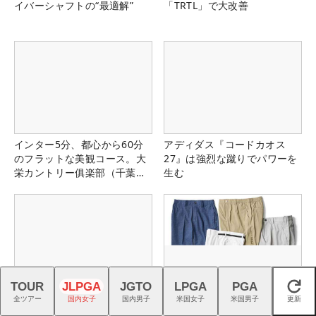
イバーシャフトの“最適解”
「TRTL」で大改善
インター5分、都心から60分
アディダス『コードカオス
のフラットな美観コース。大
27』は強烈な蹴りでパワーを
栄カントリー俱楽部（千葉
生む
県）
TOUR
JLPGA
JGTO
LPGA
PGA
閉じる
ゴルフの熱狂を、つくる仕
猛暑を乗り切る！ こだわり機
全ツアー
国内女子
国内男子
米国女子
米国男子
更新
事。｜スタッフ募集中
能派パンツ4選