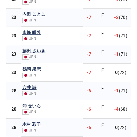
JPN
内田 ことこ
F
-7
-2
23
(70)
JPN
永峰 咲希
F
-7
-1
23
(71)
JPN
藤田 さいき
F
-7
-1
23
(71)
JPN
鶴岡 果恋
F
-7
0
23
(72)
JPN
穴井 詩
F
-6
-1
28
(71)
JPN
沖 せいら
F
-6
-4
28
(68)
JPN
木村 彩子
F
-6
0
28
(72)
JPN