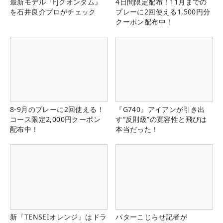
最新モデル『FJクオンタム』
4日間限定配布！11月までの
を石井良介プロがチェック
プレーに2回使える1,500円分
クーポン配布中！
8-9月のプレーに2回使える！
『G740』アイアンが引き出
コース限定2,000円クーポン
す“反則級”の寛容性と飛びは
配布中！
本当だった！
新『TENSEIオレンジ』はドラ
パターこじらせ記者が