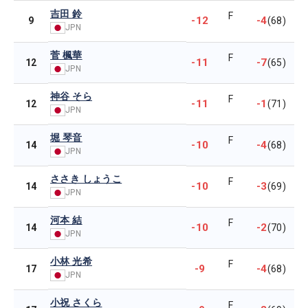
吉田 鈴
F
-12
-4
9
(68)
JPN
菅 楓華
F
-11
-7
12
(65)
JPN
神谷 そら
F
-11
-1
12
(71)
JPN
堀 琴音
F
-10
-4
14
(68)
JPN
ささき しょうこ
F
-10
-3
14
(69)
JPN
河本 結
F
-10
-2
14
(70)
JPN
小林 光希
F
-9
-4
17
(68)
JPN
小祝 さくら
F