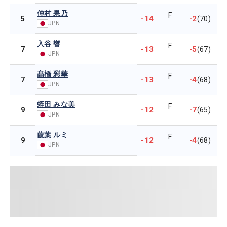
仲村 果乃
F
-14
-2
5
(70)
JPN
入谷 響
F
-13
-5
7
(67)
JPN
髙橋 彩華
F
-13
-4
7
(68)
JPN
蛭田 みな美
F
-12
-7
9
(65)
JPN
葭葉 ルミ
F
-12
-4
9
(68)
JPN