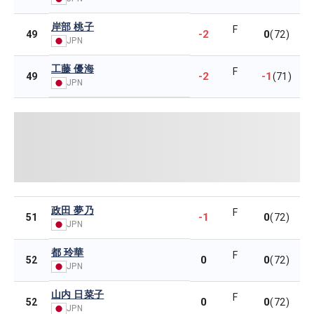
岸部 桃子
F
-2
0
49
(72)
JPN
工藤 優海
F
-2
-1
49
(71)
JPN
政田 夢乃
F
-1
0
51
(72)
JPN
都 玲華
F
0
0
52
(72)
JPN
山内 日菜子
F
0
0
52
(72)
JPN