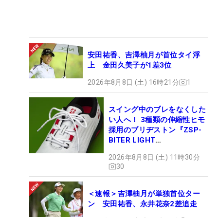
安田祐香、吉澤柚月が首位タイ浮
上 金田久美子が1差3位
2026年8月8日 (土) 16時21分
1
スイング中のブレをなくした
い人へ！ 3種類の伸縮性ヒモ
採用のブリヂストン『ZSP-
BITER LIGHT
MAGICLACE』、8月8日デビ
2026年8月8日 (土) 11時30分
ュー
30
＜速報＞吉澤柚月が単独首位ター
ン 安田祐香、永井花奈2差追走