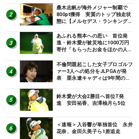
桑木志帆が海外メジャー制覇で
2
800pt獲得 実質のトップ独走状
態に【メルセデス・ランキング番
外編】
あふれる熊本への思い 首位発
3
進・鈴木愛が被災地に1000万円
寄付「もらったお金をほかの人
に」
不倫問題起こした女子プロゴルフ
4
ァー3人への処分をJLPGAが発
表 栗永遼キャディは9年間の立
ち入り禁止
鈴木愛が大会2勝目へ首位T発
5
進 安田祐香、吉澤柚月ら5位
＜速報＞入谷響が単独首位 永井
6
花奈、金田久美子ら1差追走