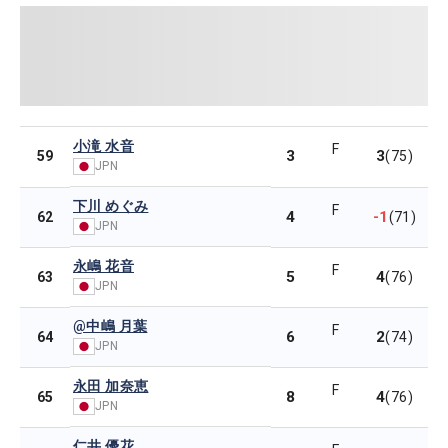
小滝 水音
F
3
3
59
(75)
JPN
下川 めぐみ
F
4
-1
62
(71)
JPN
永嶋 花音
F
5
4
63
(76)
JPN
@中嶋 月葉
F
6
2
64
(74)
JPN
永田 加奈恵
F
8
4
65
(76)
JPN
仁井 優花