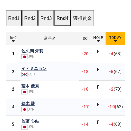
Rnd1
Rnd2
Rnd3
Rnd4
獲得賞金
順位
HOLE
TODAY
選手名
SC
佐久間 朱莉
F
-20
-4
1
(68)
JPN
イ・ミニョン
F
-18
-5
2
(67)
KOR
荒木 優奈
F
-18
-2
2
(70)
JPN
鈴木 愛
F
-17
-10
4
(62)
JPN
佐藤 心結
F
-14
-4
5
(68)
JPN