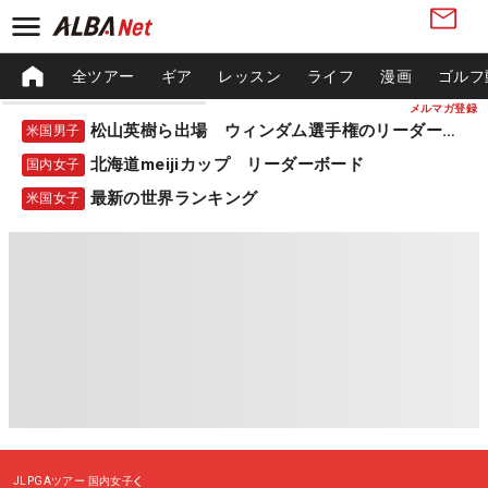
全ツアー
ギア
レッスン
ライフ
漫画
ゴルフ
メルマガ登録
松山英樹ら出場 ウィンダム選手権のリーダーボード
米国男子
北海道meijiカップ リーダーボード
国内女子
最新の世界ランキング
米国女子
JLPGAツアー
国内女子