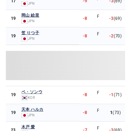
-9
-3
17
(69)
JPN
岡山 絵里
F
-8
-3
19
(69)
JPN
笠 りつ子
F
-8
-2
19
(70)
JPN
ペ・ソンウ
F
-8
-1
19
(71)
KOR
天本 ハルカ
F
-8
1
19
(73)
JPN
木戸 愛
F
-7
-3
23
(69)