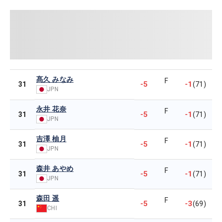
髙久 みなみ
F
-5
-1
31
(71)
JPN
永井 花奈
F
-5
-1
31
(71)
JPN
吉澤 柚月
F
-5
-1
31
(71)
JPN
森井 あやめ
F
-5
-1
31
(71)
JPN
森田 遥
F
-5
-3
31
(69)
CHI