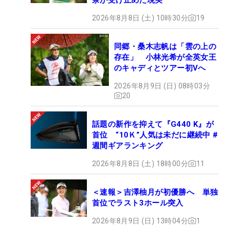
2026年8月8日 (土) 10時30分
19
同郷・桑木志帆は「雲の上の
存在」 小林光希が全英女王
のキャディとツアー初Vへ
2026年8月9日 (日) 08時03分
20
話題の新作を抑えて『G440 K』が
首位 “10Ｋ”人気は未だに継続中 #
週間ギアランキング
2026年8月8日 (土) 18時00分
11
＜速報＞吉澤柚月が初優勝へ 単独
首位でラスト3ホール突入
2026年8月9日 (日) 13時04分
1