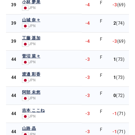
小林 夢果
F
-4
-3
39
(69)
JPN
山城 奈々
F
-4
2
39
(74)
JPN
工藤 遥加
F
-4
-3
39
(69)
JPN
菅沼 菜々
F
-3
1
44
(73)
JPN
渡邉 彩香
F
-3
1
44
(73)
JPN
阿部 未悠
F
-3
0
44
(72)
JPN
吉本 ここね
F
-3
-1
44
(71)
JPN
山路 晶
F
-3
-1
44
(71)
JPN