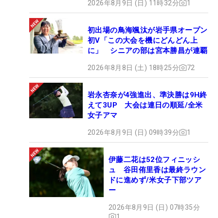
2026年8月9日 (日) 11時32分
1
初出場の鳥海颯汰が岩手県オープン
初V「この大会を機にどんどん上
に」 シニアの部は宮本勝昌が連覇
2026年8月8日 (土) 18時25分
72
岩永杏奈が4強進出、準決勝は9H終
えて3UP 大会は連日の順延/全米
女子アマ
2026年8月9日 (日) 09時39分
1
伊藤二花は52位フィニッシ
ュ 谷田侑里香は最終ラウン
ドに進めず/米女子下部ツア
ー
2026年8月9日 (日) 07時35分
1