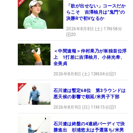
「欲が出せない」コースだか
らこそ 吉澤柚月は“鬼門”の
決勝Rで初Vなるか
2026年8月8日 (土) 17時58分
20
＜中間速報＞仲村果乃が単独首位浮
上 1打差に吉澤柚月、小林光希、
全美貞
2026年8月8日 (土) 13時04分
1
石川遼は暫定68位 第3ラウンドは
悪天候の影響で順延/米男子下部
2026年8月9日 (日) 11時15分
1
石川遼は終盤の4連続バーディで決
勝進出 杉浦悠太は予選落ち/米男