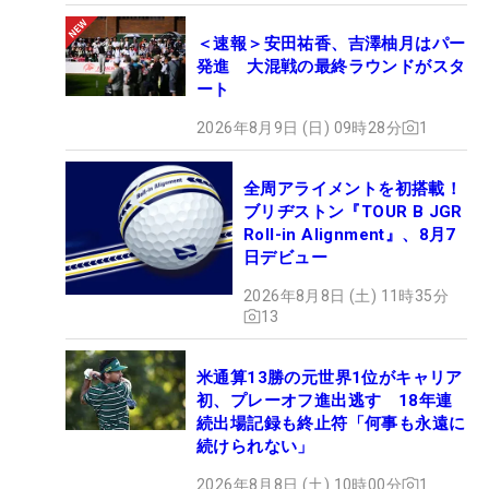
＜速報＞安田祐香、吉澤柚月はパー
発進 大混戦の最終ラウンドがスタ
ート
2026年8月9日 (日) 09時28分
1
全周アライメントを初搭載！
ブリヂストン『TOUR B JGR
Roll-in Alignment』、8月7
日デビュー
2026年8月8日 (土) 11時35分
13
米通算13勝の元世界1位がキャリア
初、プレーオフ進出逃す 18年連
続出場記録も終止符「何事も永遠に
続けられない」
2026年8月8日 (土) 10時00分
1