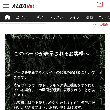
全ツアー
ギア
レッスン
ライフ
漫画
ゴルフ
メルマガ登録
このページが表示されるお客様へ
ページを更新するとサイトの閲覧を続けることがで
きます。
広告ブロッカーやトラッキング防止機能をオンにし
ている場合、この画面が頻繁に表示されることがあ
ります。
お客様にはご不便をおかけいたしますが、何卒ご理
解いただきますよう、お願い申し上げます。