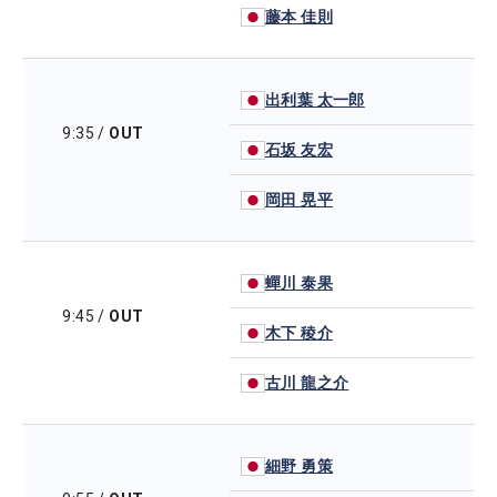
藤本 佳則
出利葉 太一郎
9:35
/
OUT
石坂 友宏
岡田 晃平
蟬川 泰果
9:45
/
OUT
木下 稜介
古川 龍之介
細野 勇策