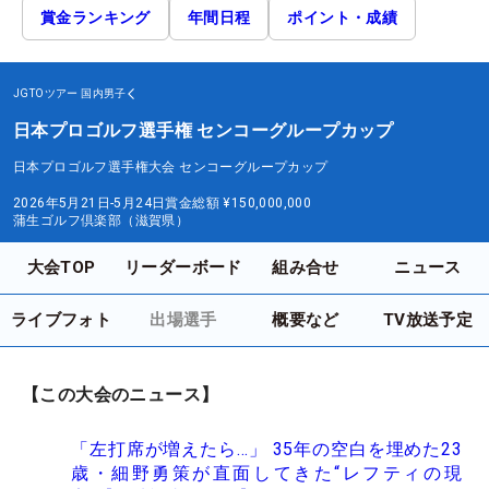
賞金ランキング
年間日程
ポイント・成績
JGTOツアー
国内男子
日本プロゴルフ選手権 センコーグループカップ
日本プロゴルフ選手権大会 センコーグループカップ
2026年5月21日-5月24日
賞金総額
¥150,000,000
蒲生ゴルフ倶楽部（滋賀県）
大会TOP
リーダーボード
組み合せ
ニュース
ライブフォト
出場選手
概要など
TV放送予定
【この大会のニュース】
「左打席が増えたら…」 35年の空白を埋めた23
歳・細野勇策が直面してきた“レフティの現