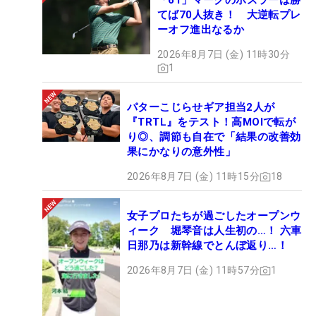
「61」マークのホスラーは勝
てば70人抜き！ 大逆転プレ
ーオフ進出なるか
2026年8月7日 (金) 11時30分
1
パターこじらせギア担当2人が
『TRTL』をテスト！高MOIで転が
り◎、調節も自在で「結果の改善効
果にかなりの意外性」
2026年8月7日 (金) 11時15分
18
女子プロたちが過ごしたオープンウ
ィーク 堀琴音は人生初の…！ 六車
日那乃は新幹線でとんぼ返り…！
2026年8月7日 (金) 11時57分
1