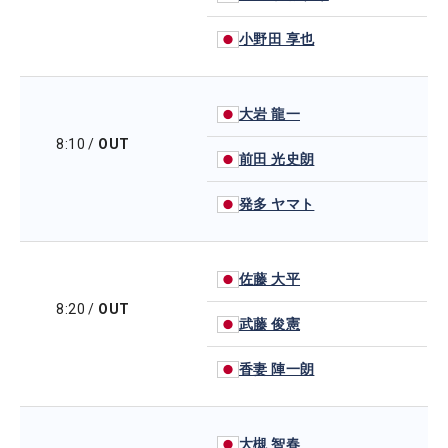
小野田 享也
大岩 龍一
8:10
/
OUT
前田 光史朗
発多 ヤマト
佐藤 大平
8:20
/
OUT
武藤 俊憲
香妻 陣一朗
大槻 智春