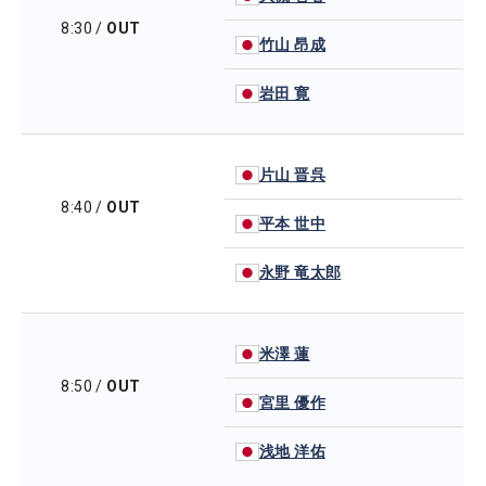
8:30
/
OUT
竹山 昂成
岩田 寛
片山 晋呉
8:40
/
OUT
平本 世中
永野 竜太郎
米澤 蓮
8:50
/
OUT
宮里 優作
浅地 洋佑