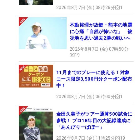
2026年8月7日 (金) 08時26分
1
不動裕理が故郷・熊本の地震
に心痛「自然が怖いな」 被
災地を思い過去2勝の戦いへ
2026年8月7日 (金) 07時50分
19
11月までのプレーに使える！対象
コース限定3,500円分クーポン配布
中！
2026年8月7日 (金) 06時00分
1
金田久美子がツアー通算500試合に
参戦！ プロ18年目の大記録達成に
「あんびりーばぼー」
2026年8月7日 (金) 11時25分
19