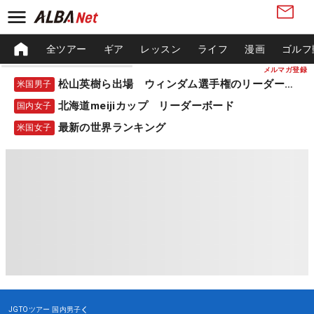
全ツアー
ギア
レッスン
ライフ
漫画
ゴルフ
メルマガ登録
松山英樹ら出場 ウィンダム選手権のリーダーボード
米国男子
北海道meijiカップ リーダーボード
国内女子
最新の世界ランキング
米国女子
JGTOツアー
国内男子