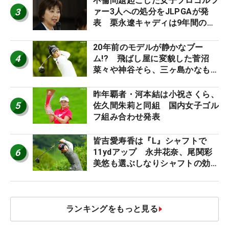
不倫問題起こした女子プロゴルフ
3
ァー3人への処分をJLPGAが発
表 栗永遼キャディは9年間の立
ち入り禁止
20年前のモデルが静かなブー
4
ム!? 飛ばし屋に変貌した菅沼
菜々や神谷そら、三ヶ島かなも使
う“名器”が人気な理由【ツアープ
ロたちの“飛ばしギア”】
昨年覇者・河本結は小祝さくら、
5
佐久間朱莉と同組 国内女子ゴル
フ組み合わせ発表
皆吉愛寿香は『L』シャフトで
6
11ydアップ 永井花奈、尾関彩
美悠も選ぶしなりシャフトの効果
【ツアープロたちの“飛ばしギ
ア”】
ランキングをもっと見る