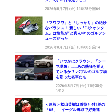
2026年8月7日 (金) 14時28分
64
「フワフワ」と「しっかり」の絶妙
なバランス！ 新しい『FJクオンタ
ム』は性能が“ど真ん中”のゴルフシ
ューズだった
2026年8月7日 (金) 10時00分
14
「いつかはクラウン」「シー
マ現象」……あの熱狂を覚え
ているか？ バブルのゴルフ場
を彩った名車たち
2026年8月7日 (金) 11時30分
10
＜速報＞松山英樹は首位と4打差の
「65」 イーグル奪取で好発進