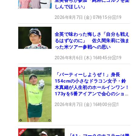
里美香らが参加「純粋にゴルフを楽
しんでほしい」
2026年8月7日 (金) 07時15分
19
全英で味わった悔しさ「自分も戦え
るはずなのに」 佐久間朱莉に強ま
った米ツアー参戦への思い
2026年8月6日 (木) 16時45分
19
「パーティーしようぜ！」身長
154cmの小さなドラコン女子・鈴
木真緒が人生初のホールインワン！
173yを5番アイアンで会心のショッ
ト
2026年8月7日 (金) 16時00分
1