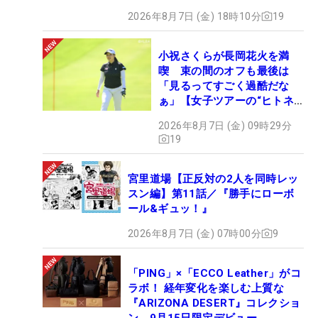
2026年8月7日 (金) 18時10分
19
小祝さくらが長岡花火を満
喫 束の間のオフも最後は
「見るってすごく過酷だな
ぁ」【女子ツアーの“ヒトネ
タ”】
2026年8月7日 (金) 09時29分
19
宮里道場【正反対の2人を同時レッ
スン編】第11話／『勝手にローボ
ール&ギュッ！』
2026年8月7日 (金) 07時00分
9
「PING」×「ECCO Leather」がコ
ラボ！ 経年変化を楽しむ上質な
『ARIZONA DESERT』コレクショ
ン、9月15日限定デビュー