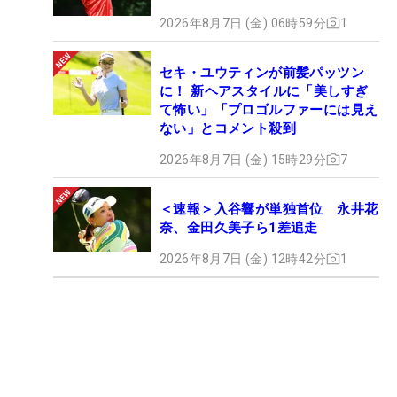
2026年8月7日 (金) 06時59分
1
セキ・ユウティンが前髪パッツン
に！ 新ヘアスタイルに「美しすぎ
て怖い」「プロゴルファーには見え
ない」とコメント殺到
2026年8月7日 (金) 15時29分
7
＜速報＞入谷響が単独首位 永井花
奈、金田久美子ら1差追走
2026年8月7日 (金) 12時42分
1