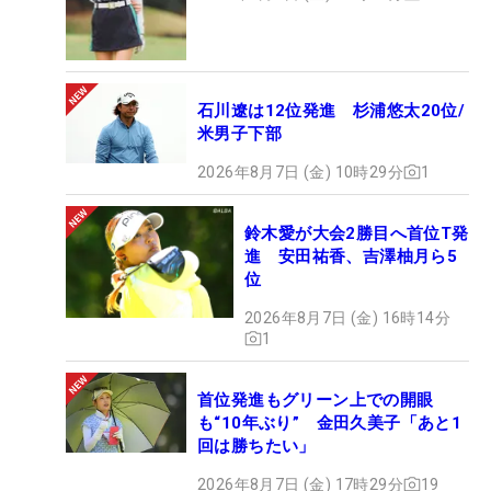
石川遼は12位発進 杉浦悠太20位/
米男子下部
2026年8月7日 (金) 10時29分
1
鈴木愛が大会2勝目へ首位T発
進 安田祐香、吉澤柚月ら5
位
2026年8月7日 (金) 16時14分
1
首位発進もグリーン上での開眼
も“10年ぶり” 金田久美子「あと1
回は勝ちたい」
2026年8月7日 (金) 17時29分
19