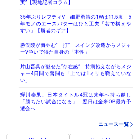
実”【現地記者コラム】
35年ぶりレフティV 細野勇策の1Wは11.5度 5
年モノのエースパターはひと工夫「芯で構えや
すい」【勝者のギア】
勝俣陵が悔やむ“一打” スイング改造からメジャ
ーV争いで得た自身の「本性」
片山晋呉が魅せた“存在感” 持病抱えながらメジ
ャー4日間で奮闘も「上では1ミリも戦えていな
い」
蟬川泰果、日本タイトル4冠は来年へ持ち越し
「勝ちたい試合になる」 翌日は全米OP最終予
選会へ
ニュース一覧