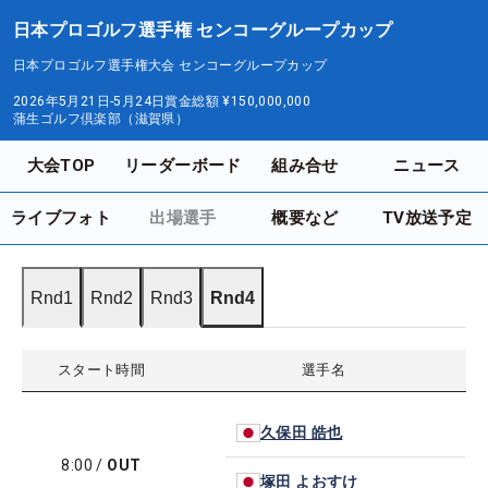
日本プロゴルフ選手権 センコーグループカップ
日本プロゴルフ選手権大会 センコーグループカップ
2026年5月21日-5月24日
賞金総額
¥150,000,000
蒲生ゴルフ倶楽部（滋賀県）
大会TOP
リーダーボード
組み合せ
ニュース
ライブフォト
出場選手
概要など
TV放送予定
Rnd1
Rnd2
Rnd3
Rnd4
スタート時間
選手名
久保田 皓也
8:00
/
OUT
塚田 よおすけ