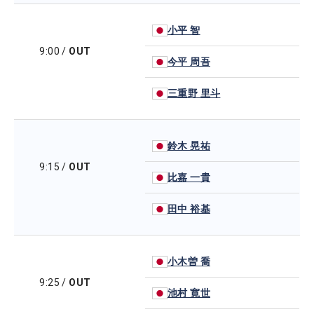
小平 智
9:00
/
OUT
今平 周吾
三重野 里斗
鈴木 晃祐
9:15
/
OUT
比嘉 一貴
田中 裕基
小木曽 喬
9:25
/
OUT
池村 寛世