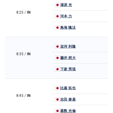
湯原 光
8:25
/
IN
河本 力
鳥海 颯汰
並河 利隆
8:35
/
IN
藤井 想大
下家 秀琉
比嘉 拓也
8:45
/
IN
吉田 泰基
嘉数 光倫