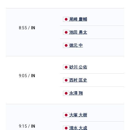
尾崎 慶輔
8:55
/
IN
池田 勇太
徳元 中
砂川 公佑
9:05
/
IN
西村 匡史
永澤 翔
大塚 大樹
9:15
/
IN
清水 大成