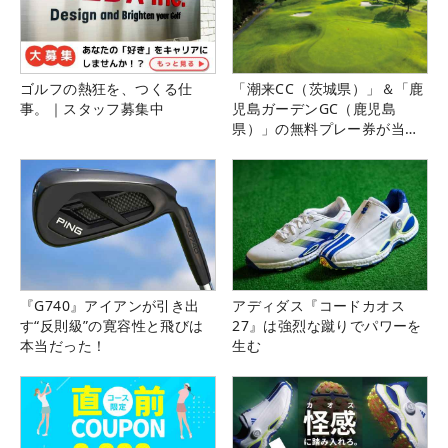
ゴルフの熱狂を、つくる仕
「潮来CC（茨城県）」＆「鹿
事。｜スタッフ募集中
児島ガーデンGC（鹿児島
県）」の無料プレー券が当た
る！！
『G740』アイアンが引き出
アディダス『コードカオス
す“反則級”の寛容性と飛びは
27』は強烈な蹴りでパワーを
本当だった！
生む