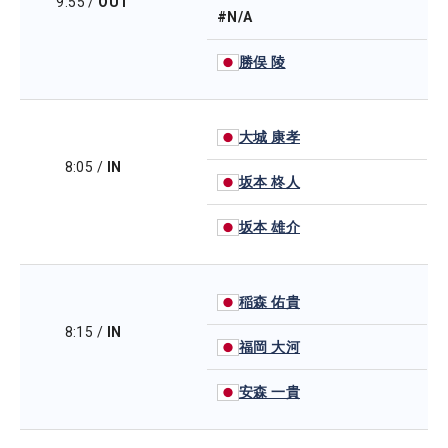
9:55
/
OUT
#N/A
勝俣 陵
大城 康孝
8:05
/
IN
坂本 柊人
坂本 雄介
稲森 佑貴
8:15
/
IN
福岡 大河
安森 一貴