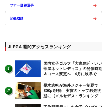
→
ツアー登録選手
→
記録成績
JLPGA 週間アクセスランキング
国内女子ゴルフ「大東建託・いい
1
部屋ネットレディス」の開催時期
＆コース変更へ 4月に岐阜で開
催
桑木志帆が海外メジャー制覇で
2
800pt獲得 実質のトップ独走状
態に【メルセデス・ランキング番
外編】