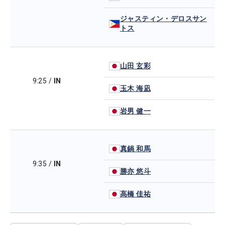
ジャスティン・デロスサン
トス
山田 玄彩
9:25
/
IN
玉木 海凪
岩男 健一
真鍋 和馬
9:35
/
IN
勝亦 悠斗
高橋 佳祐