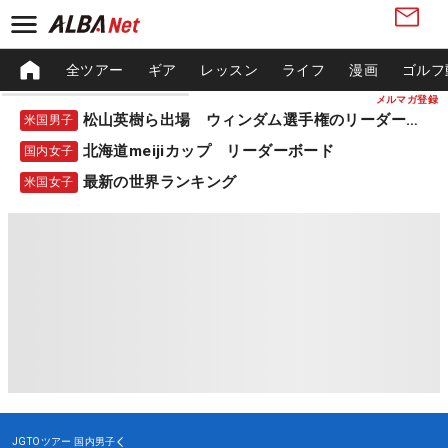
全ツアー
ギア
レッスン
ライフ
漫画
ゴルフ
メルマガ登録
松山英樹ら出場 ウィンダム選手権のリーダーボード
米国男子
北海道meijiカップ リーダーボード
国内女子
最新の世界ランキング
米国女子
JGTOツアー
国内男子