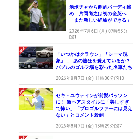
池ポチャから劇的バーディ締
め 片岡尚之は初の全英へ
「また新しい経験ができる」
2026年7月6日 (月) 07時55分
1
「いつかはクラウン」「シーマ現
象」……あの熱狂を覚えているか？
バブルのゴルフ場を彩った名車たち
2026年8月7日 (金) 11時30分
10
セキ・ユウティンが前髪パッツン
に！ 新ヘアスタイルに「美しすぎ
て怖い」「プロゴルファーには見え
ない」とコメント殺到
2026年8月7日 (金) 15時29分
7