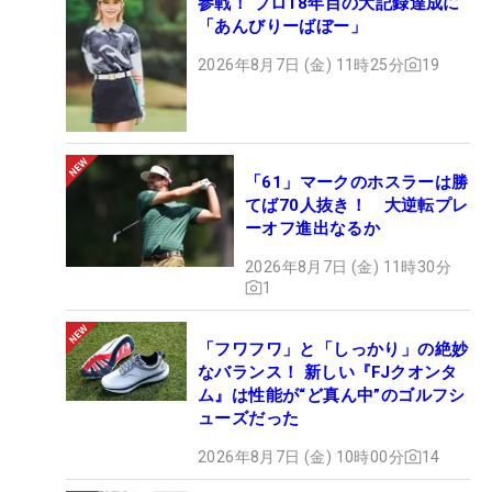
参戦！ プロ18年目の大記録達成に
「あんびりーばぼー」
2026年8月7日 (金) 11時25分
19
「61」マークのホスラーは勝
てば70人抜き！ 大逆転プレ
ーオフ進出なるか
2026年8月7日 (金) 11時30分
1
「フワフワ」と「しっかり」の絶妙
なバランス！ 新しい『FJクオンタ
ム』は性能が“ど真ん中”のゴルフシ
ューズだった
2026年8月7日 (金) 10時00分
14