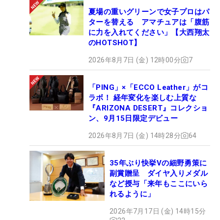
夏場の重いグリーンで女子プロはパ
ターを替える アマチュアは「腹筋
に力を入れてください」【大西翔太
のHOTSHOT】
2026年8月7日 (金) 12時00分
7
「PING」×「ECCO Leather」がコ
ラボ！ 経年変化を楽しむ上質な
『ARIZONA DESERT』コレクショ
ン、9月15日限定デビュー
2026年8月7日 (金) 14時28分
64
35年ぶり快挙Vの細野勇策に
副賞贈呈 ダイヤ入りメダル
など授与「来年もここにいら
れるように」
2026年7月17日 (金) 14時15分