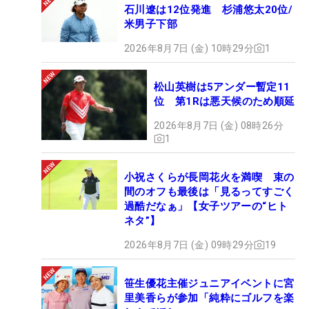
石川遼は12位発進 杉浦悠太20位/
米男子下部
2026年8月7日 (金) 10時29分
1
松山英樹は5アンダー暫定11
位 第1Rは悪天候のため順延
2026年8月7日 (金) 08時26分
1
小祝さくらが長岡花火を満喫 束の
間のオフも最後は「見るってすごく
過酷だなぁ」【女子ツアーの“ヒト
ネタ”】
2026年8月7日 (金) 09時29分
19
笹生優花主催ジュニアイベントに宮
里美香らが参加「純粋にゴルフを楽