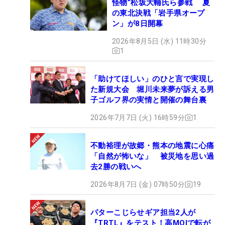
怪物”松坂大輔氏ら参戦 夏
の東北決戦「岩手県オープ
ン」が8日開幕
2026年8月5日 (水) 11時30分
1
「助けてほしい」のひと言で実現し
た新規大会 堀川未来夢が訴える男
子ゴルフ界の実情と開催の舞台裏
2026年7月7日 (火) 16時59分
1
不動裕理が故郷・熊本の地震に心痛
「自然が怖いな」 被災地を思い過
去2勝の戦いへ
2026年8月7日 (金) 07時50分
19
パターこじらせギア担当2人が
『TRTL』をテスト！高MOIで転が