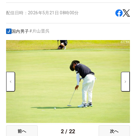
配信日時：
2026年5月21日 08時00分
#
片山晋呉
国内男子
2
/
22
前へ
次へ