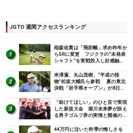
JGTO 週間アクセスランキング
稲森佑貴は「飛距離」求め昨年か
1
らSRに変更 フジクラの“未発表
シャフト”を実戦投入し好感触
「つかまえにいける」【男子ツア
ーのヒトネタ！】
米澤蓮、丸山茂樹、“平成の怪
2
物”松坂大輔氏ら参戦 夏の東北
決戦「岩手県オープン」が8日開
幕
「助けてほしい」のひと言で実現
3
した新規大会 堀川未来夢が訴え
る男子ゴルフ界の実情と開催の舞
台裏
44万円に泣いた昨季の悔しさを