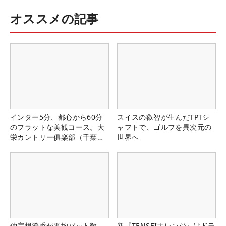
オススメの記事
インター5分、都心から60分
スイスの叡智が生んだTPTシ
のフラットな美観コース。大
ャフトで、ゴルフを異次元の
栄カントリー俱楽部（千葉
世界へ
県）
仲宗根澄香が平均パット数
新『TENSEIオレンジ』はドラ