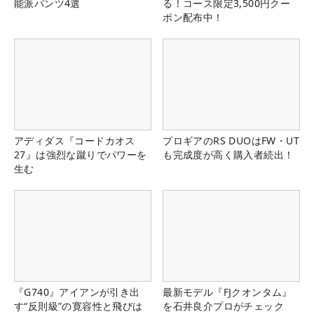
能派パンツ4選
る！コース限定3,500円クー
ポン配布中！
アディダス『コードカオス
プロギアのRS DUOはFW・UT
27』は強烈な蹴りでパワーを
も完成度が高く購入者続出！
生む
『G740』アイアンが引き出
最新モデル『FJクオンタム』
す“反則級”の寛容性と飛びは
を石井良介プロがチェック