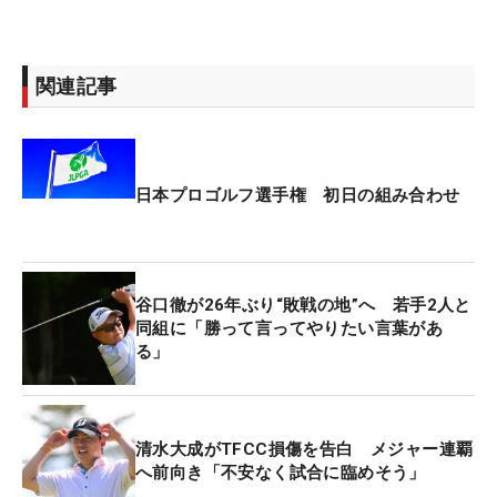
関連記事
日本プロゴルフ選手権 初日の組み合わせ
谷口徹が26年ぶり“敗戦の地”へ 若手2人と
同組に「勝って言ってやりたい言葉があ
る」
清水大成がTFCC損傷を告白 メジャー連覇
へ前向き「不安なく試合に臨めそう」