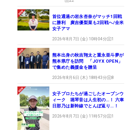
22
首位通過の岩永杏奈がマッチ1回戦
に勝利 廣吉優梨菜も2回戦へ/全米
女子アマ
2026年8月7日 (金) 10時04分
1
熊本出身の秋吉翔太と重永亜斗夢が
熊本県庁を訪問 「JOYX OPEN」
で集めた義援金を贈呈
2026年8月6日 (木) 18時43分
8
女子プロたちが過ごしたオープンウ
ィーク 堀琴音は人生初の…！ 六車
日那乃は新幹線でとんぼ返り…！
2026年8月7日 (金) 11時57分
1