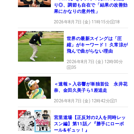
り◎、調節も自在で「結果の改善効
果にかなりの意外性」
2026年8月7日 (金) 11時15分
18
世界の最新スイングは「圧
縮」がキーワード！ 久常涼が
飛んで曲がらない理由
2026年8月7日 (金) 12時00分
35
＜速報＞入谷響が単独首位 永井花
奈、金田久美子ら1差追走
2026年8月7日 (金) 12時42分
1
宮里道場【正反対の2人を同時レッ
スン編】第11話／『勝手にローボ
ール&ギュッ！』