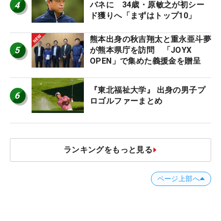
4
バネに 34歳・原敏之が初シー
ド獲りへ「まずはトップ10」
熊本出身の秋吉翔太と重永亜斗夢
5
が熊本県庁を訪問 「JOYX
OPEN」で集めた義援金を贈呈
『東北福祉大学』 出身の男子プ
6
ロゴルファーまとめ
ランキングをもっと見る
ページ上部へ