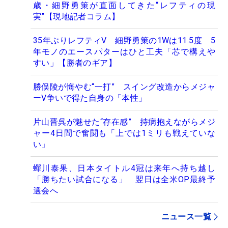
歳・細野勇策が直面してきた“レフティの現
実”【現地記者コラム】
35年ぶりレフティV 細野勇策の1Wは11.5度 5
年モノのエースパターはひと工夫「芯で構えや
すい」【勝者のギア】
勝俣陵が悔やむ“一打” スイング改造からメジャ
ーV争いで得た自身の「本性」
片山晋呉が魅せた“存在感” 持病抱えながらメジ
ャー4日間で奮闘も「上では1ミリも戦えていな
い」
蟬川泰果、日本タイトル4冠は来年へ持ち越し
「勝ちたい試合になる」 翌日は全米OP最終予
選会へ
ニュース一覧