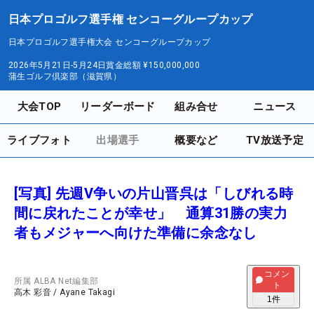
日本プロゴルフ選手権 センコーグループカップ
日本プロゴルフ選手権大会 センコーグループカップ
2026年5月21日-5月24日
賞金総額
¥150,000,000
蒲生ゴルフ倶楽部（滋賀県）
大会TOP
リーダーボード
組み合せ
ニュース
ライブフォト
出場選手
概要など
TV放送予定
[写真] 先週V争いの片山晋呉は「しびれる時
間に戻れたことが幸せ」 通算31勝の実力
者もメジャーへ向けた準備に余念なし
コメン
所属
ALBA Net編集部
ト
高木 彩音
/
Ayane Takagi
1
件