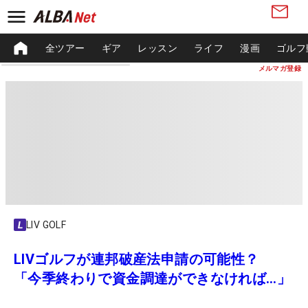
全ツアー
ギア
レッスン
ライフ
漫画
ゴルフ
メルマガ登録
LIV GOLF
LIVゴルフが連邦破産法申請の可能性？
「今季終わりで資金調達ができなければ…」