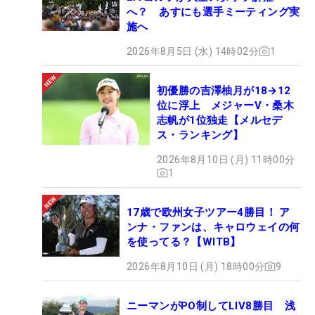
へ？ あすにも選手ミーティング実
施へ
2026年8月5日 (水) 14時02分
1
初優勝の吉澤柚月が18→12
位に浮上 メジャーV・桑木
志帆が1位独走【メルセデ
ス・ランキング】
2026年8月10日 (月) 11時00分
1
17歳で欧州女子ツアー4勝目！ ア
ンナ・ファンは、キャロウェイの何
を使ってる？【WITB】
2026年8月10日 (月) 18時00分
9
ニーマンがPO制してLIV8勝目 浅