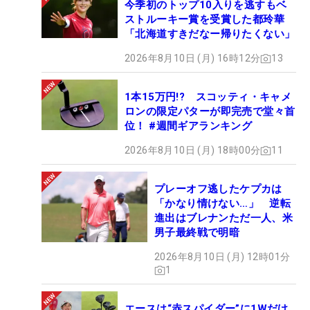
今季初のトップ10入りを逃すもベ
ストルーキー賞を受賞した都玲華
「北海道すきだなー帰りたくない」
2026年8月10日 (月) 16時12分
13
1本15万円!? スコッティ・キャメ
ロンの限定パターが即完売で堂々首
位！ #週間ギアランキング
2026年8月10日 (月) 18時00分
11
プレーオフ逃したケプカは
「かなり情けない…」 逆転
進出はブレナンただ一人、米
男子最終戦で明暗
2026年8月10日 (月) 12時01分
1
エースは“赤スパイダー”に1Wだけ