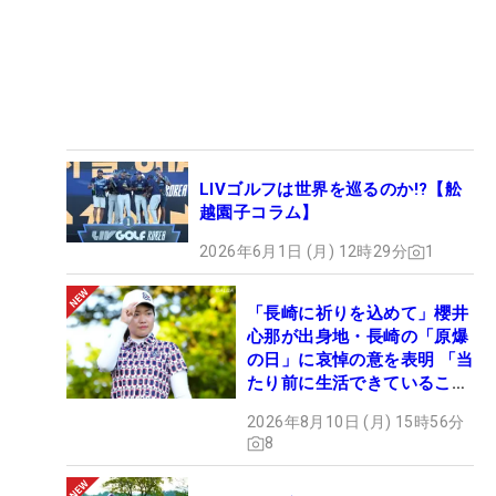
LIVゴルフは世界を巡るのか!?【舩
越園子コラム】
2026年6月1日 (月) 12時29分
1
「長崎に祈りを込めて」櫻井
心那が出身地・長崎の「原爆
の日」に哀悼の意を表明 「当
たり前に生活できていること
に感謝」
2026年8月10日 (月) 15時56分
8