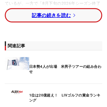
ているが、一方で「8月下旬の2026年シーズン終了
後にリーグが崩壊する可能性にも備えている」と伝
記事の続きを読む
えられた。
LIVのアドバイザーらは、日本の「民事再生法」に
相当する「米国連邦破産法第11条」の適用を“最終
手段”として視野に入れているという。
関連記事
この報道を受け、LIVゴルフは声明を発表し、「リ
ーグの長期的な発展につながる取引の実現に全力を
日本勢4人が出場 米男子ツアーの組み合わ
注いでいる」とコメントした。
せ
2022年のLIVゴルフ発足以来、PIFは50億ドル（約
8000億円）を投じてきたとされる。LIVゴルフの
CEO、スコット・オニール氏は、「自分の役割はリ
1位は20億超え！ LIVゴルフの賞金ランキ
ーグをビジネスとして成立させることであり、その
ング
スケジュールが前倒しになったに過ぎない」と前向