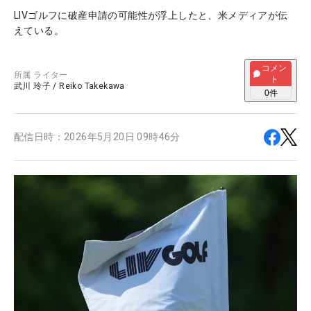
LIVゴルフに破産申請の可能性が浮上したと、米メディアが伝
えている。
コメン
所属
ライター
ト
武川 玲子
/
Reiko Takekawa
0
件
配信日時：
2026年5月20日 09時46分