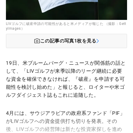
LIVゴルフに破産申請の可能性があると米メディアが報じた （撮影：Gett
yImages）
この記事の写真
1
枚を見る
19日、米ブルームバーグ・ニュースが関係筋の話と
して、「LIVゴルフが来季以降のリーグ継続に必要
な資金を確保できなければ、『破産』を申請する可
能性を検討し始めた」と報じると、ロイターや米ゴ
ルフダイジェスト誌もこれに追随した。
4月には、サウジアラビアの政府系ファンド「PIF」
がLIVゴルフへの資金提供打ち切りを発表。その
後、LIVゴルフの経営陣は新たな投資家探しを進め