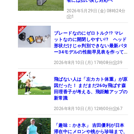
者には払い戻し対応へ
2026年5月29日 (金) 08時24分
1
ブレードなのにゼロトルク!? マレ
ットなのに開閉しやすい!? ヘッド
形状だけじゃ判別できない最新パタ
ー34モデルの性能早見表を作って
みた #ギアカタログ2026
2026年8月10日 (月) 17時08分
39
飛ばない人は「左カカト体重」が原
因だった！ まだまだ260y飛ばす森
田理香子が考える、飛距離アップの
新常識
2026年8月10日 (月) 12時00分
67
「趣味：かき氷」 吉田優利が日本
滞在中にメロンや桃から珍味まで、