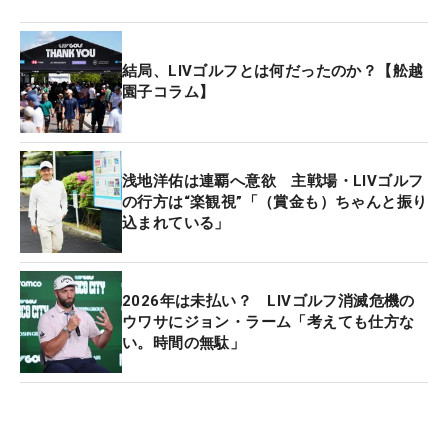
きな姿勢を示した。また、資金基盤の強化を図るた
め、新たに2人の取締役を迎え入れ、新体制で臨ん
結局、LIVゴルフとは何だったのか？【舩越
でいる。
（文・武川玲子＝米国在住）
園子コラム】
浅地洋佑は連覇へ意欲 主戦場・LIVゴルフ
の行方は“楽観視”「（賞金も）ちゃんと振り
込まれている」
2026年は未払い？ LIVゴルフ消滅危機の
ウワサにジョン・ラーム「考えても仕方な
い。時間の無駄」