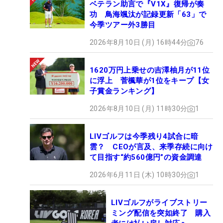
ベテラン助言で『V1X』復帰が奏
功 鳥海颯汰が記録更新「63」で
今季ツアー外3勝目
2026年8月10日 (月) 16時44分
76
1620万円上乗せの吉澤柚月が11位
に浮上 菅楓華が1位をキープ【女
子賞金ランキング】
2026年8月10日 (月) 11時30分
1
LIVゴルフは今季残り4試合に暗
雲？ CEOが言及、来季存続に向け
て目指す“約560億円”の資金調達
2026年6月11日 (木) 10時30分
1
LIVゴルフがライブストリー
ミング配信を突如終了 購入