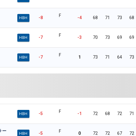
F
-8
-4
68
71
73
68
HBH
F
-7
-3
70
73
69
69
HBH
F
-7
1
73
71
64
73
HBH
F
-5
-1
72
68
72
71
HBH
ラー
F
-5
0
72
72
67
72
HBH