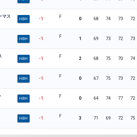
ーマス
F
-1
0
68
74
73
72
HBH
F
-1
1
69
73
72
73
HBH
ス
F
-1
2
68
75
70
74
HBH
F
-1
0
67
75
73
72
HBH
ト
F
-1
0
64
74
77
72
HBH
F
-1
3
71
69
72
75
HBH