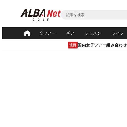
全ツアー
ギア
レッスン
ライフ
国内女子ツアー組み合わせ
注目