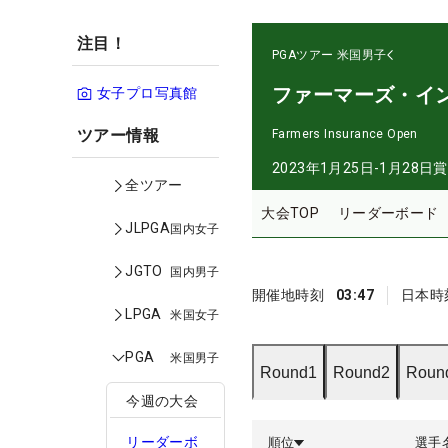
注目！
PGAツアー
米国男子
ファーマーズ・イ
女子プロ写真館
ツアー情報
Farmers Insurance Open
2023年1月25日-1月28日
賞
全ツアー
大会TOP
リーダーボード
JLPGA
国内女子
JGTO
国内男子
開催地時刻
03:47
日本時
LPGA
米国女子
PGA
米国男子
Round1
Round2
Roun
今週の大会
リーダーボ
順位
選手