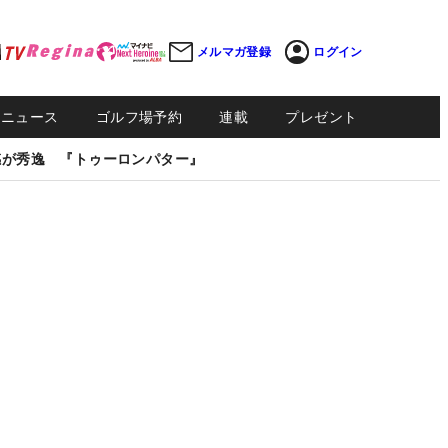
メルマガ登録
ログイン
Sニュース
ゴルフ場予約
連載
プレゼント
感が秀逸 『トゥーロンパター』