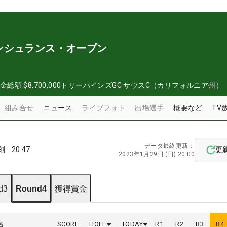
ンシュランス・オープン
金総額
$8,700,000
トリーパインズGC サウスC（カリフォルニア州）
組み合せ
ニュース
ライブフォト
出場選手
概要など
TV
データ最終更新：
刻
20:47
更
2023年1月29日 (日) 20:00
d3
Round4
獲得賞金
名
SCORE
HOLE
TODAY
R
1
R
2
R
3
R
4