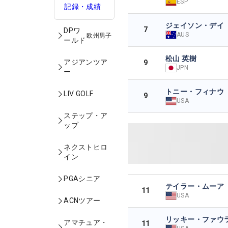
ESP
記録・成績
ジェイソン・デイ
7
DPワ
AUS
欧州男子
ールド
松山 英樹
アジアンツア
9
JPN
ー
トニー・フィナウ
LIV GOLF
9
USA
ステップ・ア
ップ
ネクストヒロ
イン
PGAシニア
テイラー・ムーア
11
USA
ACNツアー
リッキー・ファウ
アマチュア・
11