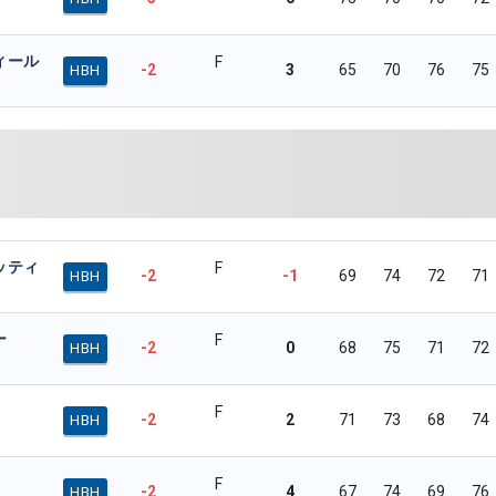
ィール
F
-2
3
65
70
76
75
HBH
ッティ
F
-2
-1
69
74
72
71
HBH
ー
F
-2
0
68
75
71
72
HBH
F
-2
2
71
73
68
74
HBH
F
-2
4
67
74
69
76
HBH