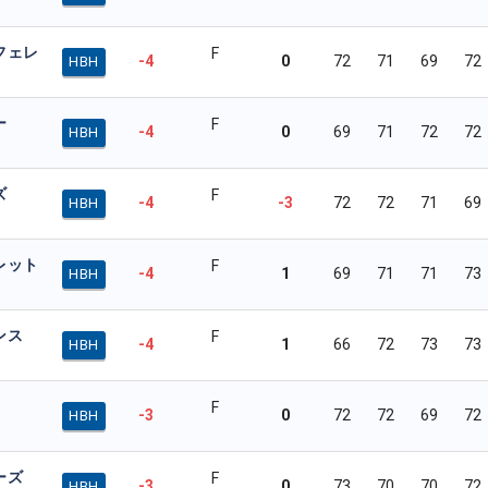
フェレ
F
-4
0
72
71
69
72
HBH
ー
F
-4
0
69
71
72
72
HBH
ズ
F
-4
-3
72
72
71
69
HBH
レット
F
-4
1
69
71
71
73
HBH
ンス
F
-4
1
66
72
73
73
HBH
F
-3
0
72
72
69
72
HBH
ーズ
F
-3
0
73
70
70
72
HBH