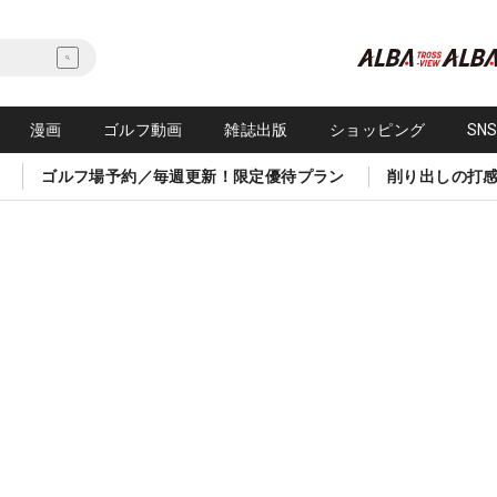
漫画
ゴルフ動画
雑誌出版
ショッピング
SN
ゴルフ場予約／毎週更新！限定優待プラン
削り出しの打