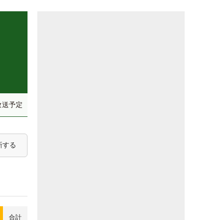
放送予定
新する
合計