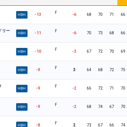
F
-13
-6
68
70
71
66
HBH
ドリー
F
-11
-6
70
73
68
66
HBH
F
-10
-3
67
72
70
69
HBH
F
-9
3
64
68
72
75
HBH
ラ
F
-9
-2
66
72
71
70
HBH
F
-9
-2
68
74
67
70
HBH
F
-8
2
73
67
66
74
HBH