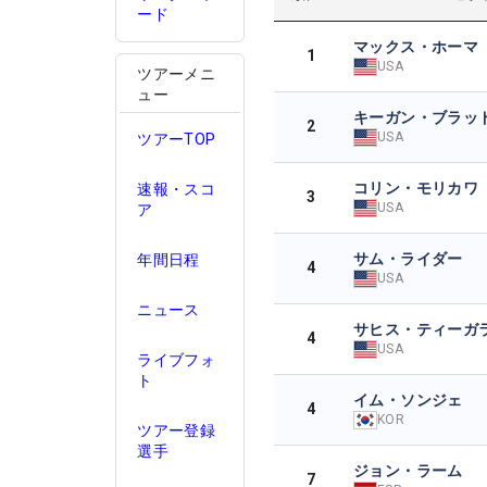
ード
マックス・ホーマ
1
USA
ツアーメニ
ュー
キーガン・ブラッ
2
USA
ツアーTOP
コリン・モリカワ
速報・スコ
3
USA
ア
サム・ライダー
年間日程
4
USA
ニュース
サヒス・ティーガ
4
USA
ライブフォ
ト
イム・ソンジェ
4
KOR
ツアー登録
選手
ジョン・ラーム
7