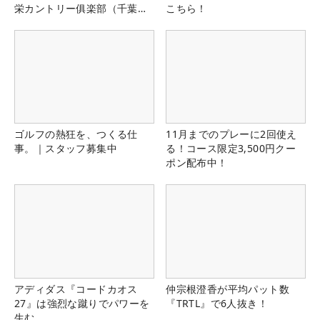
栄カントリー俱楽部（千葉
こちら！
県）
ゴルフの熱狂を、つくる仕
11月までのプレーに2回使え
事。｜スタッフ募集中
る！コース限定3,500円クー
ポン配布中！
アディダス『コードカオス
仲宗根澄香が平均パット数
27』は強烈な蹴りでパワーを
『TRTL』で6人抜き！
生む