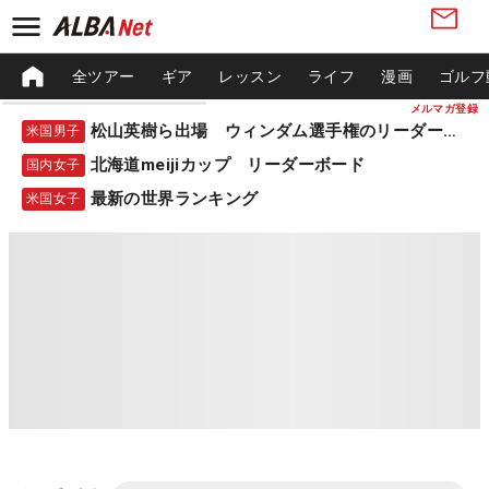
全ツアー
ギア
レッスン
ライフ
漫画
ゴルフ
メルマガ登録
松山英樹ら出場 ウィンダム選手権のリーダーボード
米国男子
北海道meijiカップ リーダーボード
国内女子
最新の世界ランキング
米国女子