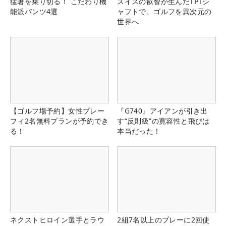
猛暑を乗り切る！ こだわり機
スイスの叡智が生んだTPTシ
能派パンツ4選
ャフトで、ゴルフを異次元の
世界へ
【ゴルフ場予約】女性プレー
『G740』アイアンが引き出
フィ2名無料プランが予約でき
す“反則級”の寛容性と飛びは
る！
本当だった！
ネクストヒロイン選手とラウ
2組7名以上のプレーに2回使