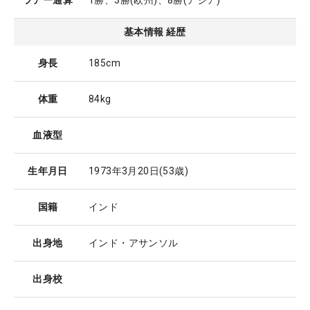
ツアー通算
1勝、3勝(欧州)、8勝(アジア)
基本情報 経歴
身長
185cm
体重
84kg
血液型
生年月日
1973年3月20日
(53歳)
国籍
インド
出身地
インド・アサンソル
出身校