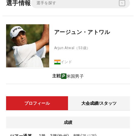
選手情報
アージュン・アトワル
Arjun Atwal
（53歳）
インド
主戦
米国男子
プロフィール
大会成績/スタッツ
成績