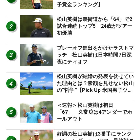
子賞金ランキング】
松山英樹は裏街道から「64」で2
2
試合連続トップ5 24歳がツアー
初優勝
プレーオフ進出をかけたラストマ
3
ッチ 松山英樹は日本時間7日深
夜にティオフ
松山英樹が結婚の発表を伏せてい
4
た理由とは？素顔を見せない松山
の“哲学”【Pick Up 米国男子ツア
ー十大ニュース】
＜速報＞松山英樹は初日
5
「67」 久常涼は4アンダーでホ
ールアウト
好調の松山英樹は3番手にランク