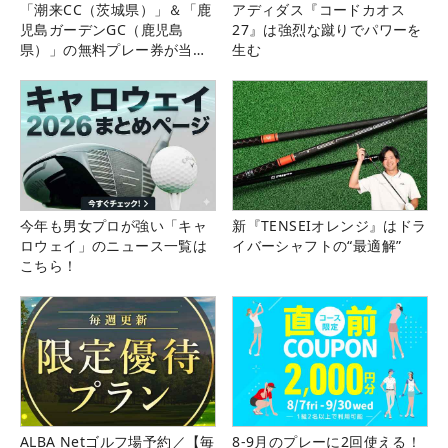
「潮来CC（茨城県）」＆「鹿
アディダス『コードカオス
児島ガーデンGC（鹿児島
27』は強烈な蹴りでパワーを
県）」の無料プレー券が当た
生む
る！！
今年も男女プロが強い「キャ
新『TENSEIオレンジ』はドラ
ロウェイ」のニュース一覧は
イバーシャフトの“最適解”
こちら！
ALBA Netゴルフ場予約／【毎
8-9月のプレーに2回使える！