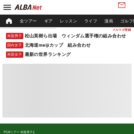
全ツアー
ギア
レッスン
ライフ
漫画
ゴルフ
メルマガ登録
松山英樹ら出場 ウィンダム選手権の組み合わせ
米国男子
北海道meijiカップ 組み合わせ
国内女子
最新の世界ランキング
米国女子
PGAツアー
米国男子