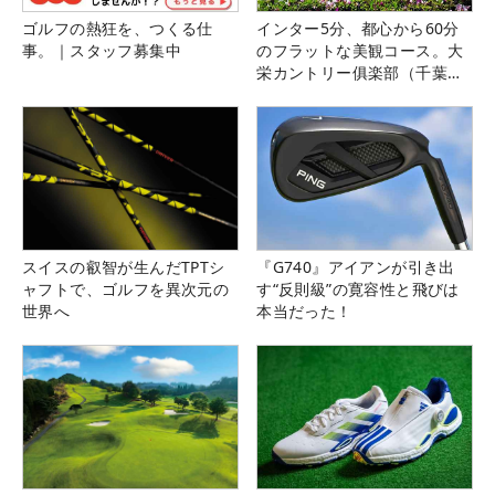
ゴルフの熱狂を、つくる仕
インター5分、都心から60分
事。｜スタッフ募集中
のフラットな美観コース。大
栄カントリー俱楽部（千葉
県）
スイスの叡智が生んだTPTシ
『G740』アイアンが引き出
ャフトで、ゴルフを異次元の
す“反則級”の寛容性と飛びは
世界へ
本当だった！