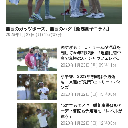
無言のガッツポーズ、無言のハグ【舩越園子コラム】
2023年1月23日 (月) 12時08分
強すぎる！ J・ラームが混戦を
制して今年2戦2勝 2週前に背中
痛で棄権のX・シャウフェレが
「62」で3位T
2023年1月23日 (月) 09時11分
小平智、2023年初戦は予選落
ち 来週は“鬼門”のトリー・パイ
ンズ
2023年1月22日 (日) 15時00分
“62”でもダメ!? 蝉川泰果は9バ
ーディ奮闘も予選落ち「レベルが
違う」
2023年1月22日 (日) 12時30分