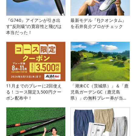
『G740』アイアンが引き出
最新モデル『FJクオンタム』
す“反則級”の寛容性と飛びは
を石井良介プロがチェック
本当だった！
11月までのプレーに2回使え
「潮来CC（茨城県）」＆「鹿
る！コース限定3,500円クー
児島ガーデンGC（鹿児島
ポン配布中！
県）」の無料プレー券が当た
る！！