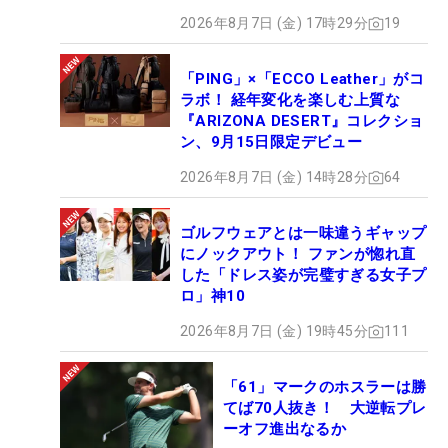
2026年8月7日 (金) 17時29分
19
前日の第3ラウンドでは、ホーマはパー5の13番で
CBS局のマイクを付けてプレーする役割を快く引き
「PING」×「ECCO Leather」がコ
ラボ！ 経年変化を楽しむ上質な
受け、攻めや守りに対する考え方、そのためのショ
『ARIZONA DESERT』コレクショ
ットの打ち方といった選手としての“シークレッ
ン、9月15日限定デビュー
ト”を視聴者に惜しげもなく披露した。
2026年8月7日 (金) 14時28分
64
「僕らはアスリートであると同時にエンタテイナー
ゴルフウェアとは一味違うギャップ
だ。ファンを楽しませ、喜ばせることが僕らの仕事
にノックアウト！ ファンが惚れ直
だ」
した「ドレス姿が完璧すぎる女子プ
ロ」神10
トリー・パインズに詰め寄せた大勢のカリフォルニ
2026年8月7日 (金) 19時45分
111
アンは、ホーマにとって地元のファンでもある。
「ホーマ！ ホーマ！」というホーマ・コールの
「61」マークのホスラーは勝
中、堂々生涯5度目の逆転優勝と今季2勝目、通算6
てば70人抜き！ 大逆転プレ
勝目を飾ったホーマは「泣かないよ」と言いながら
ーオフ進出なるか