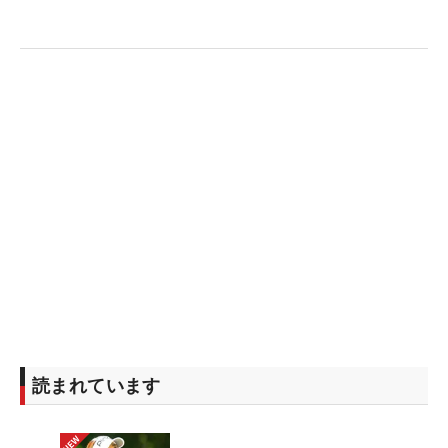
ーで失速。米CBSの解説者は「前半ノーボギーでも
後半ノーバーディーでは（勝てない）ね」と残念そ
うにささやいた。
その通り、バーディ合戦の試合展開の中では、スコ
アを伸ばすことは大前提であり、最終的にはスコア
を落とさないことが優勝争いを勝ち抜くカギにな
る。
そういうゴルフを最も見事に遂行し、勝利を収めた
のが、33歳の米国人マックス・ホーマだった。7つ
のバーディでスコアを大きく伸ばし、1ボギーに抑
えたホーマは、2位に2打差のトータル13アンダーで
通算6勝目を挙げた。
読まれています
ホーマは2013年にプロ転向し、2014年からPGAツ
アー参戦を開始、2019年「ウェルズ・ファーゴ選手