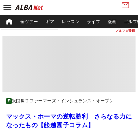
全ツアー
ギア
レッスン
ライフ
漫画
ゴルフ
メルマガ登録
ファーマーズ・インシュランス・オープン
米国男子
マックス・ホーマの逆転勝利 さらなる力に
なったもの【舩越園子コラム】