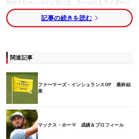
外のトリー・パインズには、ラームにもライダーに
も特別な思い入れがある。
記事の続きを読む
ラームはこの地で2017年に劇的な初優勝を遂げ、
2021年には「全米オープン」を制覇してメジャー初
優勝を飾った。世界ランキング1位に初めて輝いた
のも、大学時代からの恋人ケリーにプロポーズした
関連記事
のも、この場所だった。
一方のライダーは、下部ツアーを転戦していた時代
ファーマーズ・インシュランスOP 最終結
の2016年に、結婚式を翌日に控えた親友が「独身最
果
後の記念にトリー・パインズを回りたい」と言い出
し、一緒にラウンドした際、ライダーの方が「トリ
ー・パインズに恋した」。以来、この地は彼にとっ
て特別な場所になった。
マックス・ホーマ 成績＆プロフィール
そんな2人の胸の中には特別な場所で「勝ちたい」