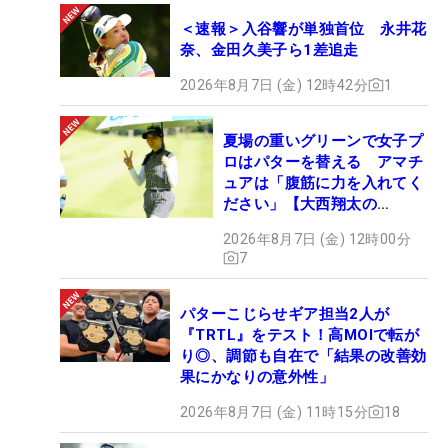
＜速報＞入谷響が単独首位 永井花
奈、金田久美子ら1差追走
2026年8月7日 (金) 12時42分
1
夏場の重いグリーンで女子プ
ロはパターを替える アマチ
ュアは「腹筋に力を入れてく
ださい」【大西翔太の
HOTSHOT】
2026年8月7日 (金) 12時00分
7
パターこじらせギア担当2人が
『TRTL』をテスト！高MOIで転が
り◎、調節も自在で「結果の改善効
果にかなりの意外性」
2026年8月7日 (金) 11時15分
18