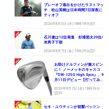
プレーオフ進出をかけたラストマッ
チ 松山英樹は日本時間7日深夜に
ティオフ
2026年8月5日 (水) 08時18分
1
石川遼は12位発進 杉浦悠太20位/
米男子下部
2026年8月7日 (金) 10時29分
1
お助けドルフィンが激スピン
に！ ノーメッキのキャスコ
『DW-125G High Spin』、9
月11日デビュー【打ってみ
た】
2026年8月7日 (金) 18時36分
33
セキ・ユウティンが前髪パッツン