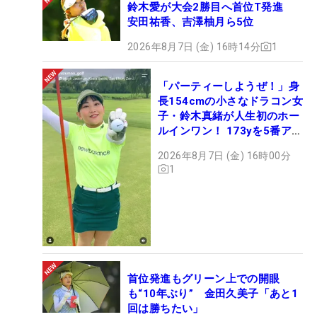
鈴木愛が大会2勝目へ首位T発進
権」で初優勝を飾り、2021年「ジェネシス招待」で
安田祐香、吉澤柚月ら5位
2勝目を挙げた際には表彰式でタイガー・ウッズ
（米国）の横に立ち、笑顔を輝かせていた。昨季さ
2026年8月7日 (金) 16時14分
1
らに2勝を挙げ、今季開幕戦の「フォーティネット
選手権」で5勝目を飾ったばかりだ。
「パーティーしようぜ！」身
長154cmの小さなドラコン女
子・鈴木真緒が人生初のホー
2023年初戦の「セントリー・トーナメント・オブ・
ルインワン！ 173yを5番アイ
チャンピオンズ」でも3位タイに食い込み、その好
アンで会心のショット
2026年8月7日 (金) 16時00分
調ぶりは今週も維持されていた。ショットもパット
1
も冴え渡っていたホーマだが、さらなる力になった
のは、彼自身が「逆転できる」と信じていたこと
だ。
これまで挙げた5勝のうちの4勝が逆転による勝利だ
った。だからこそ、この日、5打差から出たホーマ
首位発進もグリーン上での開眼
も“10年ぶり” 金田久美子「あと1
は「僕には忍耐も自信もある。だから逆転できる」
回は勝ちたい」
と信じて戦うことができた。