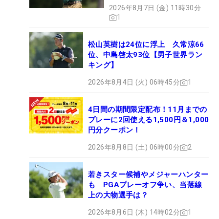
目を真っ赤に染めていた。
2026年8月7日 (金) 11時30分
1
「僕の人生は、いい人たちに支えられている。妻の
レイシー、キャディのジョー、チームのみんな、応
松山英樹は24位に浮上 久常涼66
位、中島啓太93位【男子世界ラン
援してくれた大勢のファン。本当にありがとう」
キング】
2026年8月4日 (火) 06時45分
1
涙をこらえ、謙虚に語ったホーマの次なる目標はメ
ジャー初制覇。その日は確実に近づいている。
4日間の期間限定配布！11月までの
プレーに2回使える1,500円＆1,000
文/舩越園子（ゴルフジャーナリスト）
円分クーポン！
2026年8月8日 (土) 06時00分
2
若きスター候補やメジャーハンター
も PGAプレーオフ争い、当落線
上の大物選手は？
2026年8月6日 (木) 14時02分
1