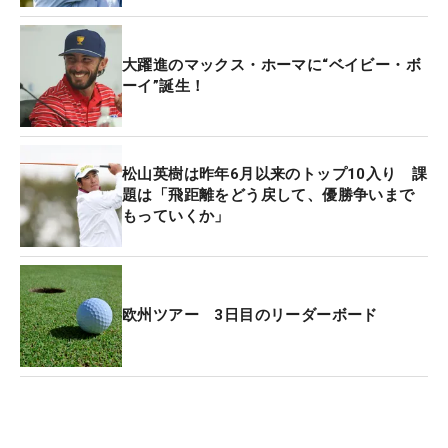
という想いが溢れていたのだろう。最終日は力が入
り過ぎてしまった感がある。他選手たちが軒並みス
大躍進のマックス・ホーマに“ベイビー・ボ
コアを伸ばした中で、ラームは2オーバー、ライダ
ーイ”誕生！
ーは3オーバー。上位陣の中では最終組の2人だけが
オーバーパーを喫し、優勝争いから脱落したこと
は、ゴルフがいかにメンタルなゲームであるかを如
松山英樹は昨年6月以来のトップ10入り 課
実に物語っていた。
題は「飛距離をどう戻して、優勝争いまで
もっていくか」
そうやって2人が崩れていった傍らで、ベテラン選
手たちは間隙を縫うようにリーダーボードを駆け上
った。キーガン・ブラッドリーやコリン・モリカワ
（ともに米国）のチャージは、さすがメジャー・チ
欧州ツアー 3日目のリーダーボード
ャンピオンのゴルフだった。
「マスターズ」覇者の松山英樹も前半に6つスコア
を伸ばす見事な猛追を披露。しかし、後半は3ボギ