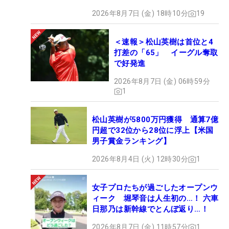
2026年8月7日 (金) 18時10分
19
＜速報＞松山英樹は首位と4
打差の「65」 イーグル奪取
で好発進
2026年8月7日 (金) 06時59分
1
松山英樹が5800万円獲得 通算7億
円超で32位から28位に浮上【米国
男子賞金ランキング】
2026年8月4日 (火) 12時30分
1
女子プロたちが過ごしたオープンウ
ィーク 堀琴音は人生初の…！ 六車
日那乃は新幹線でとんぼ返り…！
2026年8月7日 (金) 11時57分
1