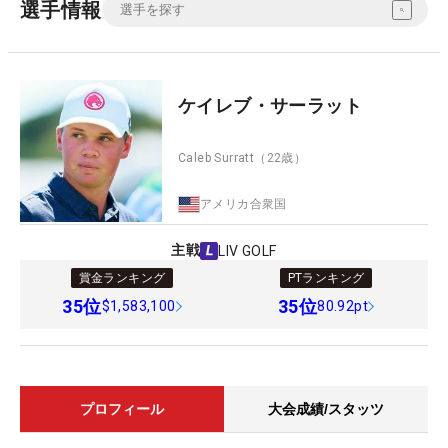
選手情報
ケイレブ・サーラット
Caleb Surratt
（22歳）
アメリカ合衆国
主戦
LIV GOLF
賞金ランキング
PTランキング
35
位
35
位
$1,583,100
80.92pt
プロフィール
大会成績/スタッツ