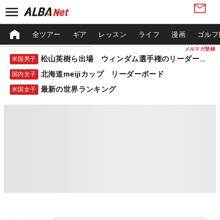
全ツアー
ギア
レッスン
ライフ
漫画
ゴルフ
メルマガ登録
松山英樹ら出場 ウィンダム選手権のリーダーボード
米国男子
北海道meijiカップ リーダーボード
国内女子
最新の世界ランキング
米国女子