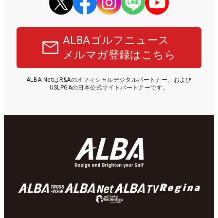
ALBAゴルフニュース
メルマガ登録はこちら
ALBA NetはR&Aのオフィシャルデジタルパートナー、および
USLPGAの日本公式サイトパートナーです。