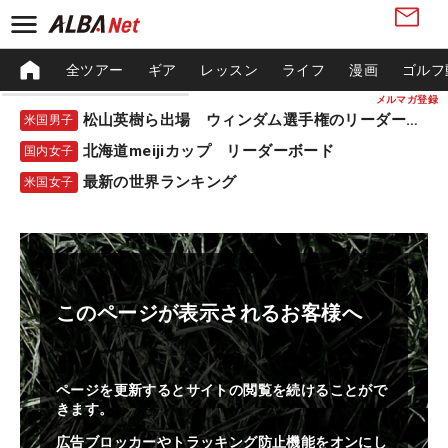
全ツアー
ギア
レッスン
ライフ
漫画
ゴルフ
メルマガ登録
松山英樹ら出場 ウィンダム選手権のリーダーボード
米国男子
北海道meijiカップ リーダーボード
国内女子
最新の世界ランキング
米国女子
このページが表示されるお客様へ
ページを更新するとサイトの閲覧を続けることがで
きます。
広告ブロッカーやトラッキング防止機能をオンにし