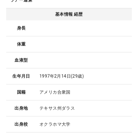
ツアー通算
基本情報 経歴
身長
体重
血液型
生年月日
1997年2月14日
(29歳)
国籍
アメリカ合衆国
出身地
テキサス州ダラス
出身校
オクラホマ大学