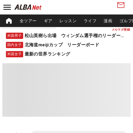
全ツアー
ギア
レッスン
ライフ
漫画
ゴルフ
メルマガ登録
松山英樹ら出場 ウィンダム選手権のリーダーボード
米国男子
北海道meijiカップ リーダーボード
国内女子
最新の世界ランキング
米国女子