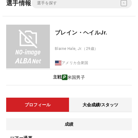
選手情報
ブレイン・ヘイルJr.
Blaine Hale, Jr.
（29歳）
アメリカ合衆国
主戦
米国男子
プロフィール
大会成績/スタッツ
成績