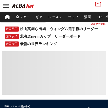
全ツアー
ギア
レッスン
ライフ
漫画
ゴルフ
メルマガ登録
松山英樹ら出場 ウィンダム選手権のリーダーボード
米国男子
北海道meijiカップ リーダーボード
国内女子
最新の世界ランキング
米国女子
LPGAツアー
米国女子