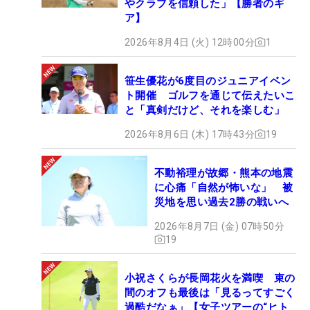
やクラブを信頼した」【勝者のギ
ア】
2026年8月4日 (火) 12時00分
1
笹生優花が6度目のジュニアイベン
ト開催 ゴルフを通じて伝えたいこ
と「真剣だけど、それを楽しむ」
2026年8月6日 (木) 17時43分
19
不動裕理が故郷・熊本の地震
に心痛「自然が怖いな」 被
災地を思い過去2勝の戦いへ
2026年8月7日 (金) 07時50分
19
小祝さくらが長岡花火を満喫 束の
間のオフも最後は「見るってすごく
過酷だなぁ」【女子ツアーの“ヒト