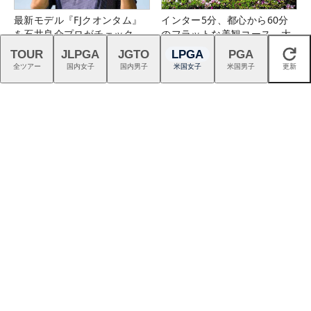
最新モデル『FJクオンタム』
インター5分、都心から60分
を石井良介プロがチェック
のフラットな美観コース。大
栄カントリー俱楽部（千葉
TOUR
JLPGA
JGTO
LPGA
PGA
閉じる
県）
全ツアー
国内女子
国内男子
米国女子
米国男子
更新
プロギアの「4層フェース」が
11月までのプレーに2回使え
切り開く高初速ドライバーの
る！コース限定3,500円クー
新時代
ポン配布中！