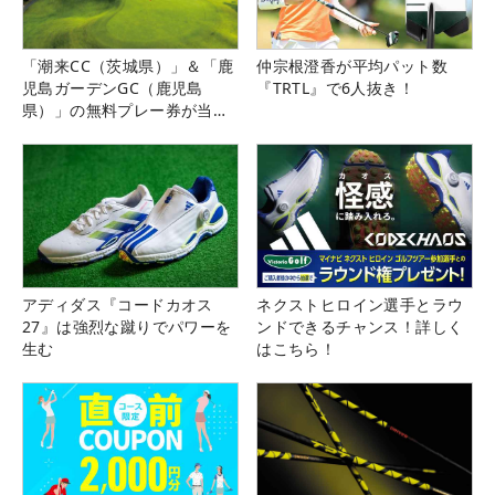
「潮来CC（茨城県）」＆「鹿
仲宗根澄香が平均パット数
児島ガーデンGC（鹿児島
『TRTL』で6人抜き！
県）」の無料プレー券が当た
る！！
アディダス『コードカオス
ネクストヒロイン選手とラウ
27』は強烈な蹴りでパワーを
ンドできるチャンス！詳しく
生む
はこちら！