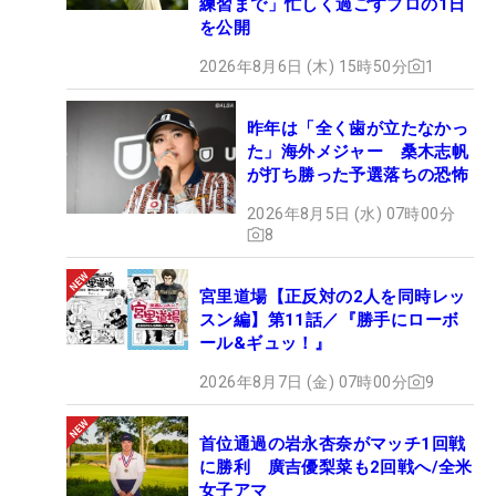
練習まで」忙しく過ごすプロの1日
を公開
2026年8月6日 (木) 15時50分
1
昨年は「全く歯が立たなかっ
た」海外メジャー 桑木志帆
が打ち勝った予選落ちの恐怖
2026年8月5日 (水) 07時00分
8
宮里道場【正反対の2人を同時レッ
スン編】第11話／『勝手にローボ
ール&ギュッ！』
2026年8月7日 (金) 07時00分
9
首位通過の岩永杏奈がマッチ1回戦
に勝利 廣吉優梨菜も2回戦へ/全米
女子アマ