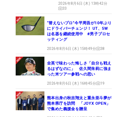
2026年8月6日 (木) 13時42分
33
“替えないプロ”今平周吾が10年ぶり
にドライバーチェンジ！ UT、5W
は名器を継続使用中 #男子プロセ
ッティング
2026年8月6日 (木) 15時49分
38
全英で味わった悔しさ「自分も戦え
るはずなのに」 佐久間朱莉に強ま
った米ツアー参戦への思い
2026年8月6日 (木) 16時45分
19
熊本出身の秋吉翔太と重永亜斗夢が
熊本県庁を訪問 「JOYX OPEN」
で集めた義援金を贈呈