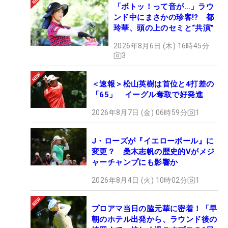
「ボトッ！って音が…」ラウ
ンド中にまさかの珍客!? 都
玲華、頭の上のセミと“共演”
2026年8月6日 (木) 16時45分
3
＜速報＞松山英樹は首位と4打差の
「65」 イーグル奪取で好発進
2026年8月7日 (金) 06時59分
1
J・ローズが『イエローボール』に
変更？ 桑木志帆の歴史的Vがメジ
ャーチャンプにも影響か
2026年8月4日 (火) 10時02分
1
プロアマ当日の脇元華に密着！「早
朝のホテル出発から、ラウンド後の