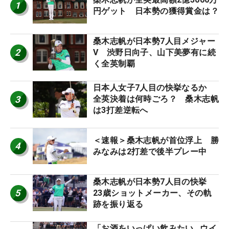
1
円ゲット 日本勢の獲得賞金は？
桑木志帆が日本勢7人目メジャー
2
V 渋野日向子、山下美夢有に続
く全英制覇
日本人女子7人目の快挙なるか
3
全英決着は何時ごろ？ 桑木志帆
は3打差逆転へ
＜速報＞桑木志帆が首位浮上 勝
4
みなみは2打差で後半プレー中
桑木志帆が日本勢7人目の快挙
5
23歳ショットメーカー、その軌
跡を振り返る
「お酒をいっぱい飲みたい…ウイ