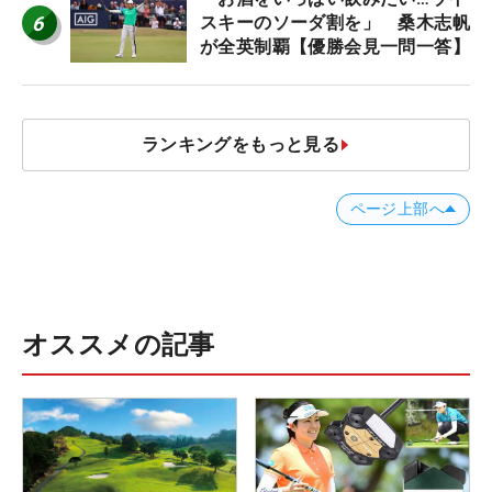
6
スキーのソーダ割を」 桑木志帆
が全英制覇【優勝会見一問一答】
ランキングをもっと見る
ページ上部へ
オススメの記事