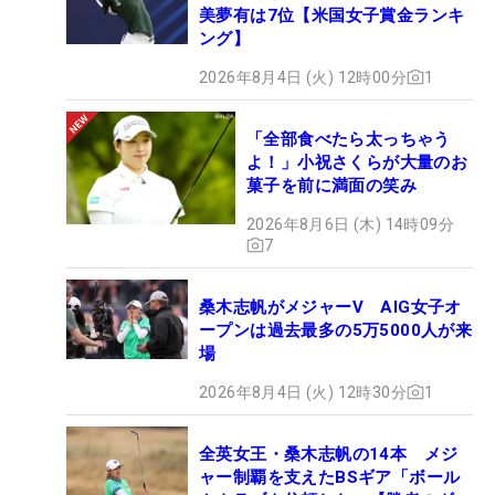
美夢有は7位【米国女子賞金ランキ
ング】
2026年8月4日 (火) 12時00分
1
「全部食べたら太っちゃう
よ！」小祝さくらが大量のお
菓子を前に満面の笑み
2026年8月6日 (木) 14時09分
7
桑木志帆がメジャーV AIG女子オ
ープンは過去最多の5万5000人が来
場
2026年8月4日 (火) 12時30分
1
全英女王・桑木志帆の14本 メジ
ャー制覇を支えたBSギア「ボール