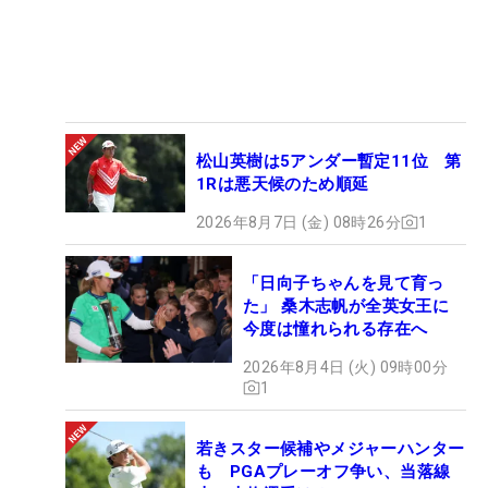
松山英樹は5アンダー暫定11位 第
1Rは悪天候のため順延
2026年8月7日 (金) 08時26分
1
「日向子ちゃんを見て育っ
た」 桑木志帆が全英女王に
今度は憧れられる存在へ
2026年8月4日 (火) 09時00分
1
若きスター候補やメジャーハンター
も PGAプレーオフ争い、当落線