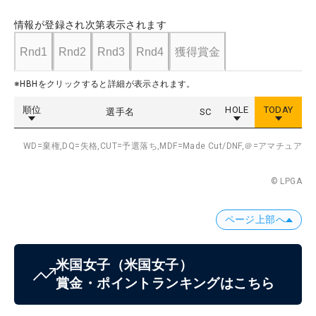
情報が登録され次第表示されます
Rnd1
Rnd2
Rnd3
Rnd4
獲得賞金
※HBHをクリックすると詳細が表示されます。
順位
HOLE
TODAY
選手名
SC
WD=棄権,
DQ=失格,
CUT=予選落ち,
MDF=Made Cut/DNF,
＠=アマチュア
© LPGA
ページ上部へ
米国女子
（米国女子）
賞金・ポイントランキングはこちら