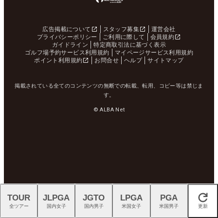
広告掲載について
スタッフ募集
運営会社
プライバシーポリシー
ご利用に際して
会員規約
ガイドライン
特定商取引法に基づく表示
ゴルフ場予約サービス利用規約
マイページサービス利用規約
ポイント利用規約
お問合せ
ヘルプ
サイトマップ
掲載されている全てのコンテンツの無断での転載、転用、コピー等は禁じま
す。
© ALBA Net
TOUR
JLPGA
JGTO
LPGA
PGA
閉じる
全ツアー
国内女子
国内男子
米国女子
米国男子
更新