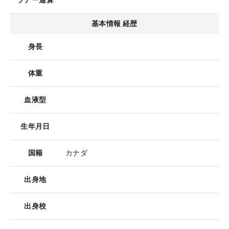
ツアー通算
基本情報 経歴
身長
体重
血液型
生年月日
国籍
カナダ
出身地
出身校