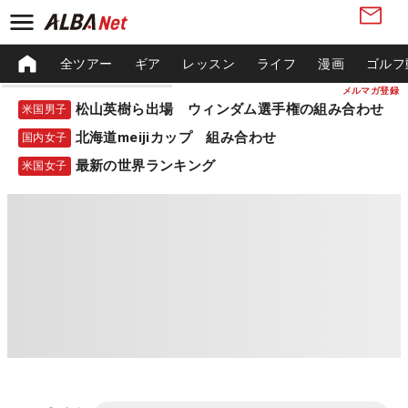
全ツアー
ギア
レッスン
ライフ
漫画
ゴルフ
メルマガ登録
松山英樹ら出場 ウィンダム選手権の組み合わせ
米国男子
北海道meijiカップ 組み合わせ
国内女子
最新の世界ランキング
米国女子