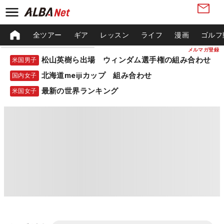
全ツアー
ギア
レッスン
ライフ
漫画
ゴルフ
メルマガ登録
松山英樹ら出場 ウィンダム選手権の組み合わせ
米国男子
北海道meijiカップ 組み合わせ
国内女子
最新の世界ランキング
米国女子