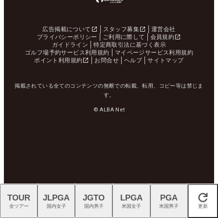
広告掲載について
スタッフ募集
運営会社
プライバシーポリシー
ご利用に際して
会員規約
ガイドライン
特定商取引法に基づく表示
ゴルフ場予約サービス利用規約
マイページサービス利用規約
ポイント利用規約
お問合せ
ヘルプ
サイトマップ
掲載されている全てのコンテンツの無断での転載、転用、コピー等は禁じま
す。
© ALBA Net
TOUR
JLPGA
JGTO
LPGA
PGA
閉じる
全ツアー
国内女子
国内男子
米国女子
米国男子
更新