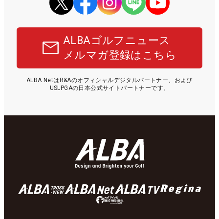
ALBAゴルフニュース
メルマガ登録はこちら
ALBA NetはR&Aのオフィシャルデジタルパートナー、および
USLPGAの日本公式サイトパートナーです。