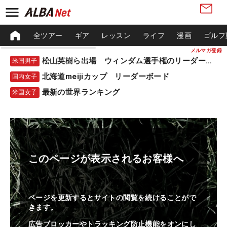
全ツアー
ギア
レッスン
ライフ
漫画
ゴルフ
メルマガ登録
松山英樹ら出場 ウィンダム選手権のリーダーボード
米国男子
北海道meijiカップ リーダーボード
国内女子
最新の世界ランキング
米国女子
このページが表示されるお客様へ
ページを更新するとサイトの閲覧を続けることがで
きます。
広告ブロッカーやトラッキング防止機能をオンにし