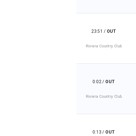
23:51
/
OUT
Riviera Country Club
0:02
/
OUT
Riviera Country Club
0:13
/
OUT