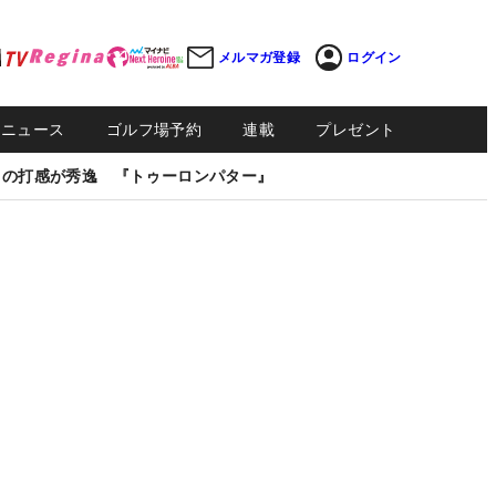
メルマガ登録
ログイン
Sニュース
ゴルフ場予約
連載
プレゼント
しの打感が秀逸 『トゥーロンパター』