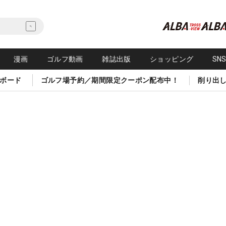
漫画
ゴルフ動画
雑誌出版
ショッピング
SN
ボード
ゴルフ場予約／期間限定クーポン配布中！
削り出