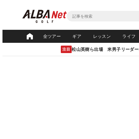
全ツアー
ギア
レッスン
ライフ
松山英樹ら出場 米男子リーダー
注目