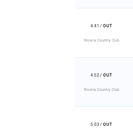
4:41
/
OUT
Riviera Country Club
4:52
/
OUT
Riviera Country Club
5:03
/
OUT