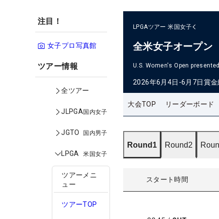
注目！
LPGAツアー
米国女子
全米女子オープン
女子プロ写真館
ツアー情報
U.S. Women's Open presented 
2026年6月4日-6月7日
賞金
全ツアー
大会TOP
リーダーボード
JLPGA
国内女子
JGTO
国内男子
Round1
Round2
Roun
LPGA
米国女子
ツアーメニ
スタート時間
ュー
ツアーTOP