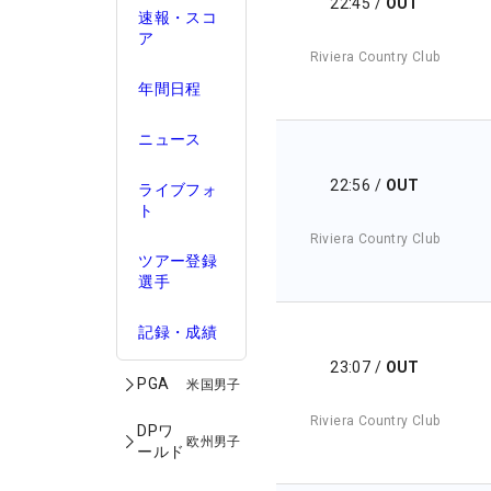
22:45
/
OUT
速報・スコ
ア
Riviera Country Club
年間日程
ニュース
22:56
/
OUT
ライブフォ
ト
Riviera Country Club
ツアー登録
選手
記録・成績
23:07
/
OUT
PGA
米国男子
Riviera Country Club
DPワ
欧州男子
ールド