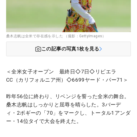
桑木志帆は全米で存在感を示した （撮影：GettyImages）
この記事の写真
1
枚を見る
＜全米女子オープン 最終日◇7日◇リビエラ
CC（カリフォルニア州）◇6699ヤード・パー71＞
昨年56位に終わり、リベンジを誓った全米の舞台。
桑木志帆はしっかりと屈辱を晴らした。3バーデ
ィ・2ボギーの「70」をマークし、トータル1アンダ
ー・14位タイで大会を終えた。