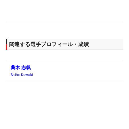
「後半で2連続ボギーにしてしまったことは今後の
課題」として自己評価は90点。反省点も少なからず
あるが、「こんなに上に行けると思っていなかった
ので自分を褒めたい」と緊張の糸をほどき、表情を
緩ませる。
関連する選手プロフィール・成績
5月25日時点の世界ランキング70位以内の資格で、
次のメジャー「KPMG全米女子プロ」の出場権は確
桑木 志帆
保済。ただ、日本ツアーの4億円大会「EARTH
Shiho Kuwaki
MONDAMIN CUP」と同週開催なことから、出場は
まだ悩んでいるという。
次週「宮里藍 サントリーレディス」は全英切符をか
けた戦いになる。「（海外の試合は）行けるところ
は行きたい。サントリーは優勝を目指して頑張りま
す」。大きな手土産を持って帰国する。