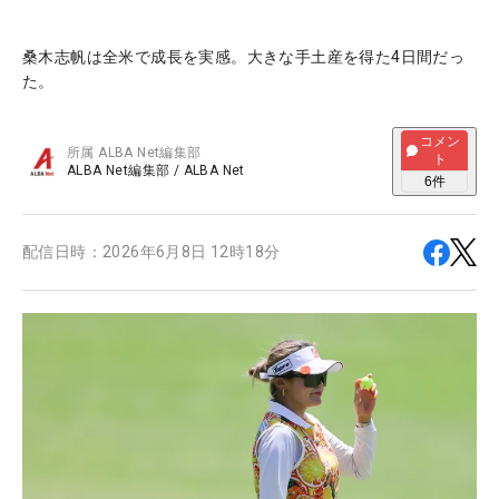
桑木志帆は全米で成長を実感。大きな手土産を得た4日間だっ
た。
コメン
所属
ALBA Net編集部
ト
ALBA Net編集部
/
ALBA Net
6
件
配信日時：
2026年6月8日 12時18分