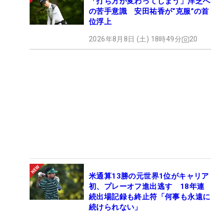
「打ち方が変わってしまう」洋芝へ
の苦手意識 安田祐香が“克服”の首
位浮上
2026年8月8日 (土) 18時49分
20
米通算13勝の元世界1位がキャリア
初、プレーオフ進出逃す 18年連
続出場記録も終止符「何事も永遠に
続けられない」