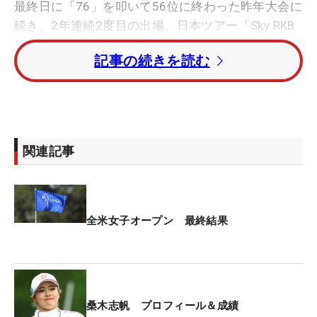
最終日に「76」を叩いて56位に終わった昨年大会に
続き、2年連続2度目の出場。日本ツアー「Sky RKB
レディスクラシック」で優勝したことで世界ランキ
記事の続きを読む
ング75以内に急浮上し、滑り込みで出場権を得てい
た。
最終日は全英女王・山下美夢有との2サムでプレー
し、2オンした1番パー5でバーディ発進。グリーン
関連記事
中央にバンカーがある名物6番パー3では、傾斜を巧
みに使いながら60センチにつけるスーパーショット
で伸ばした。
全米女子オープン 最終結果
ティショットをフェアウェイバンカーに入れて出す
だけとなった9番でも、7メートルを沈めてパーセー
ブ。勢いづいて向かった後半14番からは2連続ボギ
ーで後退したが、グリーン手前から1メートルに寄
桑木志帆 プロフィール＆成績
せた17番パー5でバーディ。「すべて完ぺき。デカ