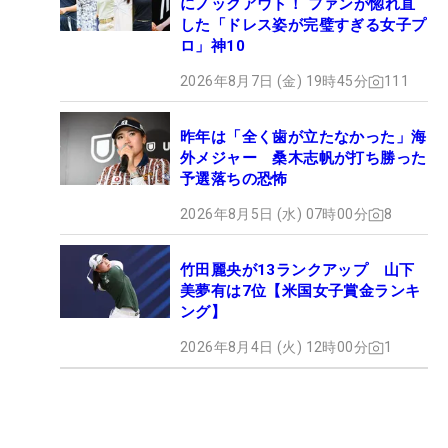
にノックアウト！ ファンが惚れ直
した「ドレス姿が完璧すぎる女子プ
ロ」神10
2026年8月7日 (金) 19時45分
111
昨年は「全く歯が立たなかった」海
外メジャー 桑木志帆が打ち勝った
予選落ちの恐怖
2026年8月5日 (水) 07時00分
8
竹田麗央が13ランクアップ 山下
美夢有は7位【米国女子賞金ランキ
ング】
2026年8月4日 (火) 12時00分
1