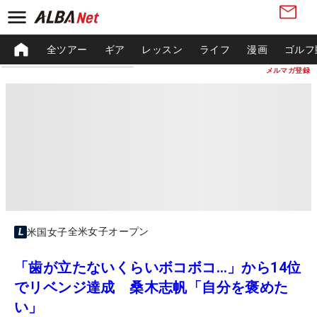
全ツアー
ギア
レッスン
ライフ
漫画
ゴルフ
メルマガ登録
全米女子オープン
米国女子
「歯が立たないくらいボコボコ…」から14位
でリベンジ達成 桑木志帆「自分を褒めた
い」