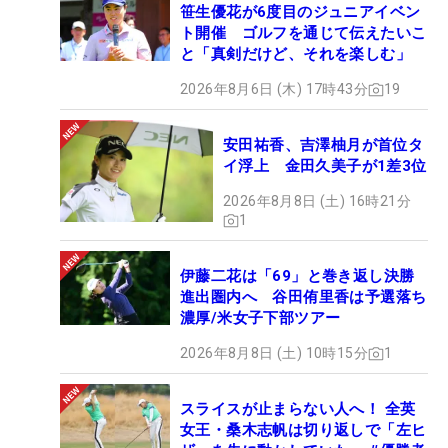
笹生優花が6度目のジュニアイベン
ト開催 ゴルフを通じて伝えたいこ
と「真剣だけど、それを楽しむ」
2026年8月6日 (木) 17時43分
19
安田祐香、吉澤柚月が首位タ
イ浮上 金田久美子が1差3位
2026年8月8日 (土) 16時21分
1
伊藤二花は「69」と巻き返し決勝
進出圏内へ 谷田侑里香は予選落ち
濃厚/米女子下部ツアー
2026年8月8日 (土) 10時15分
1
スライスが止まらない人へ！ 全英
女王・桑木志帆は切り返しで「左ヒ