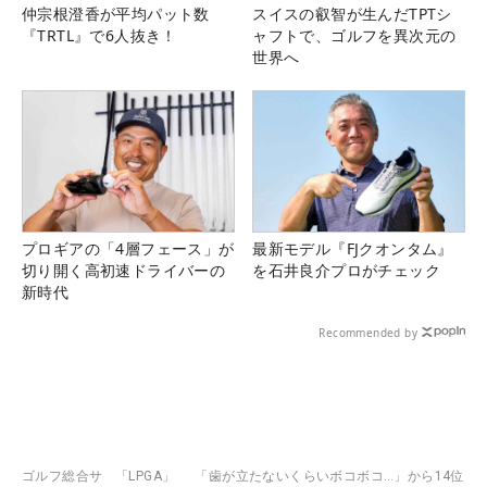
仲宗根澄香が平均パット数
スイスの叡智が生んだTPTシ
『TRTL』で6人抜き！
ャフトで、ゴルフを異次元の
世界へ
プロギアの「4層フェース」が
最新モデル『FJクオンタム』
切り開く高初速ドライバーの
を石井良介プロがチェック
新時代
Recommended by
ゴルフ総合サ
「LPGA」
「歯が立たないくらいボコボコ…」から14位