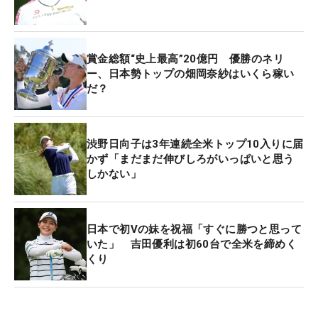
かったです」とアンダーパーグループに入り、畑岡
奈紗に次いで日本勢2番手の結果を残した。
賞金総額“史上最高”20億円 優勝のネリ
「去年は歯が立たないくらいボコボコにされた。今
ー、日本勢トップの畑岡奈紗はいくら稼い
だ？
年は少しリベンジができて、いまはホッとしていま
す。世界トップのツアーで予選を通過して30位以内
を目指していた。これからにつながると思います」
渋野日向子は3年連続全米トップ10入りに届
かず「まだまだ伸びしろがいっぱいと思う
今大会がメジャー4試合目。「このコースで回れた
しかない」
ことは財産」という米国男子ツアーを開催している
憧れの舞台・リビエラで、自己最高順位を記録する
ことができた。「全体のバランスが整ってきている
日本で初Vの妹を祝福「すぐに勝つと思って
ので、いろんなリカバリーをして大崩れにならなっ
いた」 吉田優利は初60台で全米を締めく
くり
た。持っているものをすべて駆使して、100％の力
を出せたと思っている」と成長を実感した4日間だ
った。