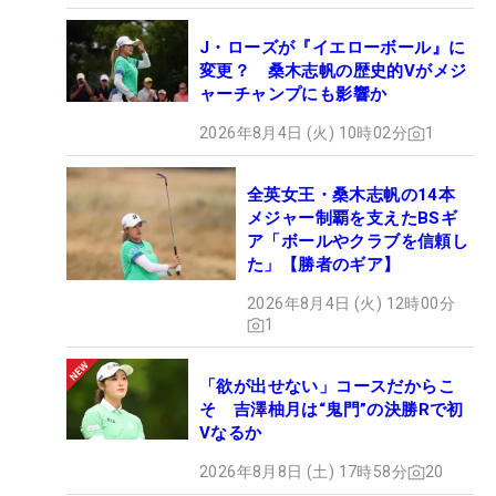
J・ローズが『イエローボール』に
変更？ 桑木志帆の歴史的Vがメジ
ャーチャンプにも影響か
2026年8月4日 (火) 10時02分
1
全英女王・桑木志帆の14本
メジャー制覇を支えたBSギ
ア「ボールやクラブを信頼し
た」【勝者のギア】
2026年8月4日 (火) 12時00分
1
「欲が出せない」コースだからこ
そ 吉澤柚月は“鬼門”の決勝Rで初
Vなるか
2026年8月8日 (土) 17時58分
20