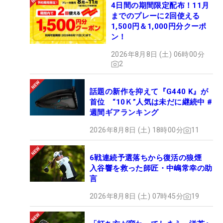
4日間の期間限定配布！11月
までのプレーに2回使える
1,500円＆1,000円分クーポ
ン！
2026年8月8日 (土) 06時00分
2
話題の新作を抑えて『G440 K』が
首位 “10Ｋ”人気は未だに継続中 #
週間ギアランキング
2026年8月8日 (土) 18時00分
11
6戦連続予選落ちから復活の狼煙
入谷響を救った師匠・中嶋常幸の助
言
2026年8月8日 (土) 07時45分
19