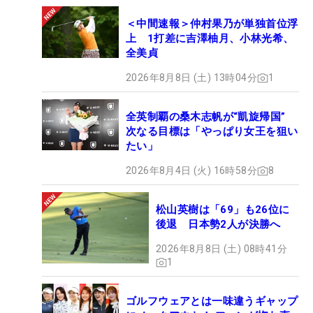
＜中間速報＞仲村果乃が単独首位浮
上 1打差に吉澤柚月、小林光希、
全美貞
2026年8月8日 (土) 13時04分
1
全英制覇の桑木志帆が“凱旋帰国”
次なる目標は「やっぱり女王を狙い
たい」
2026年8月4日 (火) 16時58分
8
松山英樹は「69」も26位に
後退 日本勢2人が決勝へ
2026年8月8日 (土) 08時41分
1
ゴルフウェアとは一味違うギャップ