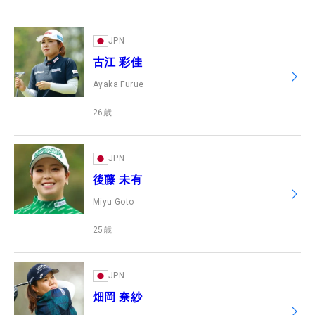
JPN
古江 彩佳
Ayaka Furue
26
歳
JPN
後藤 未有
Miyu Goto
25
歳
JPN
畑岡 奈紗