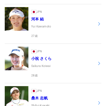
JPN
河本 結
Yui Kawamoto
27
歳
JPN
小祝 さくら
Sakura Koiwai
28
歳
JPN
桑木 志帆
Shiho Kuwaki