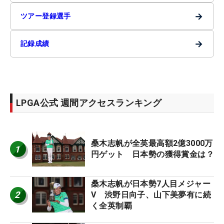
→
ツアー登録選手
→
記録成績
LPGA公式 週間アクセスランキング
桑木志帆が全英最高額2億3000万
1
円ゲット 日本勢の獲得賞金は？
桑木志帆が日本勢7人目メジャー
2
V 渋野日向子、山下美夢有に続
く全英制覇