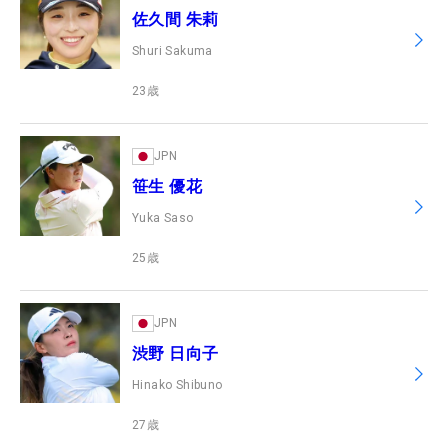
佐久間 朱莉
Shuri Sakuma
23
歳
JPN
笹生 優花
Yuka Saso
25
歳
JPN
渋野 日向子
Hinako Shibuno
27
歳