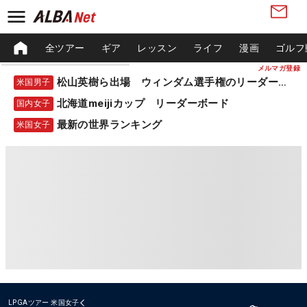
全ツアー
ギア
レッスン
ライフ
漫画
ゴルフ
メルマガ登録
松山英樹ら出場 ウィンダム選手権のリーダーボード
米国男子
北海道meijiカップ リーダーボード
国内女子
最新の世界ランキング
米国女子
LPGAツアー
米国女子