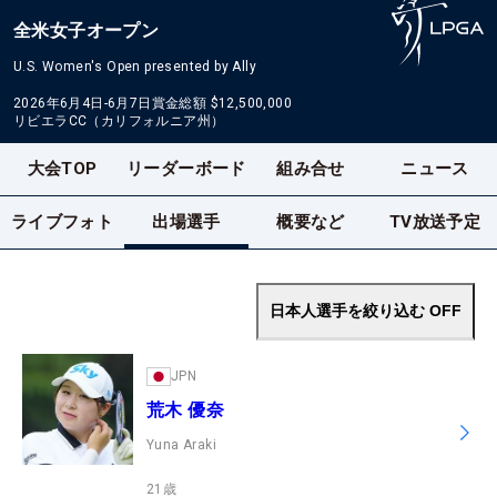
全米女子オープン
U.S. Women's Open presented by Ally
2026年6月4日-6月7日
賞金総額
$12,500,000
リビエラCC（カリフォルニア州）
大会TOP
リーダーボード
組み合せ
ニュース
ライブフォト
出場選手
概要など
TV放送予定
日本人選手を絞り込む
OFF
JPN
荒木 優奈
Yuna Araki
21
歳