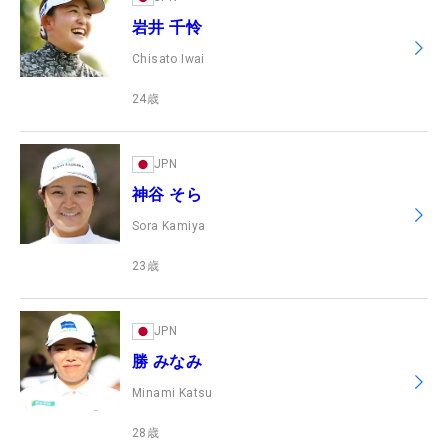
岩井 千怜
Chisato Iwai
24
歳
JPN
神谷 そら
Sora Kamiya
23
歳
JPN
勝 みなみ
Minami Katsu
28
歳