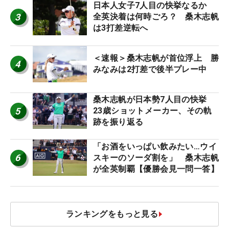
日本人女子7人目の快挙なるか
3
全英決着は何時ごろ？ 桑木志帆
は3打差逆転へ
＜速報＞桑木志帆が首位浮上 勝
4
みなみは2打差で後半プレー中
桑木志帆が日本勢7人目の快挙
5
23歳ショットメーカー、その軌
跡を振り返る
「お酒をいっぱい飲みたい…ウイ
6
スキーのソーダ割を」 桑木志帆
が全英制覇【優勝会見一問一答】
ランキングをもっと見る