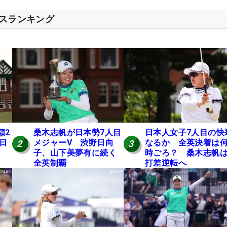
セスランキング
額2
桑木志帆が日本勢7人目
日本人女子7人目の快
 日
メジャーV 渋野日向
なるか 全英決着は
2
3
子、山下美夢有に続く
時ごろ？ 桑木志帆は
全英制覇
打差逆転へ