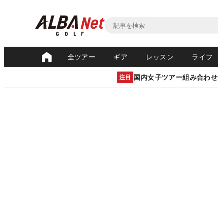
全ツアー
ギア
レッスン
ライフ
国内女子ツアー組み合わせ
注目