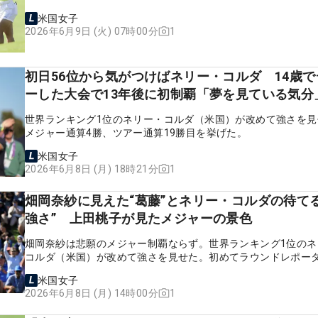
米国女子
1
2026年6月9日 (火) 07時00分
初日56位から気がつけばネリー・コルダ 14歳
ーした大会で13年後に初制覇「夢を見ている気
世界ランキング1位のネリー・コルダ（米国）が改めて強さを見
メジャー通算4勝、ツアー通算19勝目を挙げた。
米国女子
1
2026年6月8日 (月) 18時21分
畑岡奈紗に見えた“葛藤”とネリー・コルダの待てる
強さ” 上田桃子が見たメジャーの景色
畑岡奈紗は悲願のメジャー制覇ならず。世界ランキング1位のネ
コルダ（米国）が改めて強さを見せた。初めてラウンドレポー
めた上田桃子がメジャーを振り返った。
米国女子
1
2026年6月8日 (月) 14時00分