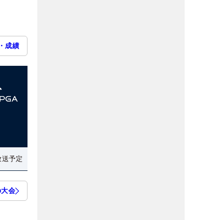
・成績
放送予定
の大会