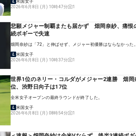
米国女子
1
2026年6月8日 (月) 10時47分
悲願メジャー制覇またも届かず 畑岡奈紗、痛恨
続ボギーで失速
畑岡奈紗は「72」と伸ばせず、メジャー初優勝はならなかった
米国女子
1
2026年6月8日 (月) 10時37分
世界1位のネリー・コルダがメジャー2連勝 畑岡
位、渋野日向子は17位
全米女子オープンの最終ラウンドが終了した。
米国女子
1
2026年6月8日 (月) 08時54分
＜速報＞畑岡奈紗は全米Vならず 後半3連続ボギ