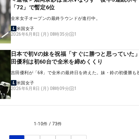
「72」で暫定6位
全米女子オープンの最終ラウンドが進行中。
米国女子
1
2026年6月8日 (月) 08時35分
日本で初Vの妹を祝福「すぐに勝つと思っていた
田優利は初60台で全米を締めくくり
吉田優利が「68」で全米の最終日を終えた。妹・鈴の初優勝も
米国女子
1
2026年6月8日 (月) 08時09分
1
-
10
件
/
73
件