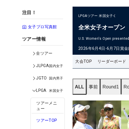
注目！
LPGAツアー
米国女子
全米女子オープン
女子プロ写真館
ツアー情報
U.S. Women's Open presented 
2026年6月4日-6月7日
賞金
全ツアー
大会TOP
リーダーボード
JLPGA
国内女子
JGTO
国内男子
ALL
事前
Round1
Ro
LPGA
米国女子
ツアーメニ
ュー
ツアーTOP