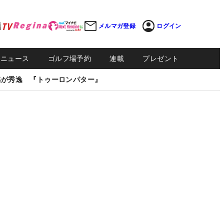
メルマガ登録
ログイン
Sニュース
ゴルフ場予約
連載
プレゼント
感が秀逸 『トゥーロンパター』