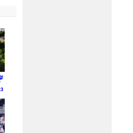
挙
何
3