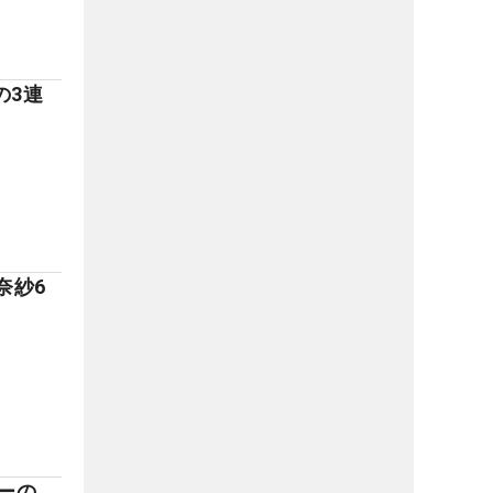
の3連
。
奈紗6
ーの