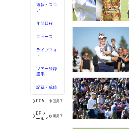
速報・スコ
ア
年間日程
ニュース
ライブフォ
ト
ツアー登録
選手
記録・成績
PGA
米国男子
DPワ
欧州男子
ールド