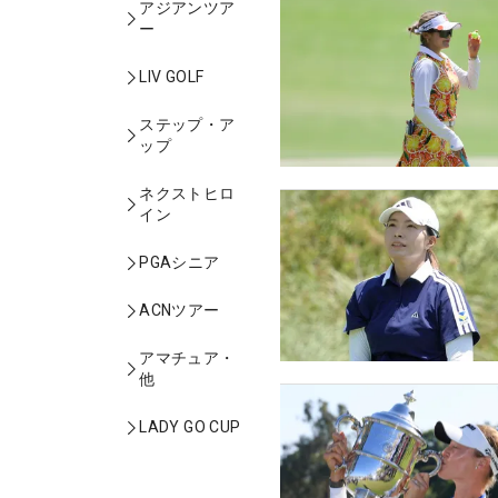
アジアンツア
ー
LIV GOLF
ステップ・ア
ップ
ネクストヒロ
イン
PGAシニア
ACNツアー
アマチュア・
他
LADY GO CUP