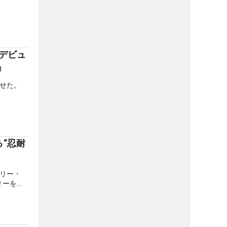
でデビュ
分」
せた。
“忍耐
リー・
ターを務