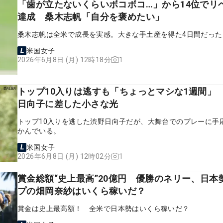
「歯が立たないくらいボコボコ…」から14位でリ
達成 桑木志帆「自分を褒めたい」
桑木志帆は全米で成長を実感。大きな手土産を得た4日間だった
米国女子
1
2026年6月8日 (月) 12時18分
トップ10入りは逃すも「ちょっとマシな1週間」
日向子に差した小さな光
トップ10入りを逃した渋野日向子だが、大舞台でのプレーに手
かんでいる。
米国女子
1
2026年6月8日 (月) 12時02分
賞金総額“史上最高”20億円 優勝のネリー、日本
プの畑岡奈紗はいくら稼いだ？
賞金は史上最高額！ 全米で日本勢はいくら稼いだ？