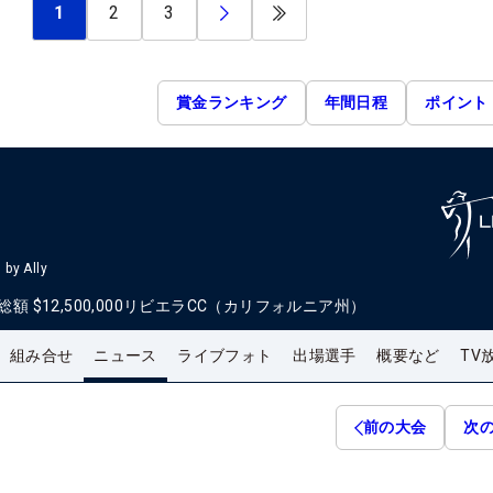
1
2
3
賞金ランキング
年間日程
ポイント
by Ally
総額
$12,500,000
リビエラCC（カリフォルニア州）
組み合せ
ニュース
ライブフォト
出場選手
概要など
TV
前の大会
次