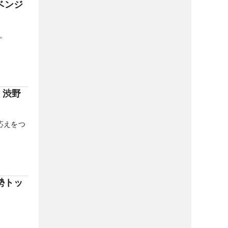
ベンジ
。
 渋野
応えをつ
勢トッ