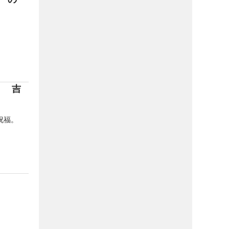
」 吉
祝福。