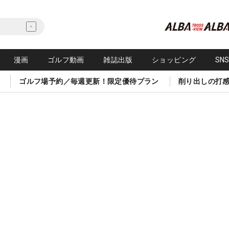
漫画
ゴルフ動画
雑誌出版
ショッピング
SN
ゴルフ場予約／毎週更新！限定優待プラン
削り出しの打