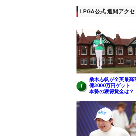
LPGA公式 週間アク
桑木志帆が全英最高
億3000万円ゲット
1
本勢の獲得賞金は？