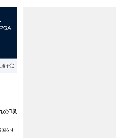
放送予定
れの“収
帰国をす