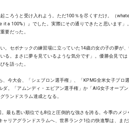
ころうと受け入れよう。ただ100％を尽くすだけ。（whatev
 just give it a 100%）』でした。実際にその通りできたと思います
が重要だった。
い。セボナックの練習場に立っていた14歳の女の子の夢が、
ている。まさに夢を見ているような気分です」。優勝会見では
喜びを語った。
ち、今大会、「シェブロン選手権」、「KPMG全米女子プロ
ルダ。「アムンディ・エビアン選手権」か「AIG女子オープ
アグランドスラム達成となる。
3回。最も悪い順位でも8位と圧倒的な強さを誇る。今季のメジ
キャリアグランドスラムへ、世界ランク1位の快進撃は、まだ