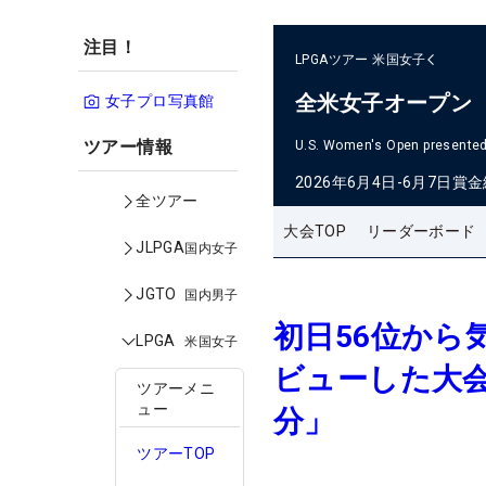
注目！
LPGAツアー
米国女子
全米女子オープン
女子プロ写真館
ツアー情報
U.S. Women's Open presented 
2026年6月4日-6月7日
賞金
全ツアー
大会TOP
リーダーボード
JLPGA
国内女子
JGTO
国内男子
初日56位から
LPGA
米国女子
ビューした大会
ツアーメニ
ュー
分」
ツアーTOP