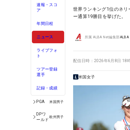
速報・スコ
世界ランキング1位のネリ
ア
ー通算19勝目を挙げた。
年間日程
ニュース
所属
ALBA Net編集部
ALBA
ライブフォ
ト
配信日時：
2026年6月8日 18
ツアー登録
選手
米国女子
記録・成績
PGA
米国男子
DPワ
欧州男子
ールド