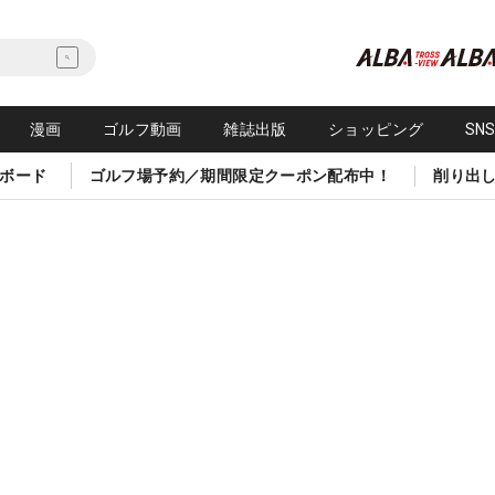
漫画
ゴルフ動画
雑誌出版
ショッピング
SN
ボード
ゴルフ場予約／期間限定クーポン配布中！
削り出