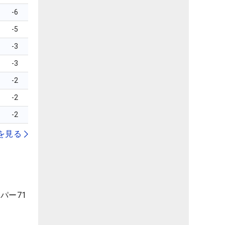
-6
-5
-3
-3
-2
-2
-2
を見る
パー71