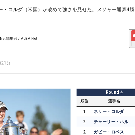
ー・コルダ（米国）が改めて強さを見せた。メジャー通算4勝
 Net編集部
/
ALBA Net
時21分
Round
4
順位
選手名
1
ネリー・コルダ
2
チャーリー・ハル
2
ガビー・ロペス