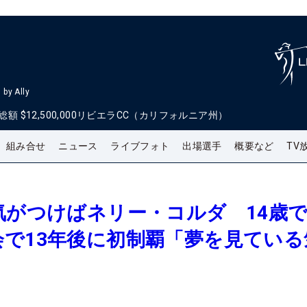
by Ally
総額
$12,500,000
リビエラCC（カリフォルニア州）
組み合せ
ニュース
ライブフォト
出場選手
概要など
TV
気がつけばネリー・コルダ 14歳
で13年後に初制覇「夢を見ている