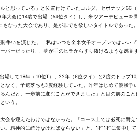
ルと思っている」と位置付けていたコルダ。セボナックGC
13年大会に14歳で出場（64位タイ）し、米ツアーデビューを
けにもなった大会であり、是が非でも欲しいタイトルであった
優勝争いを演じた。「私はいつも全米女子オープンではいいプ
ーパーだったり…。夢が手のヒラからすり抜けるような感覚
回出場して18年（10位T）、22年（8位タイ）と2度のトップ1
となく、予選落ちも3度経験していた。昨年はじめて優勝争
けるんだと、一歩前に進むことができました」と目の前のこと
たという。
で大会を迎えたわけではなかった。「コース上では必死に耐え
い。精神的に続けなければならない」と、1打1打に集中して