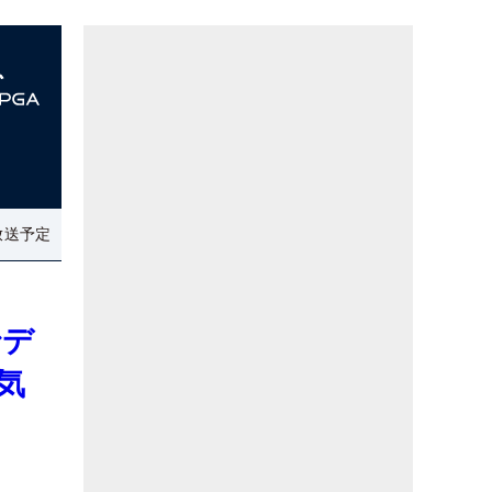
放送予定
でデ
気