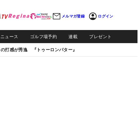
メルマガ登録
ログイン
Sニュース
ゴルフ場予約
連載
プレゼント
しの打感が秀逸 『トゥーロンパター』