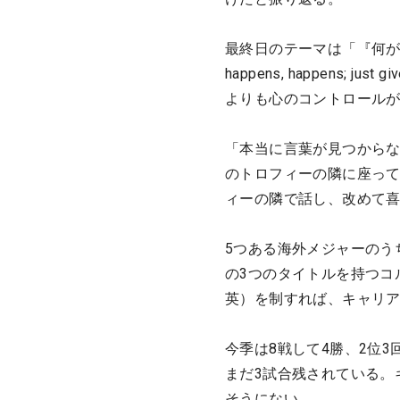
最終日のテーマは「『何が起
happens, happens;
よりも心のコントロール
「本当に言葉が見つからな
のトロフィーの隣に座っ
ィーの隣で話し、改めて
5つある海外メジャーのう
の3つのタイトルを持つコ
英）を制すれば、キャリ
今季は8戦して4勝、2位
まだ3試合残されている。
そうにない。