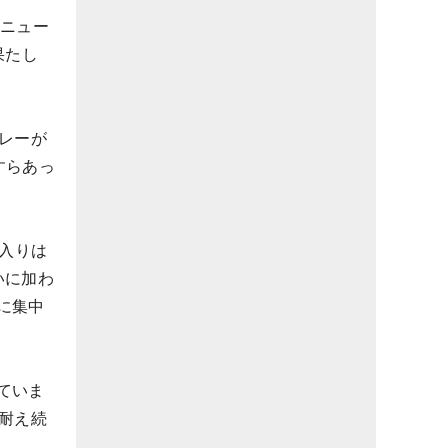
（ニュー
果たし
。
レーが
すらあっ
0入りは
いに加わ
に集中
ていま
耐え続