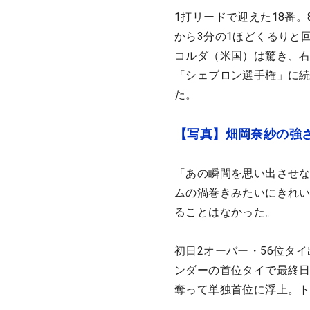
1打リードで迎えた18番
から3分の1ほどくるりと
コルダ（米国）は驚き、
「シェブロン選手権」に続
た。
【写真】畑岡奈紗の強さ
「あの瞬間を思い出させ
ムの渦巻きみたいにきれ
ることはなかった。
初日2オーバー・56位タ
ンダーの首位タイで最終日
奪って単独首位に浮上。ト