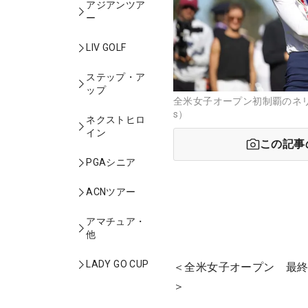
アジアンツア
ー
LIV GOLF
ステップ・ア
ップ
全米女子オープン初制覇のネリー・
s）
ネクストヒロ
イン
この記事
PGAシニア
ACNツアー
アマチュア・
他
LADY GO CUP
＜全米女子オープン 最終
＞