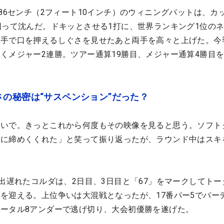
。86センチ（2フィート10インチ）のウィニングパットは、カ
回って沈んだ。ドキッとさせる1打に、世界ランキング1位の
右手で口を押えるしぐさを見せたあと両手を高々と上げた。今
くメジャー2連勝。ツアー通算19勝目、メジャー通算4勝目
の秘密は“サスペンション”だった？
ないで。きっとこれから何度もその映像を見ると思う。ソフト
いに締めくくれた」と笑って振り返ったが、ラウンド中はスキ
イ出遅れたコルダは、2日目、3日目と「67」をマークしてトー
を迎える。上位争いは大混戦となったが、17番パー5でバー
ータル8アンダーで逃げ切り、大会初優勝を遂げた。