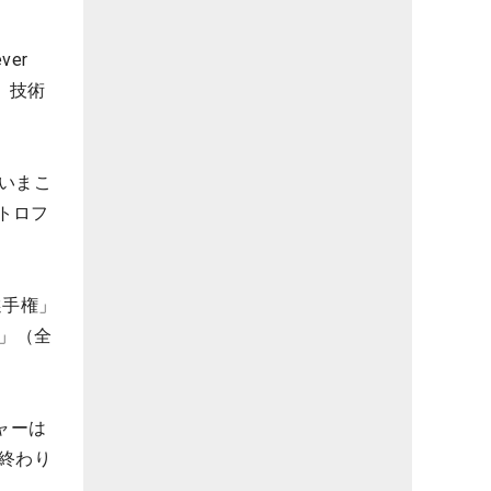
er
」。技術
いまこ
トロフ
選手権」
ン」（全
ャーは
終わり