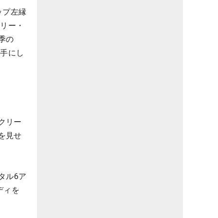
ップ左縁
ネリー・
季の
を手にし
クリー
を見せ
タル6ア
ディを