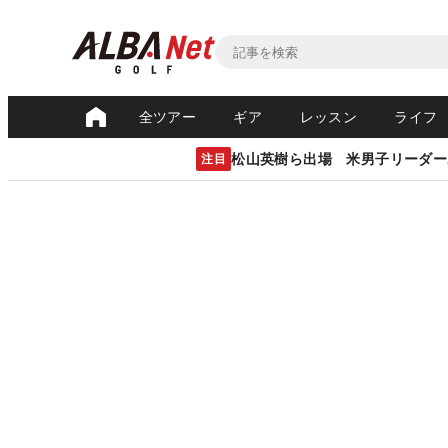
全ツアー
ギア
レッスン
ライフ
松山英樹ら出場 米男子リーダー
注目