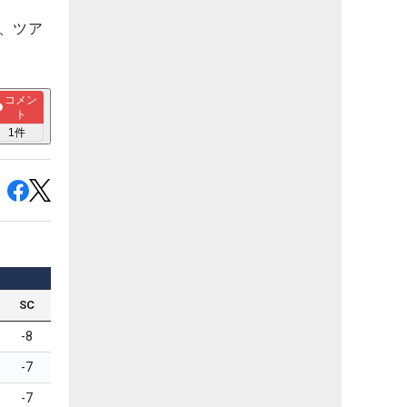
、ツア
コメン
ト
1
件
SC
-8
-7
-7