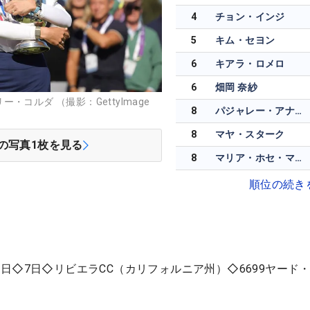
4
チョン・インジ
5
キム・セヨン
6
キアラ・ロメロ
6
畑岡 奈紗
コルダ （撮影：GettyImage
8
パジャレー・アナナルカルン
8
マヤ・スターク
の写真
1
枚を見る
8
マリア・ホセ・マリーン
順位の続き
日◇7日◇リビエラCC（カリフォルニア州）◇6699ヤード・