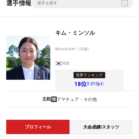
選手情報
キム・ミンソル
Minsol Kim
（20歳）
韓国
世界ランキング
18
位
3.310pt
主戦
アマチュア・その他
プロフィール
大会成績/スタッツ