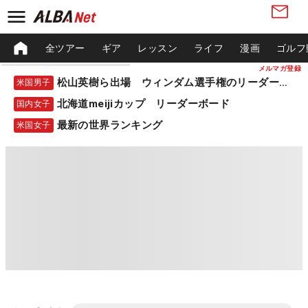
全ツアー
ギア
レッスン
ライフ
漫画
ゴルフ
メルマガ登録
松山英樹ら出場 ウィンダム選手権のリーダーボード
米国男子
北海道meijiカップ リーダーボード
国内女子
最新の世界ランキング
米国女子