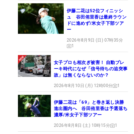
伊藤二花は52位フィニッシ
ュ 谷田侑里香は最終ラウン
ドに進めず/米女子下部ツア
ー
2026年8月9日 (日) 07時35分
1
女子プロも相次ぎ被害！ 自動ブレ
ーキ時代になぜ「信号待ちの追突事
故」は無くならないのか？
2026年8月10日 (月) 12時00分
1
伊藤二花は「69」と巻き返し決勝
進出圏内へ 谷田侑里香は予選落ち
濃厚/米女子下部ツアー
2026年8月8日 (土) 10時15分
1