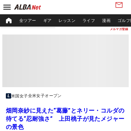
全ツアー
ギア
レッスン
ライフ
漫画
ゴルフ
メルマガ登録
全米女子オープン
米国女子
畑岡奈紗に見えた“葛藤”とネリー・コルダの
待てる“忍耐強さ” 上田桃子が見たメジャー
の景色