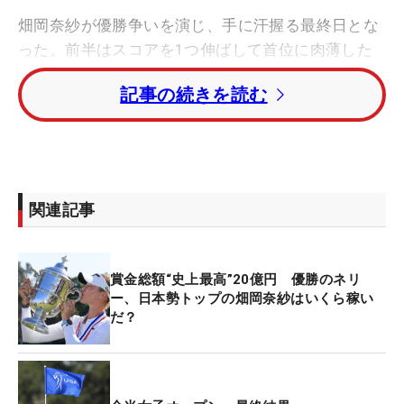
畑岡奈紗が優勝争いを演じ、手に汗握る最終日とな
った。前半はスコアを1つ伸ばして首位に肉薄した
ものの、後半13番からの3連続ボギーもあり、
記事の続きを読む
「72」とスコアを1つ落とし優勝には届かなかっ
た。それでも、初めて女子トーナメントが開催され
たリビエラでの戦いを大いに盛り上げてくれた。
またもメジャー初制覇はお預けとなり、その悔しさ
関連記事
は計り知れない。ラウンド後のインタビューでは、
そんな感情を微塵も感じさせない冷静な姿があった
が、上田の目にはいつもと違う雰囲気が映っていた
賞金総額“史上最高”20億円 優勝のネリ
ようだ。
ー、日本勢トップの畑岡奈紗はいくら稼い
だ？
「すごく冷静な彼女ですら、葛藤があったり、（ス
コアを）狙わされてしまう状況がある。その中でプ
レーすることが、やはり冷静さを欠いてしまうんだ