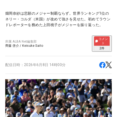
畑岡奈紗は悲願のメジャー制覇ならず。世界ランキング1位の
ネリー・コルダ（米国）が改めて強さを見せた。初めてラウン
ドレポーターを務めた上田桃子がメジャーを振り返った。
コメン
所属
ALBA Net編集部
ト
齊藤 啓介
/
Keisuke Saito
2
件
配信日時：
2026年6月8日 14時00分