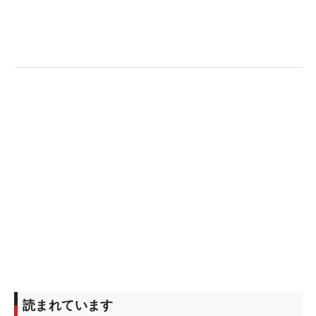
見せつけたわけだが、そのプレーを見て上田は「メ
ジャーを戦う上で無理をしていない。それだけ静か
にチャンスが来るまで待てる忍耐強さがある」と、
その実力を改めて感じ取った。
「すごく勉強になった。別に勉強する必要はないん
ですけどね（笑）」。ツアーの第一線から退いた上
田だが、やはりプロゴルファーとしての血は騒いで
しまったようだ。
日本勢23人が出場していたが、一番注視していたの
は「待ち方」だった。スイングや弾道ではなく、ボ
ールを打つ前の待ち方で選手の心理が読み取れると
いう。
例えば素振りの回数が多くなったり、歩くスピード
読まれています