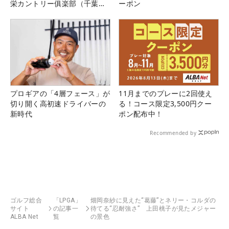
栄カントリー俱楽部（千葉
ーポン
県）
プロギアの「4層フェース」が
11月までのプレーに2回使え
切り開く高初速ドライバーの
る！コース限定3,500円クー
新時代
ポン配布中！
Recommended by
ゴルフ総合
「LPGA」
畑岡奈紗に見えた“葛藤”とネリー・コルダの
サイト
の記事一
待てる“忍耐強さ” 上田桃子が見たメジャー
ALBA Net
覧
の景色