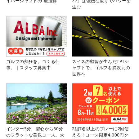
イバーシャフトの“最適解”
27』は強烈な蹴りでパワーを
生む
ゴルフの熱狂を、つくる仕
スイスの叡智が生んだTPTシ
事。｜スタッフ募集中
ャフトで、ゴルフを異次元の
世界へ
インター5分、都心から60分
2組7名以上のプレーに2回使
のフラットな美観コース。大
える！コース限定4,000円ク