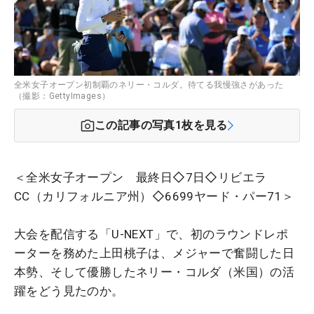
全米女子オープン初制覇のネリー・コルダ。待てる我慢強さがあった
（撮影：GettyImages）
この記事の写真
1
枚を見る
＜全米女子オープン 最終日◇7日◇リビエラ
CC（カリフォルニア州）◇6699ヤード・パー71＞
大会を配信する「U-NEXT」で、初のラウンドレポ
ーターを務めた上田桃子は、メジャーで奮闘した日
本勢、そして優勝したネリー・コルダ（米国）の活
躍をどう見たのか。