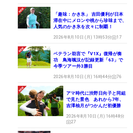
「趣味：かき氷」 吉田優利が日本
滞在中にメロンや桃から珍味まで、
人気のかき氷を次々に制覇！
2026年8月10日 (月) 13時53分
17
ベテラン助言で『V1X』復帰が奏
功 鳥海颯汰が記録更新「63」で
今季ツアー外3勝目
2026年8月10日 (月) 16時44分
76
アマ時代に渋野日向子と同組
で見た景色 あれから7年、
吉澤柚月がつかんだ初優勝
2026年8月10日 (月) 16時48分
27