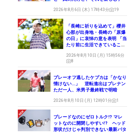
2026年8月6日 (木) 17時43分
19
「長崎に祈りを込めて」櫻井
心那が出身地・長崎の「原爆
の日」に哀悼の意を表明 「当
たり前に生活できていること
に感謝」
2026年8月10日 (月) 15時56分
8
プレーオフ逃したケプカは「かなり
情けない…」 逆転進出はブレナン
ただ一人、米男子最終戦で明暗
2026年8月10日 (月) 12時01分
1
ブレードなのにゼロトルク!? マレ
ットなのに開閉しやすい!? ヘッド
形状だけじゃ判別できない最新パタ