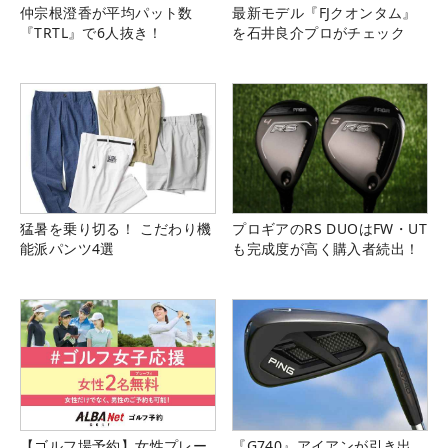
仲宗根澄香が平均パット数
最新モデル『FJクオンタム』
『TRTL』で6人抜き！
を石井良介プロがチェック
猛暑を乗り切る！ こだわり機
プロギアのRS DUOはFW・UT
能派パンツ4選
も完成度が高く購入者続出！
【ゴルフ場予約】女性プレー
『G740』アイアンが引き出