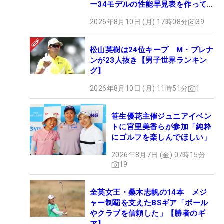
ー34モデルの性能早見表を作って
みた #ギアカタログ2026
2026年8月10日 (月) 17時08分
39
松山英樹は24位キープ M・ブレナ
ンが23人抜き【男子世界ランキン
グ】
2026年8月10日 (月) 11時51分
1
笹生優花主催ジュニアイベン
トに宮里美香らが参加「純粋
にゴルフを楽しんでほしい」
2026年8月7日 (金) 07時15分
19
全英女王・桑木志帆の14本 メジ
ャー制覇を支えたBSギア「ボール
やクラブを信頼した」【勝者のギ