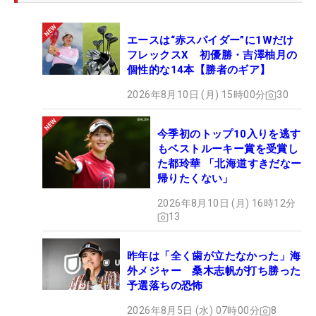
の変化だったり。緊張状態に包まれた選手たちの心
理を、そうした部分から読み取っていた。これはプ
エースは“赤スパイダー”に1Wだけ
レーヤーだった上田にしかない視点でもある。
フレックスX 初優勝・吉澤柚月の
個性的な14本【勝者のギア】
初のラウンドレポーターは「充実していた」とやり
2026年8月10日 (月) 15時00分
30
切った表情を見せた。上田だからこそ引き出せる選
手たちのリラックスした表情も印象的だった。今年
今季初のトップ10入りを逃す
の全米女子オープンは日本勢の活躍で大いに熱を帯
もベストルーキー賞を受賞し
びたが、上田のレポートもまた、その大会に彩りを
た都玲華 「北海道すきだなー
添えていた。（文・齊藤啓介）
帰りたくない」
2026年8月10日 (月) 16時12分
13
昨年は「全く歯が立たなかった」海
外メジャー 桑木志帆が打ち勝った
予選落ちの恐怖
2026年8月5日 (水) 07時00分
8