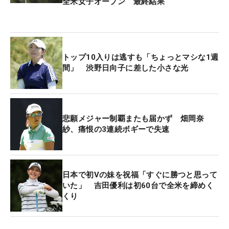
全米女子オープン 最終結果
なと思いました」
畑岡はラウンド中も冷静沈着で、表情を変えること
なく淡々とプレーするスタイル。しかし畑岡本人も
トップ10入りは逃すも「ちょっとマシな1週
言うように、「パーを拾いながらチャンスを待つこ
間」 渋野日向子に差した小さな光
とが難しくなってきた」と、後半にかけていつも通
りのプレーはできなくなっていった。そうした普段
とは違う様子を、上田は感じ取っていたようだ。
悲願メジャー制覇またも届かず 畑岡奈
紗、痛恨の3連続ボギーで失速
その後半の3連続ボギーで事実上優勝争いから脱落
してしまったが、上位勢も思いのほか大きくスコア
を伸ばすことはなく、首位タイに3人が並ぶ時間帯
もあるなど、団子状態が続いていた。
日本で初Vの妹を祝福「すぐに勝つと思って
いた」 吉田優利は初60台で全米を締めく
くり
その均衡を打ち破ったのは、世界ランキング1位の
ネリー・コルダ（米国）だった。“終わってみればネ
リー”と言わんばかりの強さを全米女子オープンでも