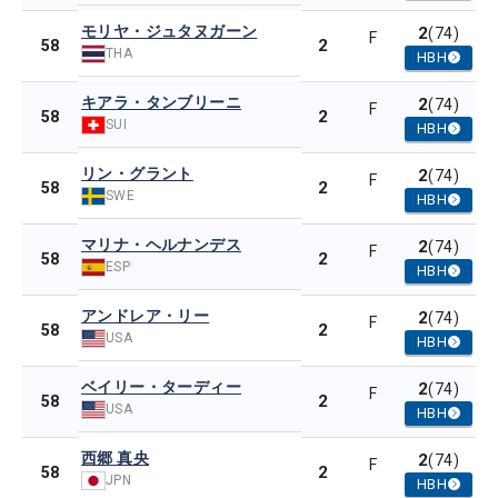
モリヤ・ジュタヌガーン
2
(74)
F
2
58
THA
HBH
キアラ・タンブリーニ
2
(74)
F
2
58
SUI
HBH
リン・グラント
2
(74)
F
2
58
SWE
HBH
マリナ・ヘルナンデス
2
(74)
F
2
58
ESP
HBH
アンドレア・リー
2
(74)
F
2
58
USA
HBH
ベイリー・ターディー
2
(74)
F
2
58
USA
HBH
西郷 真央
2
(74)
F
2
58
JPN
HBH