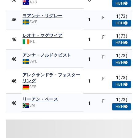
0
38
AUS
HBH
ヨアンナ・リグレー
1
(73)
F
1
46
SWE
HBH
レオナ・マグワイア
1
(73)
F
1
46
IRL
HBH
アンナ・ノルドクビスト
1
(73)
F
1
46
SWE
HBH
アレクサンドラ・フォスター
1
(73)
F
リング
1
46
HBH
GER
リーアン・ペース
1
(73)
F
1
46
SAF
HBH