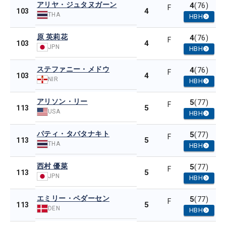
アリヤ・ジュタヌガーン
4
(76)
F
4
103
THA
HBH
原 英莉花
4
(76)
F
4
103
JPN
HBH
ステファニー・メドウ
4
(76)
F
4
103
NIR
HBH
アリソン・リー
5
(77)
F
5
113
USA
HBH
パティ・タバタナキト
5
(77)
F
5
113
THA
HBH
西村 優菜
5
(77)
F
5
113
JPN
HBH
エミリー・ペダーセン
5
(77)
F
5
113
DEN
HBH