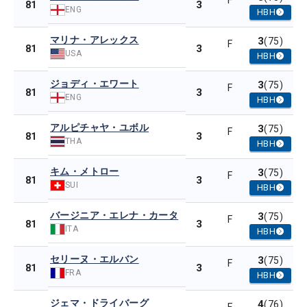
F
3
81
ENG
HBH
マリナ・アレックス
3
(75)
F
3
81
USA
HBH
ジョディ・エワート
3
(75)
F
3
81
ENG
HBH
アルピチャヤ・ユボル
3
(75)
F
3
81
THA
HBH
キム・メトロー
3
(75)
F
3
81
SUI
HBH
バージニア・エレナ・カータ
3
(75)
F
3
81
ITA
HBH
セリーヌ・エルバン
3
(75)
F
3
81
FRA
HBH
ジェマ・ドライバーグ
4
(76)