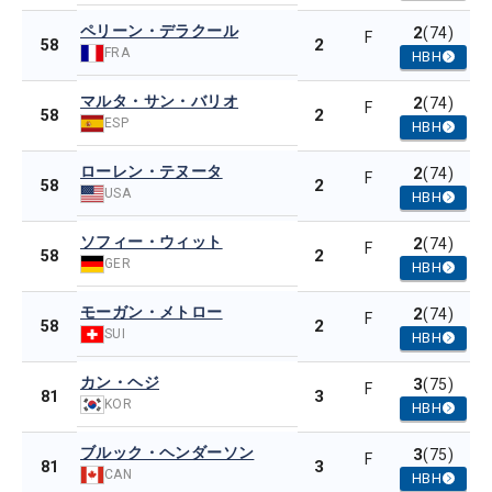
ペリーン・デラクール
2
(74)
F
2
58
FRA
HBH
マルタ・サン・バリオ
2
(74)
F
2
58
ESP
HBH
ローレン・テヌータ
2
(74)
F
2
58
USA
HBH
ソフィー・ウィット
2
(74)
F
2
58
GER
HBH
モーガン・メトロー
2
(74)
F
2
58
SUI
HBH
カン・ヘジ
3
(75)
F
3
81
KOR
HBH
ブルック・ヘンダーソン
3
(75)
F
3
81
CAN
HBH