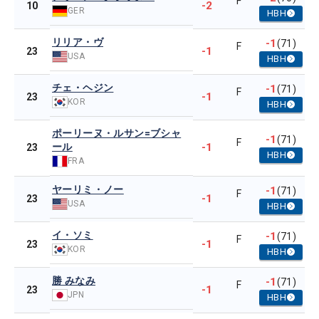
F
-2
10
GER
HBH
リリア・ヴ
-1
(71)
F
-1
23
USA
HBH
チェ・ヘジン
-1
(71)
F
-1
23
KOR
HBH
ポーリーヌ・ルサン=ブシャ
-1
(71)
F
ール
-1
23
HBH
FRA
ヤーリミ・ノー
-1
(71)
F
-1
23
USA
HBH
イ・ソミ
-1
(71)
F
-1
23
KOR
HBH
勝 みなみ
-1
(71)
F
-1
23
JPN
HBH