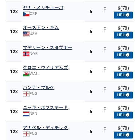
ヤナ・メリチョーバ
6
(78)
F
6
123
CZE
HBH
オーストン・キム
6
(78)
F
6
123
USA
HBH
マデリーン・スタブナー
6
(78)
F
6
123
NOR
HBH
クロエ・ウィリアムズ
6
(78)
F
6
123
WAL
HBH
ハンナ・ブルケ
6
(78)
F
6
123
ENG
HBH
ニッキ・ホフステード
6
(78)
F
6
123
NED
HBH
アナベル・ディモック
6
(78)
F
6
123
ENG
HBH