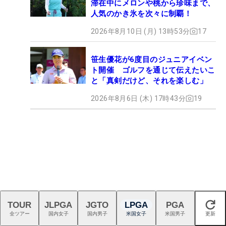
滞在中にメロンや桃から珍味まで、
人気のかき氷を次々に制覇！
2026年8月10日 (月) 13時53分
17
笹生優花が6度目のジュニアイベン
ト開催 ゴルフを通じて伝えたいこ
と「真剣だけど、それを楽しむ」
2026年8月6日 (木) 17時43分
19
TOUR
JLPGA
JGTO
LPGA
PGA
閉じる
全ツアー
国内女子
国内男子
米国女子
米国男子
更新