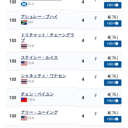
F
4
103
SCO
HBH
アシュレー・ブハイ
4
(76)
F
4
103
SAF
HBH
トリチャット・チェーングラ
4
(76)
F
ブ
4
103
HBH
THA
ステイシー・ルイス
4
(76)
F
4
103
USA
HBH
シャネッティ・ワナセン
4
(76)
F
4
103
THA
HBH
チェン・ペイユン
4
(76)
F
4
103
TWN
HBH
アリー・ユーイング
4
(76)
F
4
103
USA
HBH