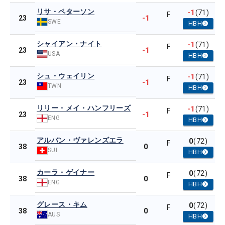
リサ・ペターソン
-1
(71)
F
-1
23
SWE
HBH
シャイアン・ナイト
-1
(71)
F
-1
23
USA
HBH
シュ・ウェイリン
-1
(71)
F
-1
23
TWN
HBH
リリー・メイ・ハンフリーズ
-1
(71)
F
-1
23
ENG
HBH
アルバン・ヴァレンズエラ
0
(72)
F
0
38
SUI
HBH
カーラ・ゲイナー
0
(72)
F
0
38
ENG
HBH
グレース・キム
0
(72)
F
0
38
AUS
HBH