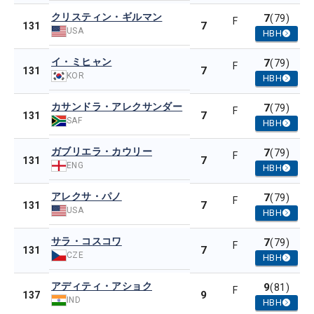
クリスティン・ギルマン
7
(79)
F
7
131
USA
HBH
イ・ミヒャン
7
(79)
F
7
131
KOR
HBH
カサンドラ・アレクサンダー
7
(79)
F
7
131
SAF
HBH
ガブリエラ・カウリー
7
(79)
F
7
131
ENG
HBH
アレクサ・パノ
7
(79)
F
7
131
USA
HBH
サラ・コスコワ
7
(79)
F
7
131
CZE
HBH
アディティ・アショク
9
(81)
F
9
137
IND
HBH