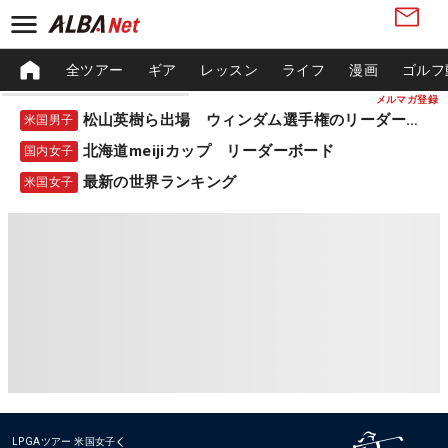
全ツアー
ギア
レッスン
ライフ
漫画
ゴルフ
メルマガ登録
松山英樹ら出場 ウィンダム選手権のリーダーボード
米国男子
北海道meijiカップ リーダーボード
国内女子
最新の世界ランキング
米国女子
LPGAツアー
米国女子