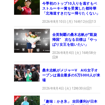
今季初のトップ10入りを逃すもベ
ストルーキー賞を受賞した都玲華
「北海道すきだなー帰りたくない」
2026年8月10日 (月) 16時12分
13
全英制覇の桑木志帆が“凱旋
帰国” 次なる目標は「やっ
ぱり女王を狙いたい」
2026年8月4日 (火) 16時58分
8
桑木志帆がメジャーV AIG女子オ
ープンは過去最多の5万5000人が来
場
2026年8月4日 (火) 12時30分
1
「趣味：かき氷」 吉田優利が日本