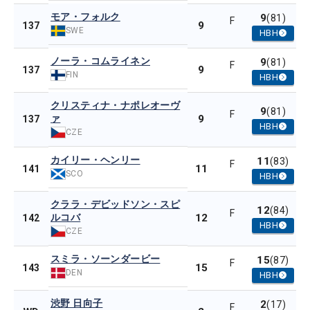
モア・フォルク
9
(81)
F
9
137
SWE
HBH
ノーラ・コムライネン
9
(81)
F
9
137
FIN
HBH
クリスティナ・ナポレオーヴ
9
(81)
F
ァ
9
137
HBH
CZE
カイリー・ヘンリー
11
(83)
F
11
141
SCO
HBH
クララ・デビッドソン・スピ
12
(84)
F
ルコバ
12
142
HBH
CZE
スミラ・ソーンダービー
15
(87)
F
15
143
DEN
HBH
渋野 日向子
2
(17)
F