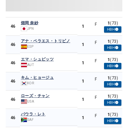
畑岡 奈紗
1
(73)
F
1
46
JPN
HBH
アナ・ペラエス・トリビノ
1
(73)
F
1
46
ESP
HBH
エマ・シュピッツ
1
(73)
F
1
46
AUT
HBH
キム・ヒョージュ
1
(73)
F
1
46
KOR
HBH
ローズ・チャン
1
(73)
F
1
46
USA
HBH
パウラ・レト
1
(73)
F
1
46
SAF
HBH