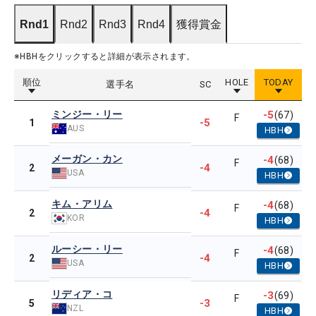
Rnd1
Rnd2
Rnd3
Rnd4
獲得賞金
※HBHをクリックすると詳細が表示されます。
順位
HOLE
TODAY
選手名
SC
ミンジー・リー
-5
(67)
F
-5
1
AUS
HBH
メーガン・カン
-4
(68)
F
-4
2
USA
HBH
キム・アリム
-4
(68)
F
-4
2
KOR
HBH
ルーシー・リー
-4
(68)
F
-4
2
USA
HBH
リディア・コ
-3
(69)
F
-3
5
NZL
HBH