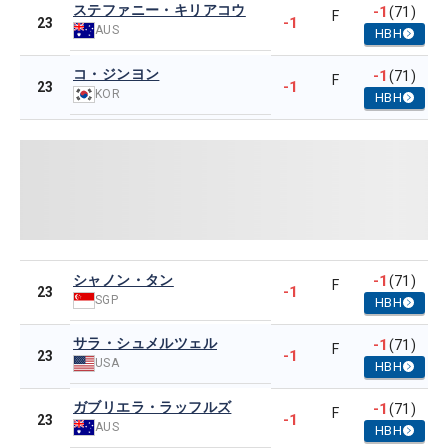
ステファニー・キリアコウ
-1
(71)
F
-1
23
AUS
HBH
コ・ジンヨン
-1
(71)
F
-1
23
KOR
HBH
シャノン・タン
-1
(71)
F
-1
23
SGP
HBH
サラ・シュメルツェル
-1
(71)
F
-1
23
USA
HBH
ガブリエラ・ラッフルズ
-1
(71)
F
-1
23
AUS
HBH