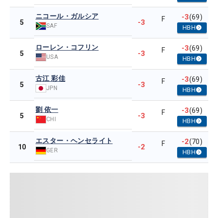
ニコール・ガルシア
-3
(69)
F
-3
5
SAF
HBH
ローレン・コフリン
-3
(69)
F
-3
5
USA
HBH
古江 彩佳
-3
(69)
F
-3
5
JPN
HBH
劉 依一
-3
(69)
F
-3
5
CHI
HBH
エスター・ヘンセライト
-2
(70)
F
-2
10
GER
HBH