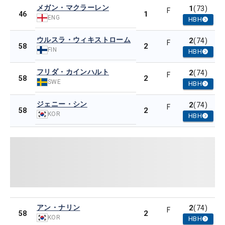
メガン・マクラーレン
1
(73)
F
1
46
ENG
HBH
ウルスラ・ウィキストローム
2
(74)
F
2
58
FIN
HBH
フリダ・カインハルト
2
(74)
F
2
58
SWE
HBH
ジェニー・シン
2
(74)
F
2
58
KOR
HBH
アン・ナリン
2
(74)
F
2
58
KOR
HBH