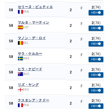
セリーヌ・ビュティエ
2
(74)
F
2
58
FRA
HBH
マルタ・マーティン
2
(74)
F
2
58
ESP
HBH
マノン・デ・ロイ
2
(74)
F
2
58
BEL
HBH
サラ・ケルカー
2
(74)
F
2
58
SWE
HBH
ヒラ・ナビード
2
(74)
F
2
58
AUS
HBH
リズ・ヤング
2
(74)
F
2
58
ENG
HBH
ナスタシア・ナドー
2
(74)
F
2
58
FRA
HBH