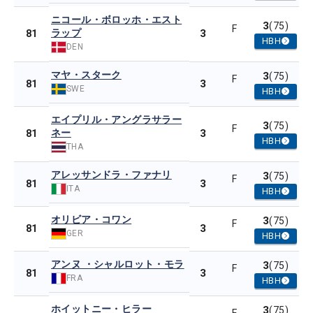
ニコール・ボロッホ・エスト
3
(75)
F
ラップ
3
81
HBH
DEN
マヤ・スターク
3
(75)
F
3
81
SWE
HBH
エイプリル・アングラサラー
3
(75)
F
ネー
3
81
HBH
THA
アレッサンドラ・ファナリ
3
(75)
F
3
81
ITA
HBH
オリビア・コワン
3
(75)
F
3
81
GER
HBH
アンヌ ・シャルロット・モラ
3
(75)
F
3
81
FRA
HBH
ホイットニー・ヒラー
3
(75)