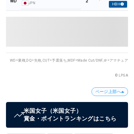
2
WD
JPN
HBH
WD=棄権,
DQ=失格,
CUT=予選落ち,
MDF=Made Cut/DNF,
＠=アマチュア
© LPGA
ページ上部へ
米国女子
（米国女子）
賞金・ポイントランキングはこちら