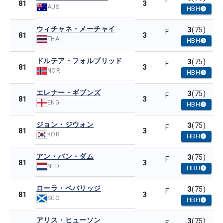
F
3
81
AUS
HBH
ウィチャネ・メーチャイ
3
(75)
F
3
81
THA
HBH
ドルテア・フォルブリッド
3
(75)
F
3
81
NOR
HBH
エレナー・ギブンズ
3
(75)
F
3
81
ENG
HBH
ジョン・ジウォン
3
(75)
F
3
81
KOR
HBH
アン・バン・ダム
3
(75)
F
3
81
NED
HBH
ローラ・ベバリッジ
3
(75)
F
3
81
SCO
HBH
アリス・ヒューソン
3
(75)