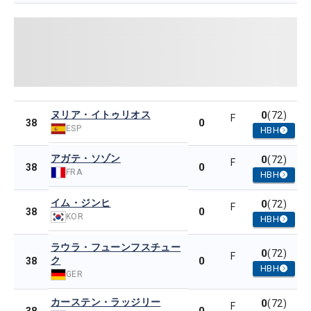
ヌリア・イトゥリオス
0
(72)
F
0
38
ESP
HBH
アガテ・ソゾン
0
(72)
F
0
38
FRA
HBH
イム・ジンヒ
0
(72)
F
0
38
KOR
HBH
ラウラ・フューンフスチュー
0
(72)
F
ク
0
38
HBH
GER
カーステン・ラッジリー
0
(72)
F