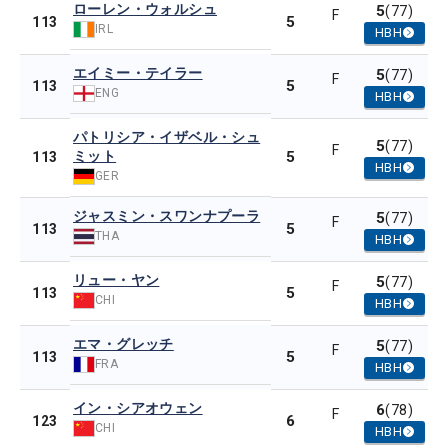
ローレン・ウォルシュ
5
(77)
F
5
113
IRL
HBH
エイミー・テイラー
5
(77)
F
5
113
ENG
HBH
パトリシア・イザベル・シュ
5
(77)
F
ミット
5
113
HBH
GER
ジャスミン・スワンナプーラ
5
(77)
F
5
113
THA
HBH
リュー・ヤン
5
(77)
F
5
113
CHI
HBH
エマ・グレッチ
5
(77)
F
5
113
FRA
HBH
イン・シアオウェン
6
(78)
F
6
123
CHI
HBH