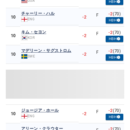
USA
HBH
チャーリー・ハル
-2
(70)
F
-2
10
ENG
HBH
キム・セヨン
-2
(70)
F
-2
10
KOR
HBH
マデリーン・サグストロム
-2
(70)
F
-2
10
SWE
HBH
ジョージア・ホール
-2
(70)
F
-2
10
ENG
HBH
アリーン・クラウター
-2
(70)