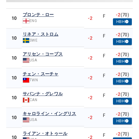
ブロンテ・ロー
-2
(70)
F
-2
10
ENG
HBH
リネア・ストロム
-2
(70)
F
-2
10
SWE
HBH
アリセン・コープス
-2
(70)
F
-2
10
USA
HBH
チェン・スーチャ
-2
(70)
F
-2
10
TWN
HBH
サバンナ・グレワル
-2
(70)
F
-2
10
CAN
HBH
キャロライン・イングリス
-2
(70)
F
-2
10
USA
HBH
ライアン・オトゥール
-2
(70)
F
-2
10