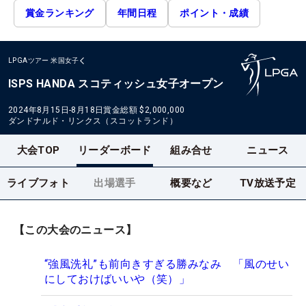
賞金ランキング
年間日程
ポイント・成績
LPGAツアー
米国女子
ISPS HANDA スコティッシュ女子オープン
2024年8月15日-8月18日
賞金総額
$2,000,000
ダンドナルド・リンクス（スコットランド）
大会TOP
リーダーボード
組み合せ
ニュース
ライブフォト
出場選手
概要など
TV放送予定
【この大会のニュース】
“強風洗礼”も前向きすぎる勝みなみ 「風のせい
にしておけばいいや（笑）」