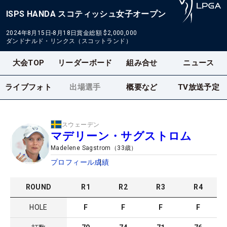
ISPS HANDA スコティッシュ女子オープン
2024年8月15日-8月18日
賞金総額
$2,000,000
ダンドナルド・リンクス（スコットランド）
大会TOP
リーダーボード
組み合せ
ニュース
ライブフォト
出場選手
概要など
TV放送予定
スウェーデン
マデリーン・サグストロム
Madelene Sagstrom
（
33
歳）
プロフィール
成績
ROUND
R
1
R
2
R
3
R
4
HOLE
F
F
F
F