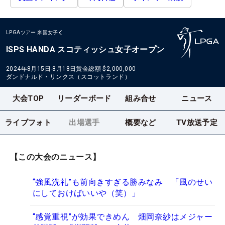
LPGAツアー
米国女子
ISPS HANDA スコティッシュ女子オープン
2024年8月15日-8月18日
賞金総額
$2,000,000
ダンドナルド・リンクス（スコットランド）
大会TOP
リーダーボード
組み合せ
ニュース
ライブフォト
出場選手
概要など
TV放送予定
【この大会のニュース】
“強風洗礼”も前向きすぎる勝みなみ 「風のせい
にしておけばいいや（笑）」
“感覚重視”が効果できめん 畑岡奈紗はメジャー