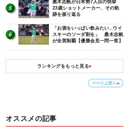
桑木志帆が日本勢7人目の快挙
5
23歳ショットメーカー、その軌
跡を振り返る
「お酒をいっぱい飲みたい…ウイ
6
スキーのソーダ割を」 桑木志帆
が全英制覇【優勝会見一問一答】
ランキングをもっと見る
ページ上部へ
オススメの記事