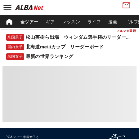
全ツアー
ギア
レッスン
ライフ
漫画
ゴルフ
メルマガ登録
松山英樹ら出場 ウィンダム選手権のリーダーボード
米国男子
北海道meijiカップ リーダーボード
国内女子
最新の世界ランキング
米国女子
LPGAツアー
米国女子