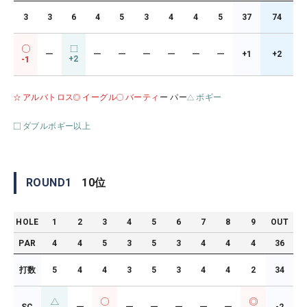
3
3
6
4
5
3
4
4
5
37
74
ー
ー
ー
ー
ー
ー
ー
+1
+2
+2
-1
アルバトロス
イーグル
バーティ
ー パー
ボギー
ダブルボギー以上
ROUND
1
10
位
HOLE
1
2
3
4
5
6
7
8
9
OUT
PAR
4
4
5
3
5
3
4
4
4
36
打数
5
4
4
3
5
3
4
4
2
34