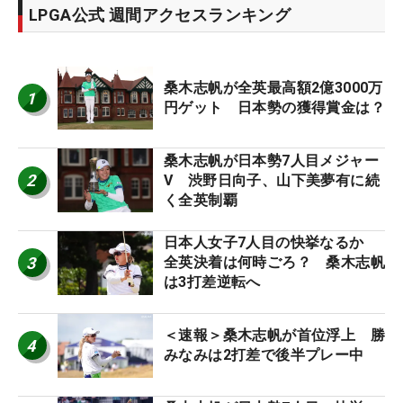
LPGA公式 週間アクセスランキング
桑木志帆が全英最高額2億3000万
1
円ゲット 日本勢の獲得賞金は？
桑木志帆が日本勢7人目メジャー
2
V 渋野日向子、山下美夢有に続
く全英制覇
日本人女子7人目の快挙なるか
3
全英決着は何時ごろ？ 桑木志帆
は3打差逆転へ
＜速報＞桑木志帆が首位浮上 勝
4
みなみは2打差で後半プレー中