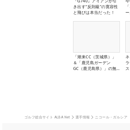
『G740』アイアンが引
今
き出す“反則級”の寛容性
「
と飛びは本当だった！
ー
「潮来CC（茨城県）」
ネ
＆「鹿児島ガーデン
ラ
GC（鹿児島県）」の無
ス
料プレー券が当たる！！
ゴルフ総合サイト ALBA Net
選手情報
ニコール・ガルシア