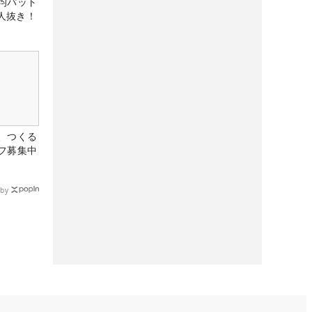
均パット
6人抜き！
、つくる
フ募集中
by