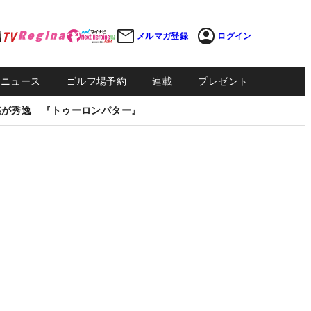
メルマガ登録
ログイン
Sニュース
ゴルフ場予約
連載
プレゼント
感が秀逸 『トゥーロンパター』