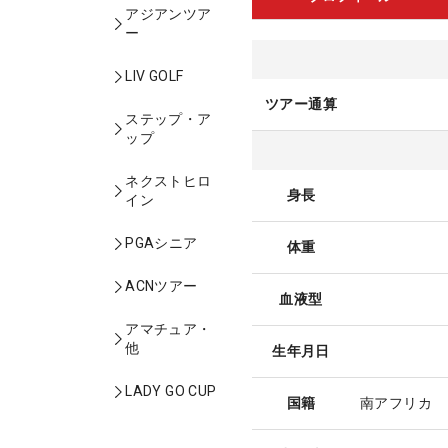
アジアンツア
ー
LIV GOLF
ツアー通算
ステップ・ア
ップ
ネクストヒロ
身長
イン
PGAシニア
体重
ACNツアー
血液型
アマチュア・
他
生年月日
LADY GO CUP
国籍
南アフリカ