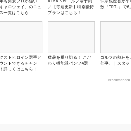
年も男女プロが強い
ALBA Netゴルフ場予約
仲宗根澄香が平
キャロウェイ」のニュ
／【毎週更新】特別優待
数『TRTL』で
ス一覧はこちら！
プランはこちら！
クストヒロイン選手と
猛暑を乗り切る！ こだ
ゴルフの熱狂を
ウンドできるチャン
わり機能派パンツ4選
仕事。｜スタッ
！詳しくはこちら！
Recommended 