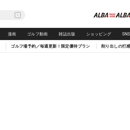
漫画
ゴルフ動画
雑誌出版
ショッピング
SN
ゴルフ場予約／毎週更新！限定優待プラン
削り出しの打