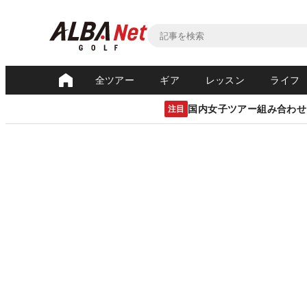
全ツアー
ギア
レッスン
ライフ
国内女子ツアー組み合わせ
注目