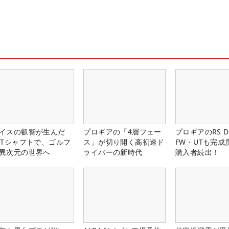
イスの叡智が生んだ
プロギアの「4層フェー
プロギアのRS 
PTシャフトで、ゴルフ
ス」が切り開く高初速ド
FW・UTも完成
異次元の世界へ
ライバーの新時代
購入者続出！