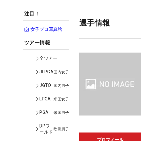
注目！
選手情報
女子プロ写真館
ツアー情報
全ツアー
JLPGA
国内女子
JGTO
国内男子
LPGA
米国女子
PGA
米国男子
DPワ
欧州男子
ールド
プロフィール