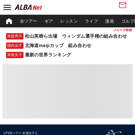
全ツアー
ギア
レッスン
ライフ
漫画
ゴルフ
メルマガ登録
松山英樹ら出場 ウィンダム選手権の組み合わせ
米国男子
北海道meijiカップ 組み合わせ
国内女子
最新の世界ランキング
米国女子
LPGAツアー
米国女子