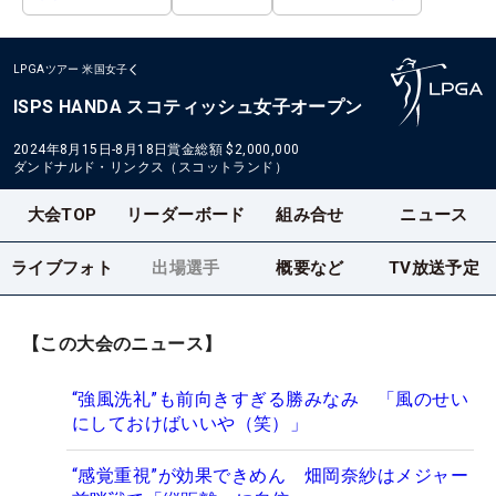
LPGAツアー
米国女子
ISPS HANDA スコティッシュ女子オープン
2024年8月15日-8月18日
賞金総額
$2,000,000
ダンドナルド・リンクス（スコットランド）
大会TOP
リーダーボード
組み合せ
ニュース
ライブフォト
出場選手
概要など
TV放送予定
【この大会のニュース】
“強風洗礼”も前向きすぎる勝みなみ 「風のせい
にしておけばいいや（笑）」
“感覚重視”が効果できめん 畑岡奈紗はメジャー