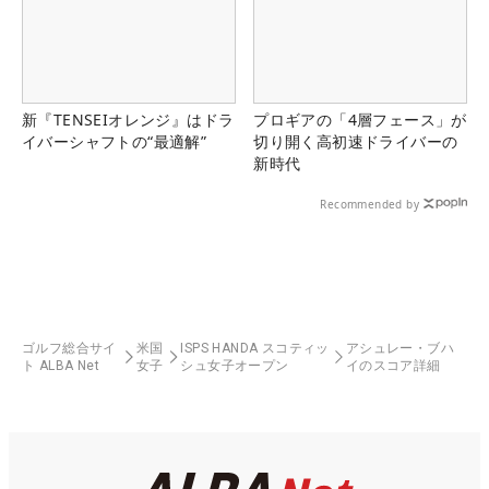
新『TENSEIオレンジ』はドラ
プロギアの「4層フェース」が
イバーシャフトの“最適解”
切り開く高初速ドライバーの
新時代
Recommended by
ゴルフ総合サイ
米国
ISPS HANDA スコティッ
アシュレー・ブハ
ト ALBA Net
女子
シュ女子オープン
イのスコア詳細