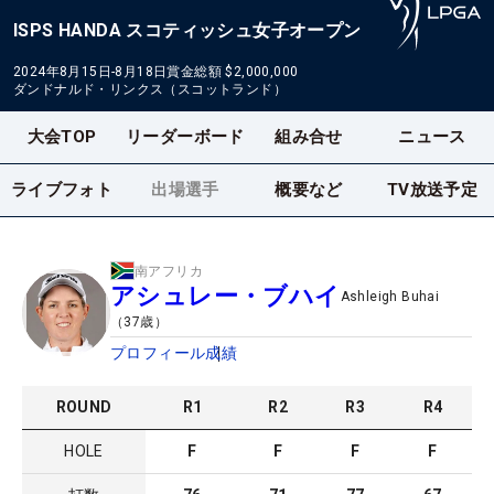
ISPS HANDA スコティッシュ女子オープン
2024年8月15日-8月18日
賞金総額
$2,000,000
ダンドナルド・リンクス（スコットランド）
大会TOP
リーダーボード
組み合せ
ニュース
ライブフォト
出場選手
概要など
TV放送予定
南アフリカ
アシュレー・ブハイ
Ashleigh Buhai
（
37
歳）
プロフィール
成績
ROUND
R
1
R
2
R
3
R
4
HOLE
F
F
F
F