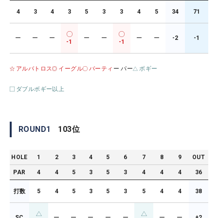
4
3
4
3
5
3
3
4
5
34
71
ー
ー
ー
ー
ー
ー
ー
-2
-1
-1
-1
アルバトロス
イーグル
バーティ
ー パー
ボギー
ダブルボギー以上
ROUND
1
103
位
HOLE
1
2
3
4
5
6
7
8
9
OUT
PAR
4
4
5
3
5
3
4
4
4
36
打数
5
4
5
3
5
3
5
4
4
38
SC
ー
ー
ー
ー
ー
ー
ー
+2