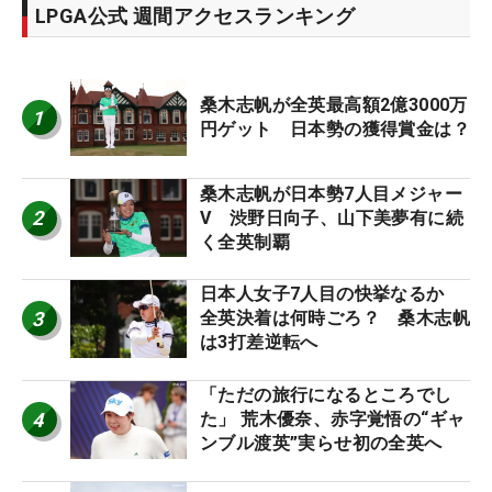
LPGA公式 週間アクセスランキング
桑木志帆が全英最高額2億3000万
1
円ゲット 日本勢の獲得賞金は？
桑木志帆が日本勢7人目メジャー
2
V 渋野日向子、山下美夢有に続
く全英制覇
日本人女子7人目の快挙なるか
3
全英決着は何時ごろ？ 桑木志帆
は3打差逆転へ
「ただの旅行になるところでし
4
た」 荒木優奈、赤字覚悟の“ギャ
ンブル渡英”実らせ初の全英へ