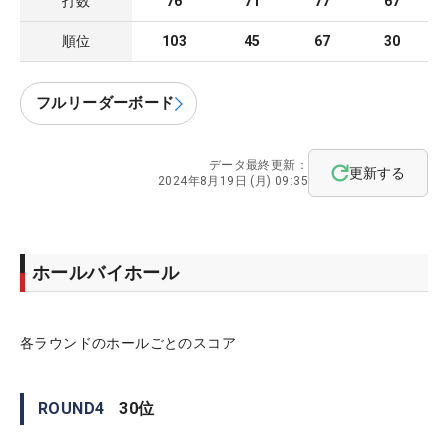
打数
76
71
77
67
順位
103
45
67
30
フルリーダーボード
データ最終更新：
更新する
2024年8月19日 (月) 09:35
ホールバイホール
各ラウンドのホールごとのスコア
ROUND
4
30
位