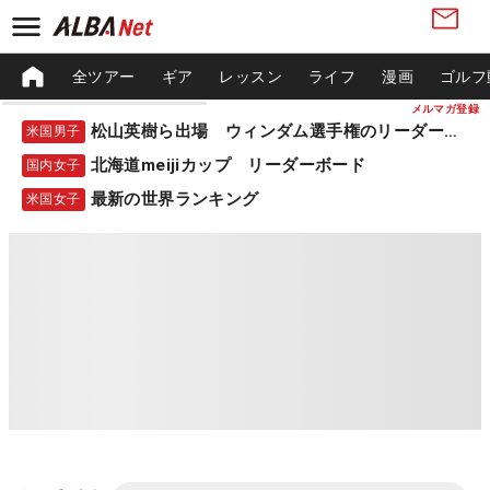
全ツアー
ギア
レッスン
ライフ
漫画
ゴルフ
メルマガ登録
松山英樹ら出場 ウィンダム選手権のリーダーボード
米国男子
北海道meijiカップ リーダーボード
国内女子
最新の世界ランキング
米国女子