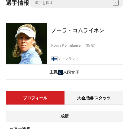
選手情報
ノーラ・コムライネン
Noora Komulainen
（35歳）
フィンランド
主戦
米国女子
プロフィール
大会成績/スタッツ
成績