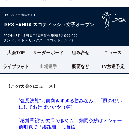
LPGAツアー
米国女子
ISPS HANDA スコティッシュ女子オープン
2024年8月15日-8月18日
賞金総額
$2,000,000
ダンドナルド・リンクス（スコットランド）
大会TOP
リーダーボード
組み合せ
ニュース
ライブフォト
出場選手
概要など
TV放送予定
【この大会のニュース】
“強風洗礼”も前向きすぎる勝みなみ 「風のせい
にしておけばいいや（笑）」
“感覚重視”が効果できめん 畑岡奈紗はメジャー
前哨戦で「縦距離」に自信