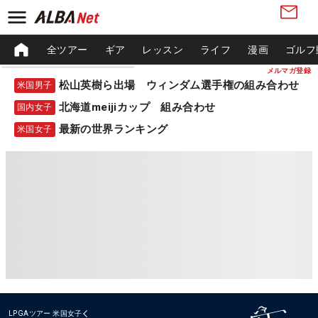
全ツアー
ギア
レッスン
ライフ
漫画
ゴルフ
メルマガ登録
松山英樹ら出場 ウィンダム選手権の組み合わせ
米国男子
北海道meijiカップ 組み合わせ
国内女子
最新の世界ランキング
米国女子
LPGAツアー
米国女子