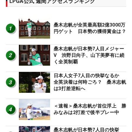
LPGA公式 週間アクセスランキング
桑木志帆が全英最高額2億3000万
1
円ゲット 日本勢の獲得賞金は？
桑木志帆が日本勢7人目メジャー
2
V 渋野日向子、山下美夢有に続
く全英制覇
日本人女子7人目の快挙なるか
3
全英決着は何時ごろ？ 桑木志帆
は3打差逆転へ
＜速報＞桑木志帆が首位浮上 勝
4
みなみは2打差で後半プレー中
桑木志帆が日本勢7人目の快挙