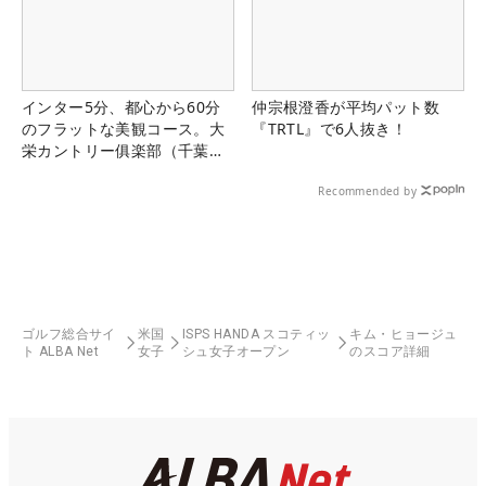
インター5分、都心から60分
仲宗根澄香が平均パット数
のフラットな美観コース。大
『TRTL』で6人抜き！
栄カントリー俱楽部（千葉
県）
Recommended by
ゴルフ総合サイ
米国
ISPS HANDA スコティッ
キム・ヒョージュ
ト ALBA Net
女子
シュ女子オープン
のスコア詳細