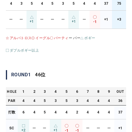
4
3
5
4
5
3
5
4
4
37
75
ー
ー
ー
ー
ー
ー
+1
+3
+1
+1
-1
アルバトロス
イーグル
バーティ
ー パー
ボギー
ダブルボギー以上
ROUND
1
46
位
HOLE
1
2
3
4
5
6
7
8
9
OUT
PAR
4
4
5
3
5
3
4
4
4
36
打数
6
4
5
4
4
2
4
4
4
37
SC
ー
ー
ー
ー
ー
+1
+2
+1
-1
-1