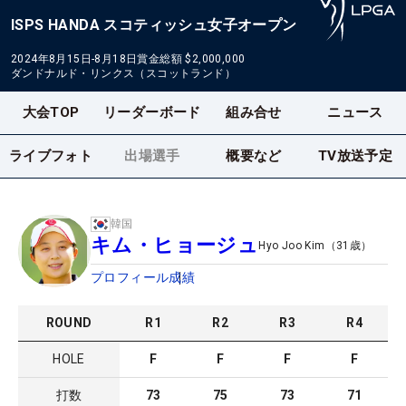
ISPS HANDA スコティッシュ女子オープン
2024年8月15日-8月18日
賞金総額
$2,000,000
ダンドナルド・リンクス（スコットランド）
大会TOP
リーダーボード
組み合せ
ニュース
ライブフォト
出場選手
概要など
TV放送予定
韓国
キム・ヒョージュ
Hyo Joo Kim
（
31
歳）
プロフィール
成績
ROUND
R
1
R
2
R
3
R
4
HOLE
F
F
F
F
打数
73
75
73
71