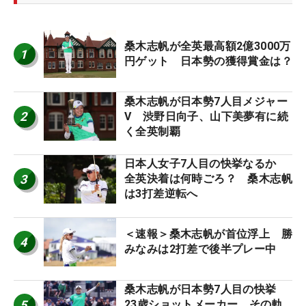
桑木志帆が全英最高額2億3000万
1
円ゲット 日本勢の獲得賞金は？
桑木志帆が日本勢7人目メジャー
2
V 渋野日向子、山下美夢有に続
く全英制覇
日本人女子7人目の快挙なるか
3
全英決着は何時ごろ？ 桑木志帆
は3打差逆転へ
＜速報＞桑木志帆が首位浮上 勝
4
みなみは2打差で後半プレー中
桑木志帆が日本勢7人目の快挙
5
23歳ショットメーカー、その軌