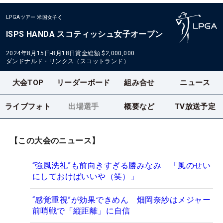
LPGAツアー
米国女子
ISPS HANDA スコティッシュ女子オープン
2024年8月15日-8月18日
賞金総額
$2,000,000
ダンドナルド・リンクス（スコットランド）
大会TOP
リーダーボード
組み合せ
ニュース
ライブフォト
出場選手
概要など
TV放送予定
【この大会のニュース】
“強風洗礼”も前向きすぎる勝みなみ 「風のせい
にしておけばいいや（笑）」
“感覚重視”が効果できめん 畑岡奈紗はメジャー
前哨戦で「縦距離」に自信