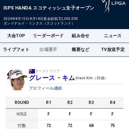
ISPS HANDA スコティッシュ女子オープン
2024年8月15日-8月18日
賞金総額
$2,000,000
ダンドナルド・リンクス（スコットランド）
大会TOP
リーダーボード
組み合せ
ニュース
ライブフォト
出場選手
概要など
TV放送予定
オーストラリア
グレース・キム
Grace Kim
（
25
歳）
プロフィール
成績
ROUND
R
1
R
2
R
3
R
4
HOLE
F
F
F
F
打数
72
72
68
75