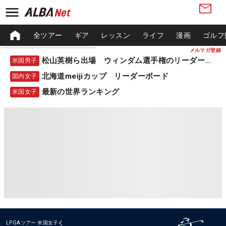
全ツアー
ギア
レッスン
ライフ
漫画
ゴルフ
メルマガ登録
松山英樹ら出場 ウィンダム選手権のリーダーボード
米国男子
北海道meijiカップ リーダーボード
国内女子
最新の世界ランキング
米国女子
LPGAツアー
米国女子