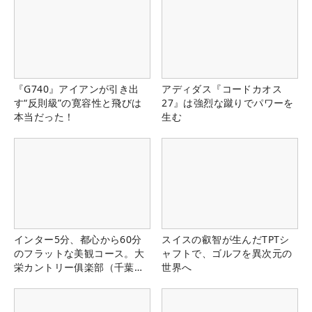
『G740』アイアンが引き出
アディダス『コードカオス
す“反則級”の寛容性と飛びは
27』は強烈な蹴りでパワーを
本当だった！
生む
インター5分、都心から60分
スイスの叡智が生んだTPTシ
のフラットな美観コース。大
ャフトで、ゴルフを異次元の
栄カントリー俱楽部（千葉
世界へ
県）