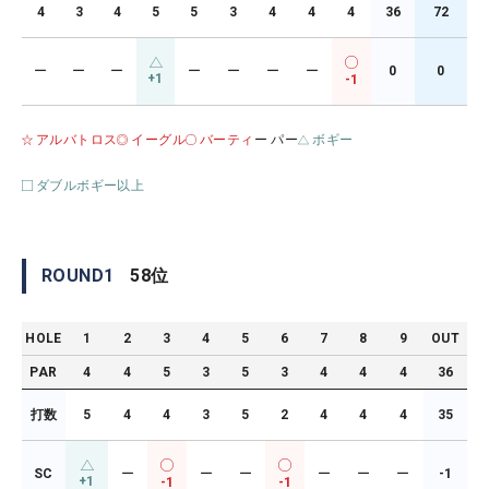
4
3
4
5
5
3
4
4
4
36
72
ー
ー
ー
ー
ー
ー
ー
0
0
+1
-1
アルバトロス
イーグル
バーティ
ー パー
ボギー
ダブルボギー以上
ROUND
1
58
位
HOLE
1
2
3
4
5
6
7
8
9
OUT
PAR
4
4
5
3
5
3
4
4
4
36
打数
5
4
4
3
5
2
4
4
4
35
SC
ー
ー
ー
ー
ー
ー
-1
+1
-1
-1