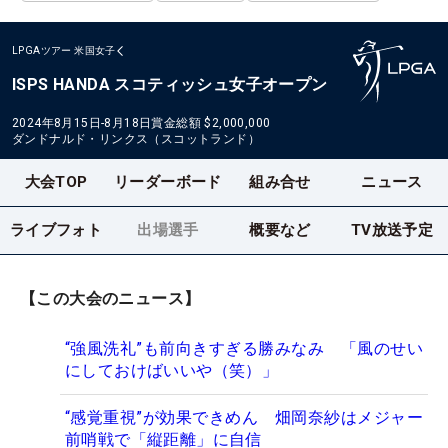
LPGAツアー
米国女子
ISPS HANDA スコティッシュ女子オープン
2024年8月15日-8月18日
賞金総額
$2,000,000
ダンドナルド・リンクス（スコットランド）
大会TOP
リーダーボード
組み合せ
ニュース
ライブフォト
出場選手
概要など
TV放送予定
【この大会のニュース】
“強風洗礼”も前向きすぎる勝みなみ 「風のせい
にしておけばいいや（笑）」
“感覚重視”が効果できめん 畑岡奈紗はメジャー
前哨戦で「縦距離」に自信