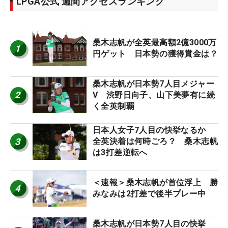
LPGA公式 週間アクセスランキング
桑木志帆が全英最高額2億3000万
1
円ゲット 日本勢の獲得賞金は？
桑木志帆が日本勢7人目メジャー
2
V 渋野日向子、山下美夢有に続
く全英制覇
日本人女子7人目の快挙なるか
3
全英決着は何時ごろ？ 桑木志帆
は3打差逆転へ
＜速報＞桑木志帆が首位浮上 勝
4
みなみは2打差で後半プレー中
桑木志帆が日本勢7人目の快挙