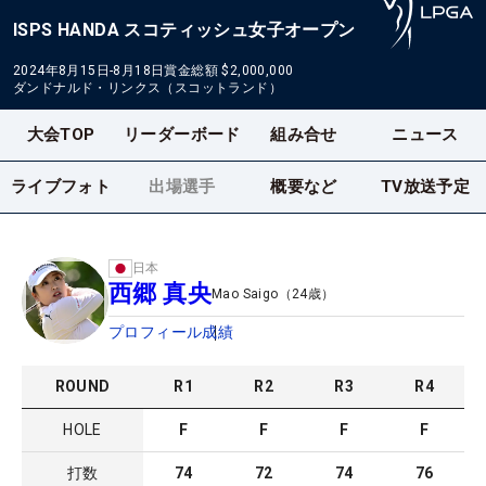
ISPS HANDA スコティッシュ女子オープン
2024年8月15日-8月18日
賞金総額
$2,000,000
ダンドナルド・リンクス（スコットランド）
大会TOP
リーダーボード
組み合せ
ニュース
ライブフォト
出場選手
概要など
TV放送予定
日本
西郷 真央
Mao Saigo
（
24
歳）
プロフィール
成績
ROUND
R
1
R
2
R
3
R
4
HOLE
F
F
F
F
打数
74
72
74
76