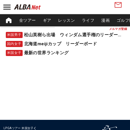
全ツアー
ギア
レッスン
ライフ
漫画
ゴルフ
メルマガ登録
松山英樹ら出場 ウィンダム選手権のリーダーボード
米国男子
北海道meijiカップ リーダーボード
国内女子
最新の世界ランキング
米国女子
LPGAツアー
米国女子