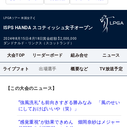
LPGAツアー
米国女子
ISPS HANDA スコティッシュ女子オープン
2024年8月15日-8月18日
賞金総額
$2,000,000
ダンドナルド・リンクス（スコットランド）
大会TOP
リーダーボード
組み合せ
ニュース
ライブフォト
出場選手
概要など
TV放送予定
【この大会のニュース】
“強風洗礼”も前向きすぎる勝みなみ 「風のせい
にしておけばいいや（笑）」
“感覚重視”が効果できめん 畑岡奈紗はメジャー