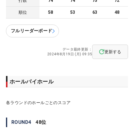
打数
74
74
75
72
順位
58
53
63
48
フルリーダーボード
データ最終更新：
更新する
2024年8月19日 (月) 09:35
ホールバイホール
各ラウンドのホールごとのスコア
ROUND
4
48
位