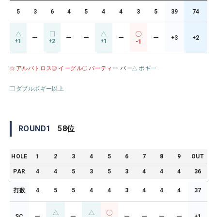
5
3
6
4
5
4
4
3
5
39
74
ー
ー
ー
ー
ー
+3
+2
+1
+2
+1
-1
アルバトロス
イーグル
バーティ
ー パー
ボギー
ダブルボギー以上
ROUND
1
58
位
HOLE
1
2
3
4
5
6
7
8
9
OUT
PAR
4
4
5
3
5
3
4
4
4
36
打数
4
5
5
4
4
3
4
4
4
37
SC
ー
ー
ー
ー
ー
ー
+1