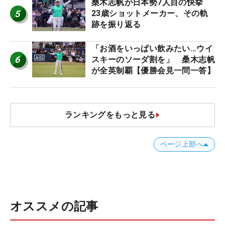
桑木志帆が日本勢7人目の快挙
5
23歳ショットメーカー、その軌
跡を振り返る
「お酒をいっぱい飲みたい…ウイ
6
スキーのソーダ割を」 桑木志帆
が全英制覇【優勝会見一問一答】
ランキングをもっと見る
ページ上部へ
オススメの記事