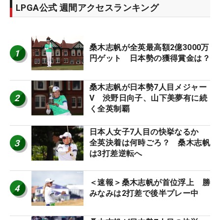
LPGA公式 週間アクセスランキング
桑木志帆が全英最高額2億3000万
1
円ゲット 日本勢の獲得賞金は？
桑木志帆が日本勢7人目メジャー
2
V 渋野日向子、山下美夢有に続
く全英制覇
日本人女子7人目の快挙なるか
3
全英決着は何時ごろ？ 桑木志帆
は3打差逆転へ
＜速報＞桑木志帆が首位浮上 勝
4
みなみは2打差で後半プレー中