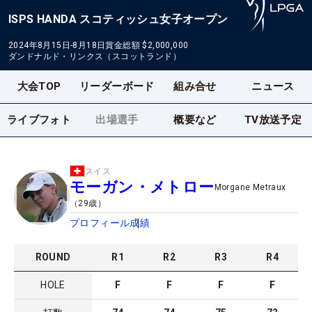
ISPS HANDA スコティッシュ女子オープン
2024年8月15日-8月18日
賞金総額
$2,000,000
ダンドナルド・リンクス（スコットランド）
大会TOP
リーダーボード
組み合せ
ニュース
ライブフォト
出場選手
概要など
TV放送予定
スイス
モーガン・メトロー
Morgane Metraux
（
29
歳）
プロフィール
成績
ROUND
R
1
R
2
R
3
R
4
HOLE
F
F
F
F