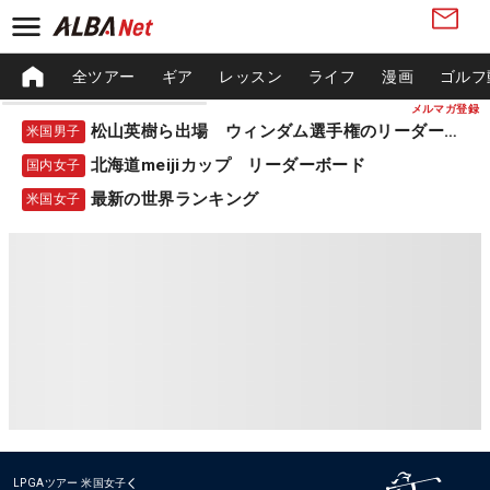
全ツアー
ギア
レッスン
ライフ
漫画
ゴルフ
メルマガ登録
松山英樹ら出場 ウィンダム選手権のリーダーボード
米国男子
北海道meijiカップ リーダーボード
国内女子
最新の世界ランキング
米国女子
LPGAツアー
米国女子