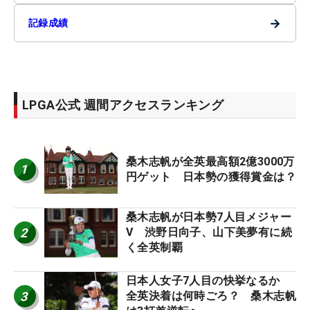
→
記録成績
LPGA公式 週間アクセスランキング
桑木志帆が全英最高額2億3000万
1
円ゲット 日本勢の獲得賞金は？
桑木志帆が日本勢7人目メジャー
2
V 渋野日向子、山下美夢有に続
く全英制覇
日本人女子7人目の快挙なるか
3
全英決着は何時ごろ？ 桑木志帆