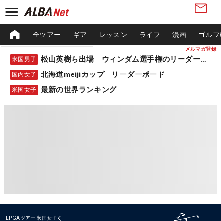
全ツアー
ギア
レッスン
ライフ
漫画
ゴルフ
メルマガ登録
松山英樹ら出場 ウィンダム選手権のリーダーボード
米国男子
北海道meijiカップ リーダーボード
国内女子
最新の世界ランキング
米国女子
LPGAツアー
米国女子