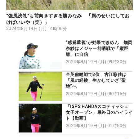
“強風洗礼”も前向きすぎる勝みなみ 「風のせいにしてお
けばいいや（笑）」
2024年8月19日 (月) 14時00分
“感覚重視”が効果できめん 畑岡
奈紗はメジャー前哨戦で「縦距
離」に自信
2024年8月19日 (月) 09時30分
全英前哨戦で3位 古江彩佳は
「風の経験」生かしていざ“聖
地”へ
2024年8月19日 (月) 06時15分
「ISPS HANDAスコティッシュ
女子オープン」最終日のハイライ
ト【動画】
2024年8月19日 (月) 01時50分