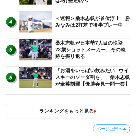
は3打差逆転へ
＜速報＞桑木志帆が首位浮上 勝
4
みなみは2打差で後半プレー中
桑木志帆が日本勢7人目の快挙
5
23歳ショットメーカー、その軌
跡を振り返る
「お酒をいっぱい飲みたい…ウイ
6
スキーのソーダ割を」 桑木志帆
が全英制覇【優勝会見一問一答】
ランキングをもっと見る
ページ上部へ