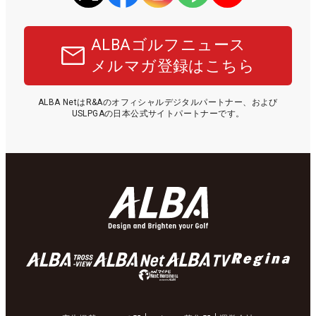
ALBAゴルフニュース
メルマガ登録はこちら
ALBA NetはR&Aのオフィシャルデジタルパートナー、および
USLPGAの日本公式サイトパートナーです。