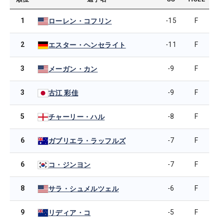
1
-15
F
ローレン・コフリン
2
-11
F
エスター・ヘンセライト
3
-9
F
メーガン・カン
3
-9
F
古江 彩佳
5
-8
F
チャーリー・ハル
6
-7
F
ガブリエラ・ラッフルズ
6
-7
F
コ・ジンヨン
8
-6
F
サラ・シュメルツェル
9
-5
F
リディア・コ