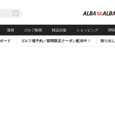
漫画
ゴルフ動画
雑誌出版
ショッピング
SN
ボード
ゴルフ場予約／期間限定クーポン配布中！
削り出