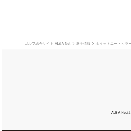
ゴルフ総合サイト ALBA Net
選手情報
ホイットニー・ヒラ
ALBA N