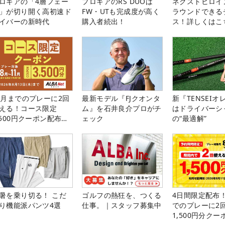
ロギアの「4層フェー
プロギアのRS DUOは
ネクストヒロイ
」が切り開く高初速ド
FW・UTも完成度が高く
ラウンドできる
イバーの新時代
購入者続出！
ス！詳しくはこ
1月までのプレーに2回
最新モデル『FJクオンタ
新『TENSEIオ
える！コース限定
ム』を石井良介プロがチ
はドライバーシ
,500円クーポン配布
ェック
の“最適解”
！
暑を乗り切る！ こだ
ゴルフの熱狂を、つくる
4日間限定配布！
り機能派パンツ4選
仕事。｜スタッフ募集中
でのプレーに2
1,500円分ク