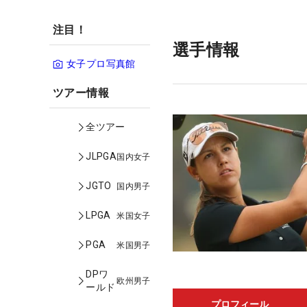
注目！
選手情報
女子プロ写真館
ツアー情報
全ツアー
JLPGA
国内女子
JGTO
国内男子
LPGA
米国女子
PGA
米国男子
DPワ
欧州男子
ールド
プロフィール