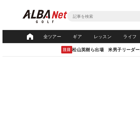
全ツアー
ギア
レッスン
ライフ
松山英樹ら出場 米男子リーダー
注目