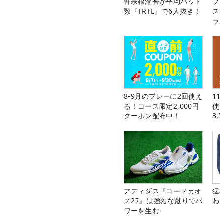
仲宗根澄香が平均パット
プ
数『TRTL』で6人抜き！
ス
ラ
8-9月のプレーに2回使え
1
る！コース限定2,000円
使
クーポン配布中！
3
中
アディダス『コードカオ
猛
ス27』は強烈な蹴りでパ
わ
ワーを生む