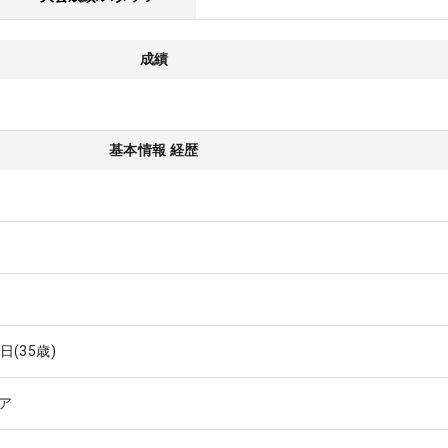
成績
基本情報 経歴
1日
(35歳)
ア