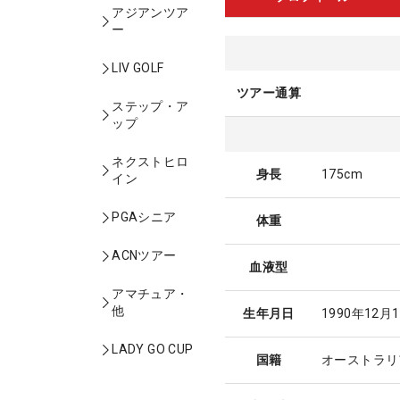
アジアンツア
ー
LIV GOLF
ツアー通算
ステップ・ア
ップ
ネクストヒロ
身長
175cm
イン
PGAシニア
体重
ACNツアー
血液型
アマチュア・
他
生年月日
1990年12月
LADY GO CUP
国籍
オーストラリ