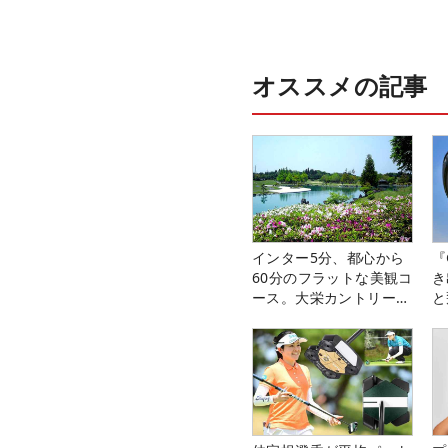
オススメの記事
インター5分、都心から
『
60分のフラットな美観コ
き
ース。大栄カントリー俱
と
楽部（千葉県）