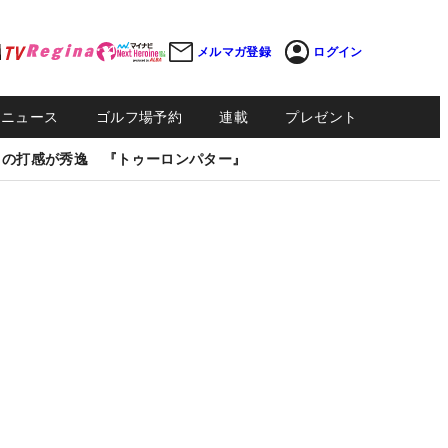
メルマガ登録
ログイン
Sニュース
ゴルフ場予約
連載
プレゼント
しの打感が秀逸 『トゥーロンパター』