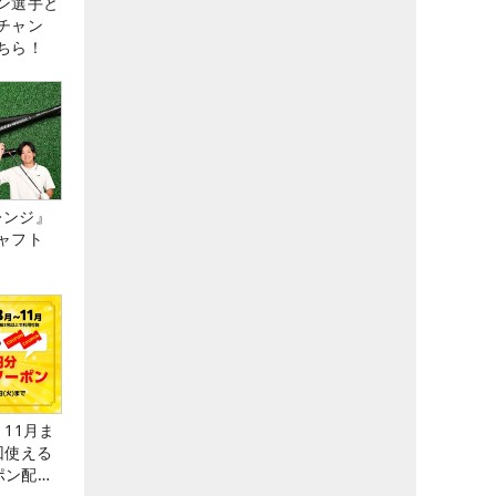
ン選手と
チャン
ちら！
レンジ』
ャフト
11月ま
回使える
ーポン配布