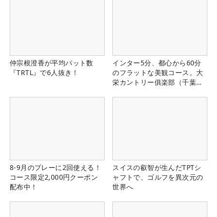
仲宗根澄香が平均パット数
インター5分、都心から60分
『TRTL』で6人抜き！
のフラットな美観コース。大
栄カントリー俱楽部（千葉
県）
8-9月のプレーに2回使える！
スイスの叡智が生んだTPTシ
コース限定2,000円クーポン
ャフトで、ゴルフを異次元の
配布中！
世界へ