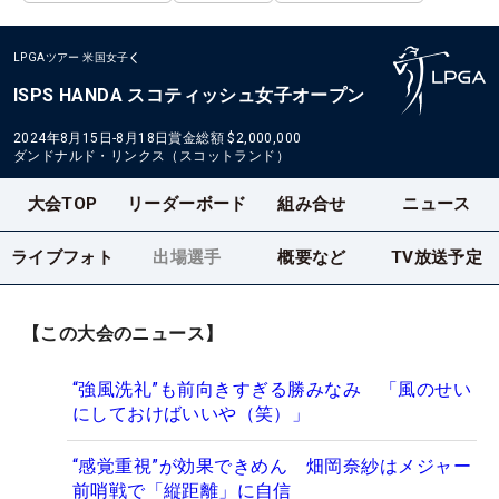
LPGAツアー
米国女子
ISPS HANDA スコティッシュ女子オープン
2024年8月15日-8月18日
賞金総額
$2,000,000
ダンドナルド・リンクス（スコットランド）
大会TOP
リーダーボード
組み合せ
ニュース
ライブフォト
出場選手
概要など
TV放送予定
【この大会のニュース】
“強風洗礼”も前向きすぎる勝みなみ 「風のせい
にしておけばいいや（笑）」
“感覚重視”が効果できめん 畑岡奈紗はメジャー
前哨戦で「縦距離」に自信