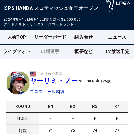
ISPS HANDA スコティッシュ女子オープン
2024年8月15日-8月18日
賞金総額
$2,000,000
ダンドナルド・リンクス（スコットランド）
大会TOP
リーダーボード
組み合せ
ニュース
ライブフォト
出場選手
概要など
TV放送予定
アメリカ合衆国
ヤーリミ・ノー
Yealimi Noh
（
25
歳）
プロフィール
成績
ROUND
R
1
R
2
R
3
R
4
HOLE
F
F
F
F
打数
71
75
74
77