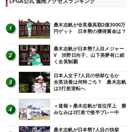
LPGA公式 週間アクセスランキング
桑木志帆が全英最高額2億3000万
1
円ゲット 日本勢の獲得賞金は？
桑木志帆が日本勢7人目メジャー
2
V 渋野日向子、山下美夢有に続
く全英制覇
日本人女子7人目の快挙なるか
3
全英決着は何時ごろ？ 桑木志帆
は3打差逆転へ
＜速報＞桑木志帆が首位浮上 勝
4
みなみは2打差で後半プレー中
桑木志帆が日本勢7人目の快挙