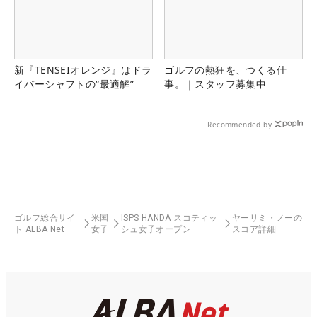
新『TENSEIオレンジ』はドラ
ゴルフの熱狂を、つくる仕
イバーシャフトの“最適解”
事。｜スタッフ募集中
Recommended by
ゴルフ総合サイ
米国
ISPS HANDA スコティッ
ヤーリミ・ノーの
ト ALBA Net
女子
シュ女子オープン
スコア詳細