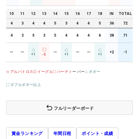
10
11
12
13
14
15
16
17
18
IN
TOTAL
4
3
4
4
5
3
4
4
5
36
72
4
3
5
3
5
4
4
4
6
38
71
ー
ー
ー
ー
ー
+2
-1
+1
+1
+1
-1
アルバトロス
イーグル
バーティ
ー パー
ボギー
ダブルボギー以上
フルリーダーボード
賞金ランキング
年間日程
ポイント・成績