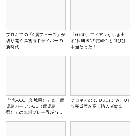
プロギアの「4層フェース」が
『G740』アイアンが引き出
切り開く高初速ドライバーの
す“反則級”の寛容性と飛びは
新時代
本当だった！
「潮来CC（茨城県）」＆「鹿
プロギアのRS DUOはFW・UT
児島ガーデンGC（鹿児島
も完成度が高く購入者続出！
県）」の無料プレー券が当た
る！！