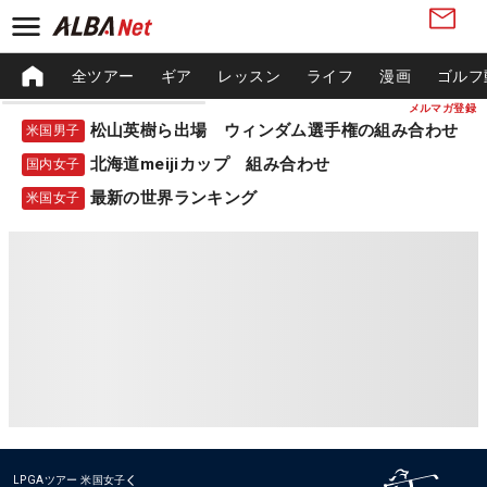
全ツアー
ギア
レッスン
ライフ
漫画
ゴルフ
メルマガ登録
松山英樹ら出場 ウィンダム選手権の組み合わせ
米国男子
北海道meijiカップ 組み合わせ
国内女子
最新の世界ランキング
米国女子
LPGAツアー
米国女子