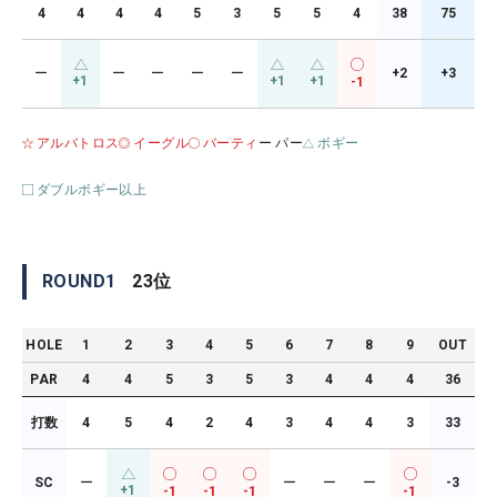
4
4
4
4
5
3
5
5
4
38
75
ー
ー
ー
ー
ー
+2
+3
+1
+1
+1
-1
アルバトロス
イーグル
バーティ
ー パー
ボギー
ダブルボギー以上
ROUND
1
23
位
HOLE
1
2
3
4
5
6
7
8
9
OUT
PAR
4
4
5
3
5
3
4
4
4
36
打数
4
5
4
2
4
3
4
4
3
33
SC
ー
ー
ー
ー
-3
+1
-1
-1
-1
-1