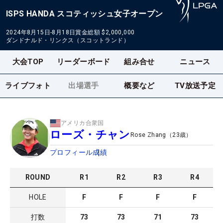
ISPS HANDA スコティッシュ女子オープン
2024年8月15日-8月18日
賞金総額
$2,000,000
ダンドナルド・リンクス（スコットランド）
大会TOP
リーダーボード
組み合せ
ニュース
ライブフォト
出場選手
概要など
TV放送予定
アメリカ合衆国
ローズ・チャン
Rose Zhang
（
23
歳）
プロフィール
成績
ROUND
R
1
R
2
R
3
R
4
HOLE
F
F
F
F
打数
73
73
71
73