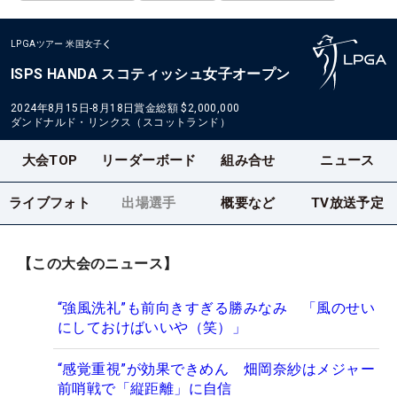
LPGAツアー
米国女子
ISPS HANDA スコティッシュ女子オープン
2024年8月15日-8月18日
賞金総額
$2,000,000
ダンドナルド・リンクス（スコットランド）
大会TOP
リーダーボード
組み合せ
ニュース
ライブフォト
出場選手
概要など
TV放送予定
【この大会のニュース】
“強風洗礼”も前向きすぎる勝みなみ 「風のせい
にしておけばいいや（笑）」
“感覚重視”が効果できめん 畑岡奈紗はメジャー
前哨戦で「縦距離」に自信