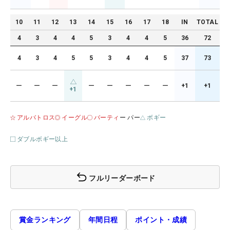
10
11
12
13
14
15
16
17
18
IN
TOTAL
4
3
4
4
5
3
4
4
5
36
72
4
3
4
5
5
3
4
4
5
37
73
ー
ー
ー
ー
ー
ー
ー
ー
+1
+1
+1
アルバトロス
イーグル
バーティ
ー パー
ボギー
ダブルボギー以上
フルリーダーボード
賞金ランキング
年間日程
ポイント・成績