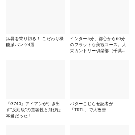
猛暑を乗り切る！ こだわり機
インター5分、都心から60分
能派パンツ4選
のフラットな美観コース。大
栄カントリー俱楽部（千葉
県）
『G740』アイアンが引き出
パターこじらせ記者が
す“反則級”の寛容性と飛びは
「TRTL」で大改善
本当だった！