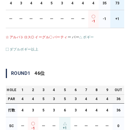
4
3
4
4
5
3
4
4
4
35
73
ー
ー
ー
ー
ー
ー
ー
ー
-1
+1
-1
アルバトロス
イーグル
バーティ
ー パー
ボギー
ダブルボギー以上
ROUND
1
46
位
HOLE
1
2
3
4
5
6
7
8
9
OUT
PAR
4
4
5
3
5
3
4
4
4
36
打数
4
3
5
3
6
3
4
4
4
36
SC
ー
ー
ー
ー
ー
ー
ー
0
+1
-1