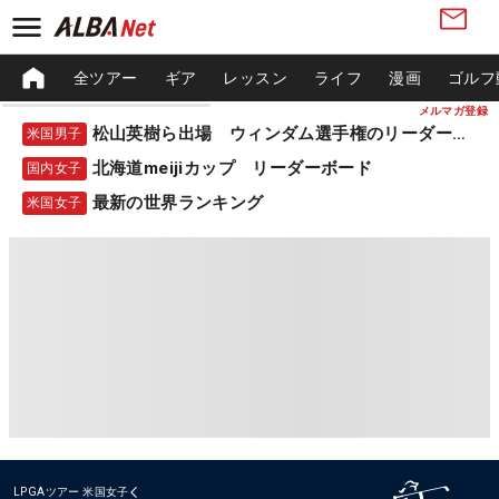
全ツアー
ギア
レッスン
ライフ
漫画
ゴルフ
メルマガ登録
松山英樹ら出場 ウィンダム選手権のリーダーボード
米国男子
北海道meijiカップ リーダーボード
国内女子
最新の世界ランキング
米国女子
LPGAツアー
米国女子