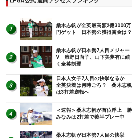
LPGA公式 週間アクセスランキング
桑木志帆が全英最高額2億3000万
1
円ゲット 日本勢の獲得賞金は？
桑木志帆が日本勢7人目メジャー
2
V 渋野日向子、山下美夢有に続
く全英制覇
日本人女子7人目の快挙なるか
3
全英決着は何時ごろ？ 桑木志帆
は3打差逆転へ
＜速報＞桑木志帆が首位浮上 勝
4
みなみは2打差で後半プレー中
桑木志帆が日本勢7人目の快挙