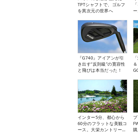
TPTシャフトで、ゴルフ
「
を異次元の世界へ
ー
『G740』アイアンが引
「
き出す“反則級”の寛容性
＆
と飛びは本当だった！
G
料
インター5分、都心から
プ
60分のフラットな美観コ
F
ース。大栄カントリー俱
購
楽部（千葉県）