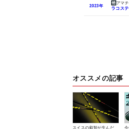
アマチ
2023
年
ラコステ
オススメの記事
スイスの叡智が生んだ
今