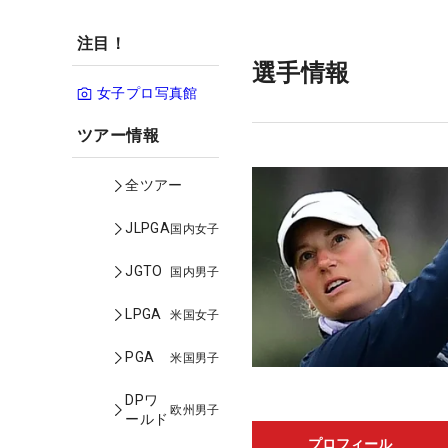
注目！
選手情報
女子プロ写真館
ツアー情報
全ツアー
JLPGA
国内女子
JGTO
国内男子
LPGA
米国女子
PGA
米国男子
DPワ
欧州男子
ールド
プロフィール