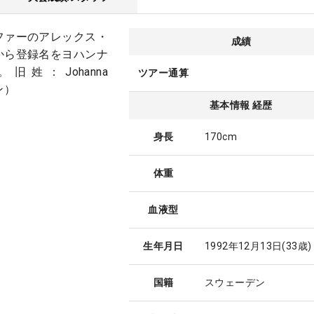
ルファーのアレックス・
成績
年から登録名をヨハンナ
姓：Johanna
ツアー通算
ン）
基本情報 経歴
身長
170cm
体重
血液型
生年月日
1992年12月13日
(33歳)
国籍
スウェーデン