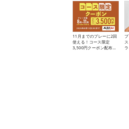
11月までのプレーに2回
プ
使える！コース限定
ス
3,500円クーポン配布
ラ
中！
ゴルフ総合サイト ALBA Net
選手情報
ヨアンナ・リグレー