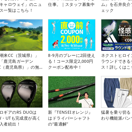
キャロウェイ」のニュ
仕事。｜スタッフ募集中
ム』を石井良介
ス一覧はこちら！
ェック
潮来CC（茨城県）」
8-9月のプレーに2回使え
ネクストヒロイ
「鹿児島ガーデン
る！コース限定2,000円
ラウンドできる
C（鹿児島県）」の無
クーポン配布中！
ス！詳しくはこ
プレー券が当たる！！
ロギアのRS DUOは
新『TENSEIオレンジ』
猛暑を乗り切る
W・UTも完成度が高く
はドライバーシャフト
わり機能派パン
入者続出！
の“最適解”