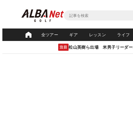
全ツアー
ギア
レッスン
ライフ
松山英樹ら出場 米男子リーダー
注目