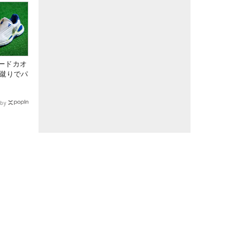
ードカオ
な蹴りでパ
by