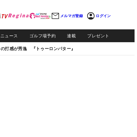
メルマガ登録
ログイン
Sニュース
ゴルフ場予約
連載
プレゼント
しの打感が秀逸 『トゥーロンパター』