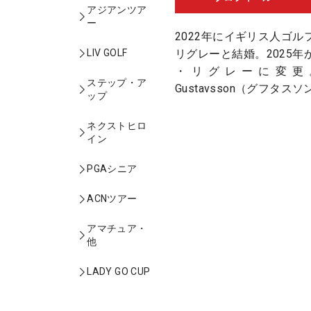
アジアンツア
ー
2022年にイギリス人ゴ
リグレーと結婚。2025
LIV GOLF
・リグレーに変更。旧
ステップ・ア
Gustavsson（グフタスソ
ップ
ネクストヒロ
イン
PGAシニア
ACNツアー
アマチュア・
他
LADY GO CUP