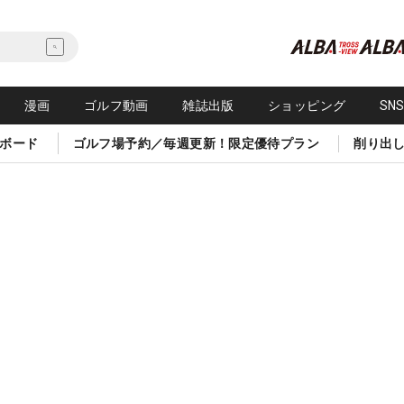
漫画
ゴルフ動画
雑誌出版
ショッピング
SN
ボード
ゴルフ場予約／毎週更新！限定優待プラン
削り出