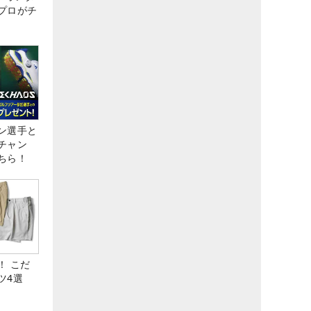
プロがチ
ン選手と
チャン
ちら！
！ こだ
ツ4選