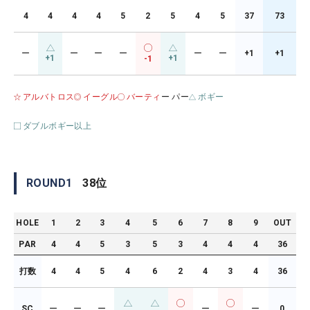
4
4
4
4
5
2
5
4
5
37
73
ー
ー
ー
ー
ー
ー
+1
+1
+1
+1
-1
アルバトロス
イーグル
バーティ
ー パー
ボギー
ダブルボギー以上
ROUND
1
38
位
HOLE
1
2
3
4
5
6
7
8
9
OUT
PAR
4
4
5
3
5
3
4
4
4
36
打数
4
4
5
4
6
2
4
3
4
36
SC
ー
ー
ー
ー
ー
0