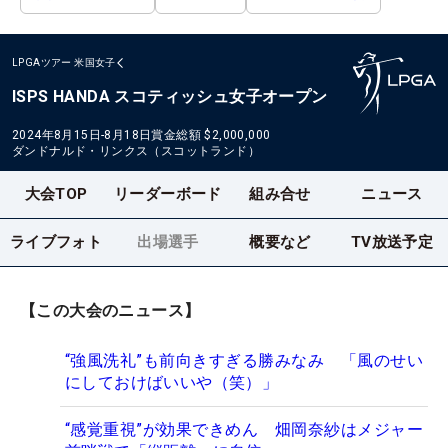
LPGAツアー
米国女子
ISPS HANDA スコティッシュ女子オープン
2024年8月15日-8月18日
賞金総額
$2,000,000
ダンドナルド・リンクス（スコットランド）
大会TOP
リーダーボード
組み合せ
ニュース
ライブフォト
出場選手
概要など
TV放送予定
【この大会のニュース】
“強風洗礼”も前向きすぎる勝みなみ 「風のせい
にしておけばいいや（笑）」
“感覚重視”が効果できめん 畑岡奈紗はメジャー