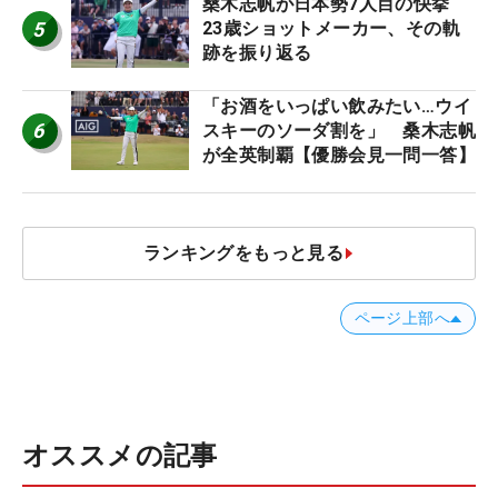
桑木志帆が日本勢7人目の快挙
5
23歳ショットメーカー、その軌
跡を振り返る
「お酒をいっぱい飲みたい…ウイ
6
スキーのソーダ割を」 桑木志帆
が全英制覇【優勝会見一問一答】
ランキングをもっと見る
ページ上部へ
オススメの記事