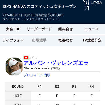
ISPS HANDA スコティッシュ女子オープン
2024年8月15日-8月18日
賞金総額
$2,000,000
ダンドナルド・リンクス（スコットランド）
大会TOP
リーダーボード
組み合せ
ニュース
ライブフォト
出場選手
概要など
TV放送予定
スイス
アルバン・ヴァレンズエラ
Albane Valenzuela
（
28
歳）
プロフィール
成績
ROUND
R
1
R
2
R
3
R
4
HOLE
F
F
F
F