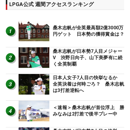
LPGA公式 週間アクセスランキング
桑木志帆が全英最高額2億3000万
1
円ゲット 日本勢の獲得賞金は？
桑木志帆が日本勢7人目メジャー
2
V 渋野日向子、山下美夢有に続
く全英制覇
日本人女子7人目の快挙なるか
3
全英決着は何時ごろ？ 桑木志帆
は3打差逆転へ
＜速報＞桑木志帆が首位浮上 勝
4
みなみは2打差で後半プレー中