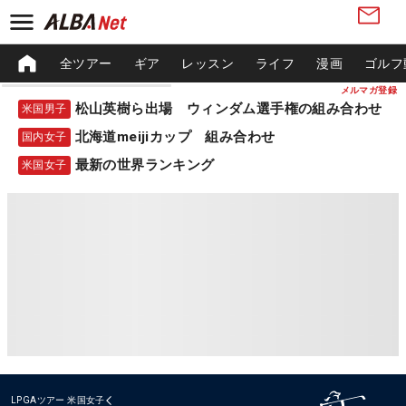
全ツアー
ギア
レッスン
ライフ
漫画
ゴルフ
メルマガ登録
松山英樹ら出場 ウィンダム選手権の組み合わせ
米国男子
北海道meijiカップ 組み合わせ
国内女子
最新の世界ランキング
米国女子
LPGAツアー
米国女子