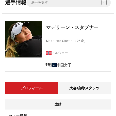
選手情報
マデリーン・スタブナー
Madelene Stavnar
（25歳）
ノルウェー
主戦
米国女子
プロフィール
大会成績/スタッツ
成績