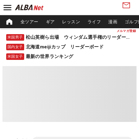
全ツアー
ギア
レッスン
ライフ
漫画
ゴルフ
メルマガ登録
松山英樹ら出場 ウィンダム選手権のリーダーボード
米国男子
北海道meijiカップ リーダーボード
国内女子
最新の世界ランキング
米国女子