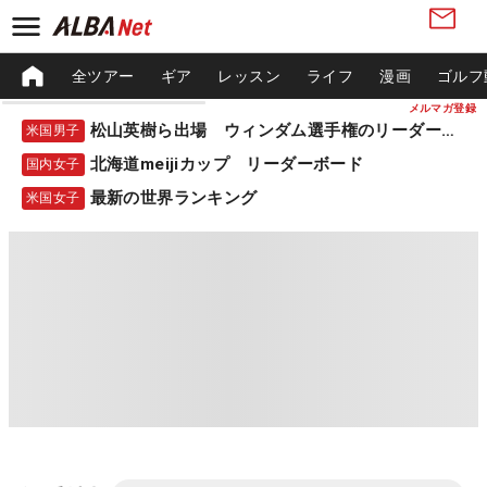
全ツアー
ギア
レッスン
ライフ
漫画
ゴルフ
メルマガ登録
松山英樹ら出場 ウィンダム選手権のリーダーボード
米国男子
北海道meijiカップ リーダーボード
国内女子
最新の世界ランキング
米国女子