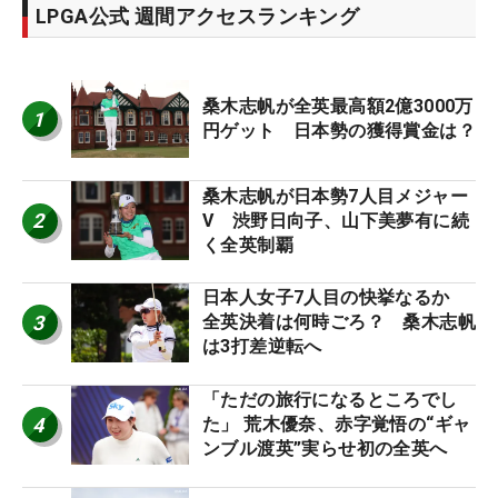
LPGA公式 週間アクセスランキング
桑木志帆が全英最高額2億3000万
1
円ゲット 日本勢の獲得賞金は？
桑木志帆が日本勢7人目メジャー
2
V 渋野日向子、山下美夢有に続
く全英制覇
日本人女子7人目の快挙なるか
3
全英決着は何時ごろ？ 桑木志帆
は3打差逆転へ
「ただの旅行になるところでし
4
た」 荒木優奈、赤字覚悟の“ギャ
ンブル渡英”実らせ初の全英へ