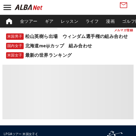
全ツアー
ギア
レッスン
ライフ
漫画
ゴルフ
メルマガ登録
松山英樹ら出場 ウィンダム選手権の組み合わせ
米国男子
北海道meijiカップ 組み合わせ
国内女子
最新の世界ランキング
米国女子
LPGAツアー
米国女子