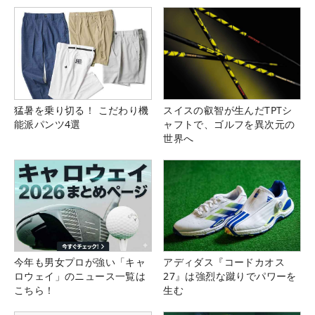
猛暑を乗り切る！ こだわり機
スイスの叡智が生んだTPTシ
能派パンツ4選
ャフトで、ゴルフを異次元の
世界へ
今年も男女プロが強い「キャ
アディダス『コードカオス
ロウェイ」のニュース一覧は
27』は強烈な蹴りでパワーを
こちら！
生む