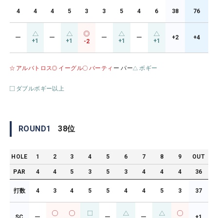
4
4
4
5
3
3
5
4
6
38
76
ー
ー
ー
ー
+2
+4
+1
+1
+1
+1
-2
アルバトロス
イーグル
バーティ
ー パー
ボギー
ダブルボギー以上
ROUND
1
38
位
HOLE
1
2
3
4
5
6
7
8
9
OUT
PAR
4
4
5
3
5
3
4
4
4
36
打数
4
3
4
5
5
4
4
5
3
37
SC
ー
ー
ー
+1