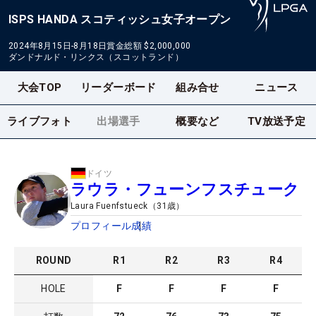
ISPS HANDA スコティッシュ女子オープン
2024年8月15日-8月18日
賞金総額
$2,000,000
ダンドナルド・リンクス（スコットランド）
大会TOP
リーダーボード
組み合せ
ニュース
ライブフォト
出場選手
概要など
TV放送予定
ドイツ
ラウラ・フューンフスチューク
Laura Fuenfstueck
（
31
歳）
プロフィール
成績
ROUND
R
1
R
2
R
3
R
4
HOLE
F
F
F
F