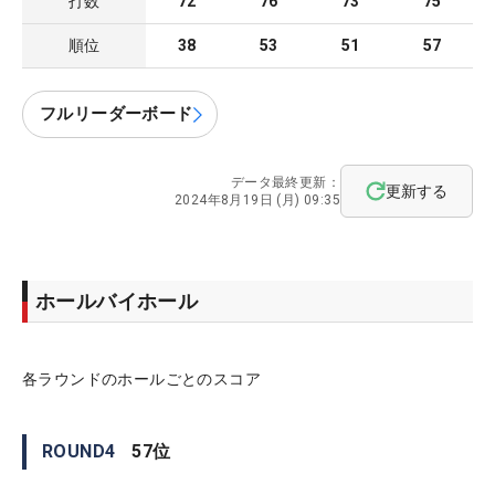
打数
72
76
73
75
順位
38
53
51
57
フルリーダーボード
データ最終更新：
更新する
2024年8月19日 (月) 09:35
ホールバイホール
各ラウンドのホールごとのスコア
ROUND
4
57
位