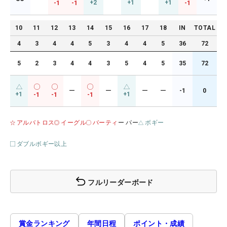
+2
+1
+1
-1
-1
-1
10
11
12
13
14
15
16
17
18
IN
TOTAL
4
3
4
4
5
3
4
4
5
36
72
5
2
3
4
4
3
5
4
5
35
72
ー
ー
ー
ー
-1
0
+1
+1
-1
-1
-1
アルバトロス
イーグル
バーティ
ー パー
ボギー
ダブルボギー以上
フルリーダーボード
賞金ランキング
年間日程
ポイント・成績