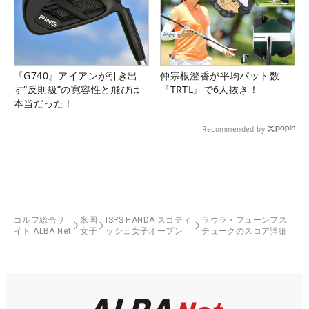
『G740』アイアンが引き出
仲宗根澄香が平均パット数
す“反則級”の寛容性と飛びは
『TRTL』で6人抜き！
本当だった！
Recommended by
ゴルフ総合サ
米国
ISPS HANDA スコティ
ラウラ・フューンフス
イト ALBA Net
女子
ッシュ女子オープン
チュークのスコア詳細