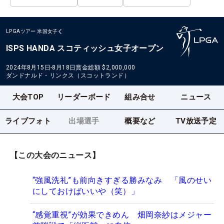
LPGAツアー
米国女子
ISPS HANDA スコティッシュ女子オープン
2024年8月15日-8月18日
賞金総額
$2,000,000
ダンドナルド・リンクス（スコットランド）
大会TOP
リーダーボード
組み合せ
ニュース
ライブフォト
出場選手
概要など
TV放送予定
【この大会のニュース】
“強風洗礼”も前向きすぎる勝みなみ 「風のせい
にしておけばいいや（笑）」
“感覚重視”が効果できめん 畑岡奈紗はメジャー