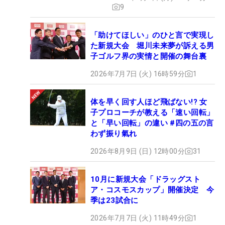
9
「助けてほしい」のひと言で実現し
た新規大会 堀川未来夢が訴える男
子ゴルフ界の実情と開催の舞台裏
2026年7月7日 (火) 16時59分
1
体を早く回す人ほど飛ばない!? 女
子プロコーチが教える「速い回転」
と「早い回転」の違い #四の五の言
わず振り氣れ
2026年8月9日 (日) 12時00分
31
10月に新規大会「ドラッグスト
ア・コスモスカップ」開催決定 今
季は23試合に
2026年7月7日 (火) 11時49分
1