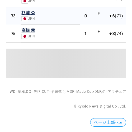
JPN
杉浦 斎
F
0
+6
73
(77)
JPN
高橋 慧
F
1
+3
75
(74)
JPN
WD=棄権,
DQ=失格,
CUT=予選落ち,
MDF=Made Cut/DNF,
＠=アマチュア
© Kyodo News Digital Co., Ltd.
ページ上部へ