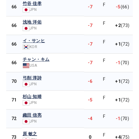
竹谷 佳孝
F
-7
-5
66
(66)
JPN
浅地 洋佑
F
-7
+2
66
(73)
JPN
イ・サンヒ
F
-7
+1
66
(72)
KOR
チャン・キム
F
-7
-1
66
(70)
USA
弓削 淳詩
F
-6
+1
70
(72)
JPN
杉山 知靖
F
-5
+1
71
(72)
JPN
織田 信亮
F
-4
-1
72
(70)
JPN
原 敏之
F
0
+4
73
(75)