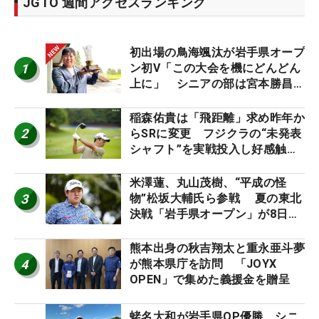
JGTO 週間アクセスランキング
初出場の鳥海颯汰が岩手県オープ
1
ン初V「この大会を機にどんどん
上に」 シニアの部は宮本勝昌が
連覇
稲森佑貴は「飛距離」求め昨年か
2
らSRに変更 フジクラの“未発表
シャフト”を実戦投入し好感触
「つかまえにいける」【男子ツア
ーのヒトネタ！】
米澤蓮、丸山茂樹、“平成の怪
3
物”松坂大輔氏ら参戦 夏の東北
決戦「岩手県オープン」が8日開
幕
熊本出身の秋吉翔太と重永亜斗夢
4
が熊本県庁を訪問 「JOYX
OPEN」で集めた義援金を贈呈
蛯名大和が岩手県OP優勝 シニ