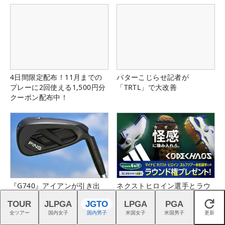
4日間限定配布！11月までの
パターこじらせ記者が
プレーに2回使える1,500円分
「TRTL」で大改善
クーポン配布中！
『G740』アイアンが引き出
ネクストヒロイン選手とラウ
す“反則級”の寛容性と飛びは
ンドできるチャンス！詳しく
TOUR
JLPGA
JGTO
LPGA
PGA
本当だった！
はこちら！
閉じる
全ツアー
国内女子
国内男子
米国女子
米国男子
更新