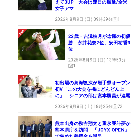
えて3UP 大会は連日の順延/全米
女子アマ
2026年8月9日 (日) 09時39分
1
22歳・吉澤柚月が念願の初優
勝 永井花奈2位、安田祐香3
位
2026年8月9日 (日) 13時53分
1
初出場の鳥海颯汰が岩手県オープン
初V「この大会を機にどんどん上
に」 シニアの部は宮本勝昌が連覇
2026年8月8日 (土) 18時25分
72
熊本出身の秋吉翔太と重永亜斗夢が
熊本県庁を訪問 「JOYX OPEN」
で集めた義援金を贈呈