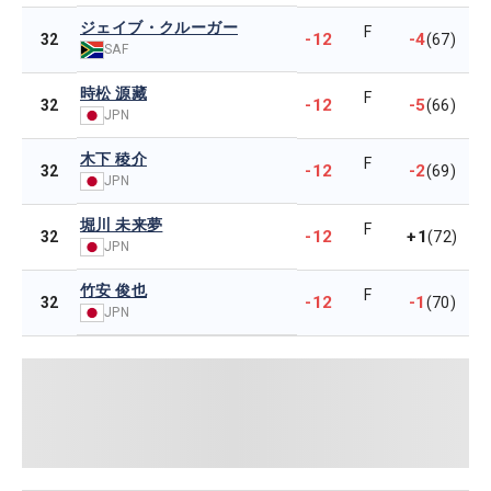
ジェイブ・クルーガー
F
-12
-4
32
(67)
SAF
時松 源藏
F
-12
-5
32
(66)
JPN
木下 稜介
F
-12
-2
32
(69)
JPN
堀川 未来夢
F
-12
+1
32
(72)
JPN
竹安 俊也
F
-12
-1
32
(70)
JPN