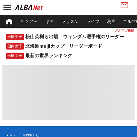
全ツアー
ギア
レッスン
ライフ
漫画
ゴルフ
メルマガ登録
松山英樹ら出場 ウィンダム選手権のリーダーボード
米国男子
北海道meijiカップ リーダーボード
国内女子
最新の世界ランキング
米国女子
JGTOツアー
国内男子