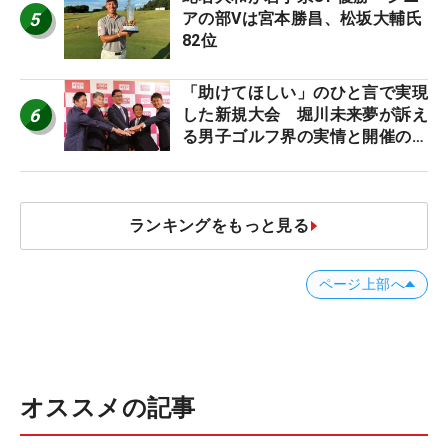
5
アの部Vは宮本勝昌、松坂大輔氏
82位
「助けてほしい」のひと言で実現
6
した新規大会 堀川未来夢が訴え
る男子ゴルフ界の実情と開催の舞
台裏
ランキングをもっと見る
ページ上部へ
オススメの記事