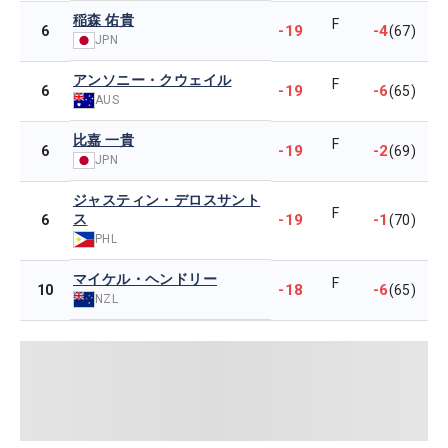
稲森 佑貴
F
-19
-4
6
(67)
JPN
アンソニー・クウェイル
F
-19
-6
6
(65)
AUS
比嘉 一貴
F
-19
-2
6
(69)
JPN
ジャスティン・デロスサント
F
ス
-19
-1
6
(70)
PHL
マイケル・ヘンドリー
F
-18
-6
10
(65)
NZL