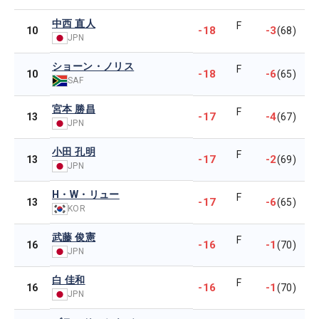
中西 直人
F
-18
-3
10
(68)
JPN
ショーン・ノリス
F
-18
-6
10
(65)
SAF
宮本 勝昌
F
-17
-4
13
(67)
JPN
小田 孔明
F
-17
-2
13
(69)
JPN
H・W・リュー
F
-17
-6
13
(65)
KOR
武藤 俊憲
F
-16
-1
16
(70)
JPN
白 佳和
F
-16
-1
16
(70)
JPN