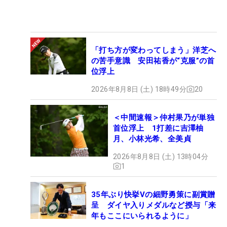
「打ち方が変わってしまう」洋芝へ
の苦手意識 安田祐香が“克服”の首
位浮上
2026年8月8日 (土) 18時49分
20
＜中間速報＞仲村果乃が単独
首位浮上 1打差に吉澤柚
月、小林光希、全美貞
2026年8月8日 (土) 13時04分
1
35年ぶり快挙Vの細野勇策に副賞贈
呈 ダイヤ入りメダルなど授与「来
年もここにいられるように」