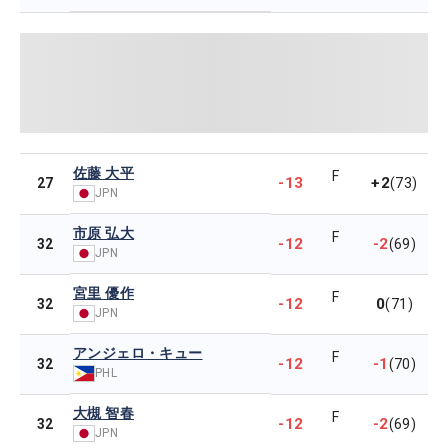
佐藤 大平
F
-13
+2
27
(73)
JPN
市原 弘大
F
-12
-2
32
(69)
JPN
宮里 優作
F
-12
0
32
(71)
JPN
アンジェロ・キュー
F
-12
-1
32
(70)
PHL
大槻 智春
F
-12
-2
32
(69)
JPN