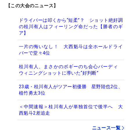
【この大会のニュース】
ドライバーは叩くから“短柔”？ ショット絶好調
の桂川有人はフィーリング命だった【勝者のギ
ア】
一片の悔いなし！ 大西魁斗は全ホールドライ
バーで堂々4位
桂川有人、まさかのボギーのち会心バーディ
ウィニングショットに導いた“好判断”
23歳・桂川有人がツアー初優勝 星野陸也2位、
植竹勇太3位
＜中間速報＞桂川有人が単独首位で後半へ 大
西魁斗2差追走
ニュース一覧