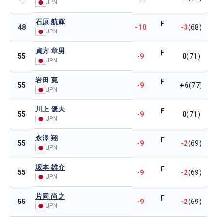
JPN
石原 航輝
F
-10
-3
48
(68)
JPN
貞方 章男
F
-9
0
55
(71)
JPN
岩田 寛
F
-9
+6
55
(77)
JPN
川上 優大
F
-9
0
55
(71)
JPN
永澤 翔
F
-9
-2
55
(69)
JPN
坂本 雄介
F
-9
-2
55
(69)
JPN
片岡 尚之
F
-9
-2
55
(69)
JPN