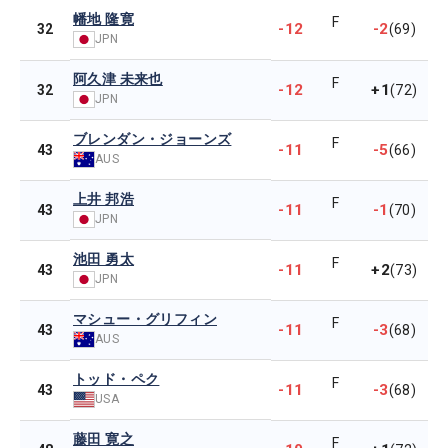
幡地 隆寛
F
-12
-2
32
(69)
JPN
阿久津 未来也
F
-12
+1
32
(72)
JPN
ブレンダン・ジョーンズ
F
-11
-5
43
(66)
AUS
上井 邦浩
F
-11
-1
43
(70)
JPN
池田 勇太
F
-11
+2
43
(73)
JPN
マシュー・グリフィン
F
-11
-3
43
(68)
AUS
トッド・ペク
F
-11
-3
43
(68)
USA
藤田 寛之
F