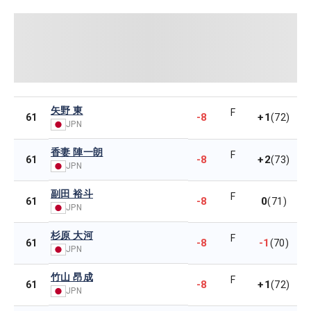
矢野 東
F
-8
+1
61
(72)
JPN
香妻 陣一朗
F
-8
+2
61
(73)
JPN
副田 裕斗
F
-8
0
61
(71)
JPN
杉原 大河
F
-8
-1
61
(70)
JPN
竹山 昂成
F
-8
+1
61
(72)
JPN