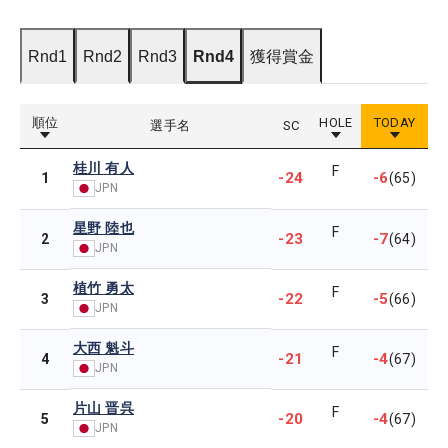
Rnd1
Rnd2
Rnd3
Rnd4
獲得賞金
順位
HOLE
TODAY
選手名
SC
桂川 有人
F
-24
-6
1
(65)
JPN
星野 陸也
F
-23
-7
2
(64)
JPN
植竹 勇太
F
-22
-5
3
(66)
JPN
大西 魁斗
F
-21
-4
4
(67)
JPN
片山 晋呉
F
-20
-4
5
(67)
JPN