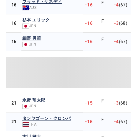
ブラッド・ケネディ
F
-16
-4
16
(67)
AUS
杉本 エリック
F
-16
-3
16
(68)
JPN
細野 勇策
F
-16
-4
16
(67)
JPN
永野 竜太郎
F
-15
-3
21
(68)
JPN
タンヤゴーン・クロンパ
F
-15
-4
21
(67)
THA
古川 雄大