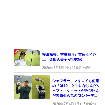
安田祐香、吉澤柚月が首位タイ浮
上 金田久美子が1差3位
2026年8月8日 (土) 16時21分
1
シェフラー、マキロイも使用
の『Qi4D』と手になじんだシ
ャフト ショットが呼び込ん
だ岩﨑亜久竜の“20バーデ
ィ”【勝者のギア】
2026年7月6日 (月) 15時02分