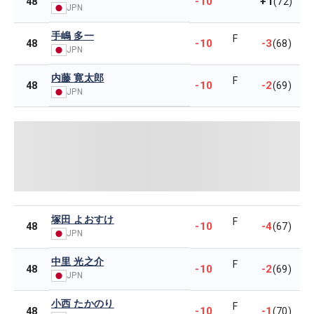
-10
+1
48
(72)
JPN
手嶋 多一
F
-10
-3
48
(68)
JPN
内藤 寛太郎
F
-10
-2
48
(69)
JPN
塚田 よおすけ
F
-10
-4
48
(67)
JPN
中里 光之介
F
-10
-2
48
(69)
JPN
小西 たかのり
F
-10
-1
48
(70)