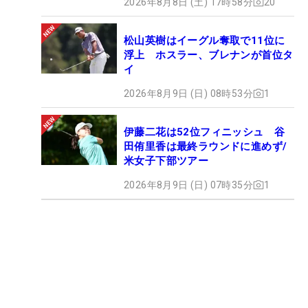
2026年8月8日 (土) 17時58分
20
松山英樹はイーグル奪取で11位に
浮上 ホスラー、ブレナンが首位タ
イ
2026年8月9日 (日) 08時53分
1
伊藤二花は52位フィニッシュ 谷
田侑里香は最終ラウンドに進めず/
米女子下部ツアー
2026年8月9日 (日) 07時35分
1