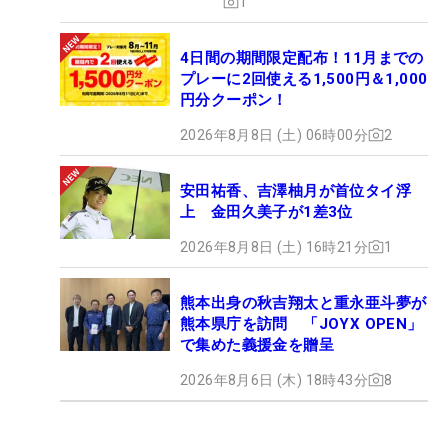
1
4日間の期間限定配布！11月までの
プレーに2回使える1,500円＆1,000
円分クーポン！
2026年8月8日 (土) 06時00分
2
安田祐香、吉澤柚月が首位タイ浮
上 金田久美子が1差3位
2026年8月8日 (土) 16時21分
1
熊本出身の秋吉翔太と重永亜斗夢が
熊本県庁を訪問 「JOYX OPEN」
で集めた義援金を贈呈
2026年8月6日 (木) 18時43分
8