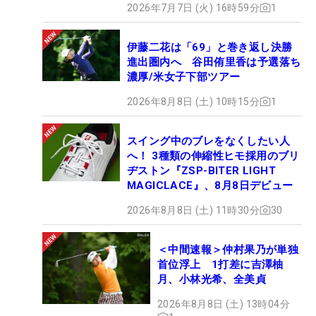
2026年7月7日 (火) 16時59分
1
伊藤二花は「69」と巻き返し決勝
進出圏内へ 谷田侑里香は予選落ち
濃厚/米女子下部ツアー
2026年8月8日 (土) 10時15分
1
スイング中のブレをなくしたい人
へ！ 3種類の伸縮性ヒモ採用のブリ
ヂストン『ZSP-BITER LIGHT
MAGICLACE』、8月8日デビュー
2026年8月8日 (土) 11時30分
30
＜中間速報＞仲村果乃が単独
首位浮上 1打差に吉澤柚
月、小林光希、全美貞
2026年8月8日 (土) 13時04分