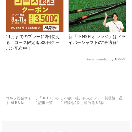
11月までのプレーに2回使え
新『TENSEIオレンジ』はドラ
る！コース限定3,500円クー
イバーシャフトの“最適解”
ポン配布中！
Recommended by
ゴルフ総合サイ
「JGTO」の
23歳・桂川有人がツアー初優勝 星
ト ALBA Net
記事一覧
野陸也2位、植竹勇太3位