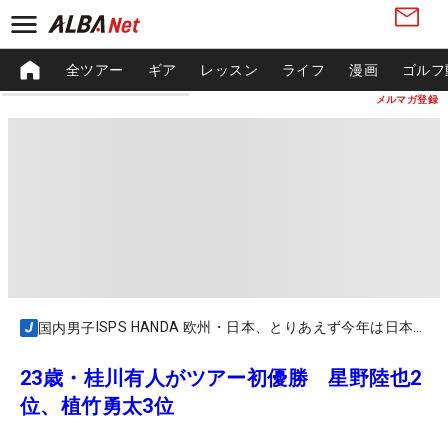
全ツアー
ギア
レッスン
ライフ
漫画
ゴルフ
メルマガ登録
ISPS HANDA 欧州・日本、とりあえず今年は日本トーナメント！
国内男子
23歳・桂川有人がツアー初優勝 星野陸也2
位、植竹勇太3位