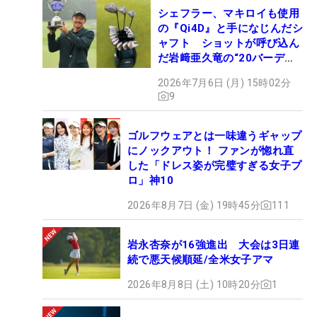
シェフラー、マキロイも使用
の『Qi4D』と手になじんだシ
ャフト ショットが呼び込ん
だ岩﨑亜久竜の“20バーデ
ィ”【勝者のギア】
2026年7月6日 (月) 15時02分
9
ゴルフウェアとは一味違うギャップ
にノックアウト！ ファンが惚れ直
した「ドレス姿が完璧すぎる女子プ
ロ」神10
2026年8月7日 (金) 19時45分
111
岩永杏奈が16強進出 大会は3日連
続で悪天候順延/全米女子アマ
2026年8月8日 (土) 10時20分
1