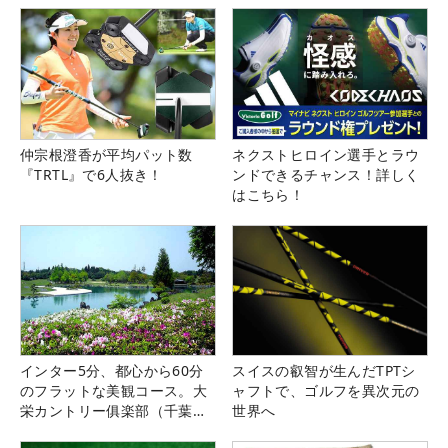
仲宗根澄香が平均パット数
ネクストヒロイン選手とラウ
『TRTL』で6人抜き！
ンドできるチャンス！詳しく
はこちら！
インター5分、都心から60分
スイスの叡智が生んだTPTシ
のフラットな美観コース。大
ャフトで、ゴルフを異次元の
栄カントリー俱楽部（千葉
世界へ
県）