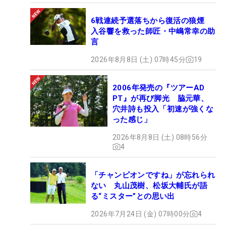
6戦連続予選落ちから復活の狼煙
入谷響を救った師匠・中嶋常幸の助
言
2026年8月8日 (土) 07時45分
19
2006年発売の『ツアーAD
PT』が再び脚光 脇元華、
穴井詩も投入「初速が強くな
った感じ」
2026年8月8日 (土) 08時56分
4
「チャンピオンですね」が忘れられ
ない 丸山茂樹、松坂大輔氏が語
る“ミスター”との思い出
2026年7月24日 (金) 07時00分
4