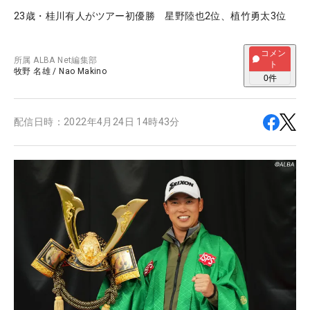
23歳・桂川有人がツアー初優勝 星野陸也2位、植竹勇太3位
コメン
所属
ALBA Net編集部
ト
牧野 名雄
/
Nao Makino
0
件
配信日時：
2022年4月24日 14時43分