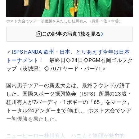
ホスト大会でツアー初優勝を果たした桂川有人 （撮影：佐々木啓）
この記事の写真
1
枚を見る
＜
ISPS HANDA 欧州・日本、とりあえず今年は日本
トーナメント！
最終日◇24日◇PGM石岡ゴルフク
ラブ（茨城県）◇7071ヤード・パー71＞
国内男子ツアーの新規大会は、最終ラウンドが終了
した。国際スポーツ振興協会（ISPS）所属の23歳・
桂川有人が7バーディ・1ボギーの「65」をマーク。
トータル24アンダーまで伸ばし、ホスト大会でツア
ー初優勝を果たした。
ニューヒーロー桂川有人 ハニカミ笑顔が魅力的