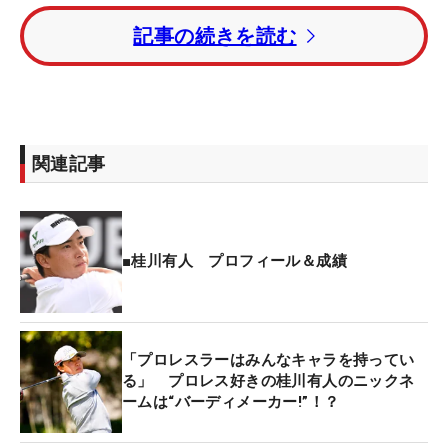
【写真】
記事の続きを読む
トータル23アンダー・2位に星野陸也。トータル22
アンダー・3位に植竹勇太、トータル20アンダー・4
位タイには大西魁斗、片山晋呉が入った。
関連記事
2週連続優勝を狙った比嘉一貴はトータル19アンダ
ー・6位タイ。ルーキーの河本力はトータル14アン
ダー・24位タイだった。
■桂川有人 プロフィール＆成績
「プロレスラーはみんなキャラを持ってい
る」 プロレス好きの桂川有人のニックネ
ームは“バーディメーカー!”！？