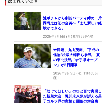
読まれています
池ポチャから劇的バーディ締め 片
岡尚之は初の全英へ「また新しい経
験ができる」
2026年7月6日 (月) 07時55分
1
米澤蓮、丸山茂樹、“平成の
怪物”松坂大輔氏ら参戦 夏
の東北決戦「岩手県オープ
ン」が8日開幕
2026年8月5日 (水) 11時30分
1
「助けてほしい」のひと言で実現し
た新規大会 堀川未来夢が訴える男
子ゴルフ界の実情と開催の舞台裏